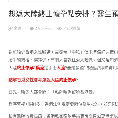
想返大陸終止懷孕點安排？醫生
來源：
2025-07-20
342 次閱讀
對於唔少香港女性嚟講，當發現「中咗」但未準備好迎接B
胎手續繁複、選擇少，有啲人會諗住返大陸做，但又唔知道
大陸
終止懷孕
?
藥流
定手術
人流
?要幾多錢?睇邊度?即睇實用
點解香港女性會考慮返大陸
終止懷孕
?
首先，唔少人都會問：「點解唔係留喺香港做?」
程序繁複+限制多：香港法例規定要兩位醫生批准，並只限
私家醫院收費高昂：香港私家墮胎手術費可高達$2萬港幣