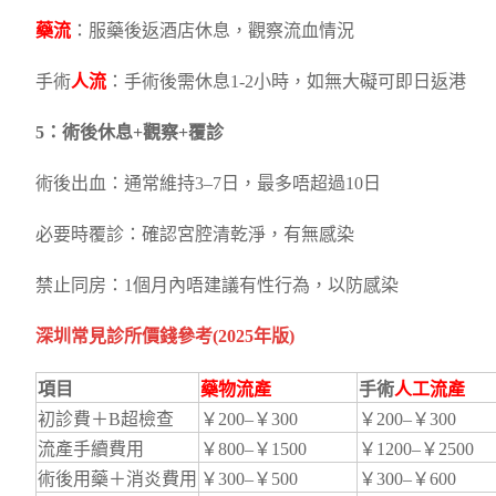
藥流
：服藥後返酒店休息，觀察流血情況
手術
人流
：手術後需休息1-2小時，如無大礙可即日返港
5：術後休息+觀察+覆診
術後出血：通常維持3–7日，最多唔超過10日
必要時覆診：確認宮腔清乾淨，有無感染
禁止同房：1個月內唔建議有性行為，以防感染
深圳常見診所價錢參考(2025年版)
項目
藥物流產
手術
人工流產
初診費＋B超檢查
￥200–￥300
￥200–￥300
流產手續費用
￥800–￥1500
￥1200–￥2500
術後用藥＋消炎費用
￥300–￥500
￥300–￥600