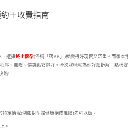
預約＋收費指南
B，選擇
終止懷孕
(俗稱「落BB」)就變得好現實又沉重。而家本
程序、風險、價錢點安排好。今次我哋就為你詳細拆解：點樣安
攻略!
於特定情況(例如對孕婦健康構成風險)先可以做。
以上。