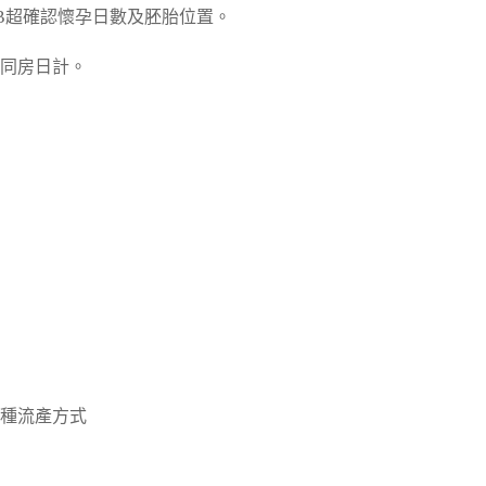
照B超確認懷孕日數及胚胎位置。
同房日計。
種流產方式