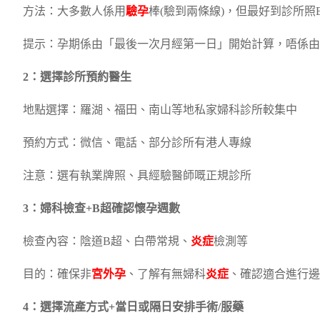
方法：大多數人係用
驗孕
棒(驗到兩條線)，但最好到診所
提示：孕期係由「最後一次月經第一日」開始計算，唔係由
2：選擇診所預約醫生
地點選擇：羅湖、福田、南山等地私家婦科診所較集中
預約方式：微信、電話、部分診所有港人專線
注意：選有執業牌照、具經驗醫師嘅正規診所
3：婦科檢查+B超確認懷孕週數
檢查內容：陰道B超、白帶常規、
炎症
檢測等
目的：確保非
宮外孕
、了解有無婦科
炎症
、確認適合進行邊
4：選擇流產方式+當日或隔日安排手術/服藥