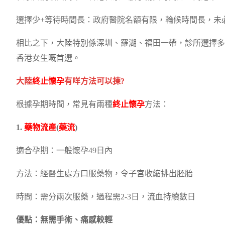
選擇少+等待時間長：政府醫院名額有限，輪候時間長，未
相比之下，大陸特別係深圳、羅湖、福田一帶，診所選擇多
香港女生嘅首選。
大陸
終止懷孕
有咩方法可以揀?
根據孕期時間，常見有兩種
終止懷孕
方法：
1.
藥物流產
(
藥流
)
適合孕期：一般懷孕49日內
方法：經醫生處方口服藥物，令子宮收縮排出胚胎
時間：需分兩次服藥，過程需2-3日，流血持續數日
優點：無需手術、痛感較輕