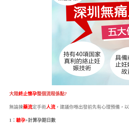
大陸
終止懷孕
整個流程係點?
無論揀
藥流
定手術
人流
，建議你喺出發前先有心理預備，以
1：
驗孕
+計算孕期日數