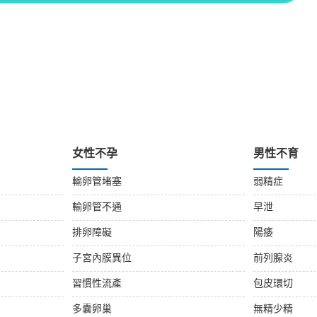
女性不孕
男性不育
輸卵管堵塞
弱精症
輸卵管不通
早泄
排卵障礙
陽痿
子宮內膜異位
前列腺炎
習慣性流產
包皮環切
多囊卵巢
無精少精