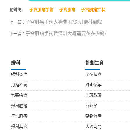
關鍵詞:
子宮肌瘤手術
子宮肌瘤
子宫肌瘤症状
子宮肌瘤手術大概費用?深圳婦科醫院
上一篇：
子宮肌瘤手術費深圳大概需要花多少錢?
下一篇：
婦科
計劃生育
婦科炎症
早孕檢查
月經不調
終止懷孕
宮頸疾病
上環取環
婦科腫瘤
宮外孕
子宮肌瘤
藥物流產
婦科其它
人流時間