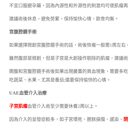
不宜口服避孕藥，因為內源性和外源性的刺激均可使肌瘤再
建議術後休息，避免勞累，保持愉快心情，飲食均衡。
宮腹腔鏡手術
如果選擇微創宮腹腔鏡手術的話，術後恢複一般需1周左右
雖然腹部是微創，但是子宮是大創操作剔除的肌瘤，建議術
開腹和宮腹腔鏡手術後如果出現嚴重的貧血現象，需要多吃
吃蔬菜、水果，尤其是番茄;還要保持愉快的心情。
UAE血管介入治療
子宮肌瘤
血管介入術至少需要休養2周以上。
因為介入的並發症較多，如子宮壞死、膀胱損傷、感染、
閉