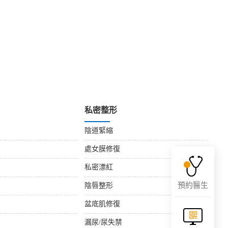
私密整形
陰道緊縮
處女膜修復
私密漂紅
預約醫生
陰唇整形
盆底肌修復
漏尿/尿失禁