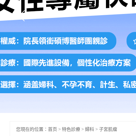
您現在的位置：
首页
>
特色診療
>
婦科
>
子宮肌瘤