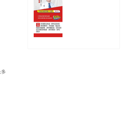
舒緩痛經
;多