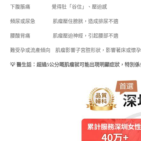
下腹脹痛 覺得肚「谷住」、壓迫感
頻尿或尿急 肌瘤壓住膀胱，造成排尿不適
腰酸背痛 肌瘤壓迫神經，引起腰部不適
難受孕或流產傾向 肌瘤影響子宮腔形狀，影響著床或懷孕
💡 醫生話：超過5公分嘅肌瘤就可能出現明顯症狀，特別