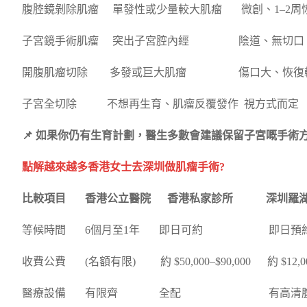
腹腔鏡剝除肌瘤 單發性或少量較大肌瘤 微創、1–2周
子宮鏡手術肌瘤 突出子宮腔內經 陰道、無切
開腹肌瘤切除 多發或巨大肌瘤 傷口大、恢復較
子宮全切除 不想再生育、肌瘤反覆發作 視方式而
📌 如果你仍有生育計劃，醫生多數會建議保留子宮嘅手術
點解越來越多香港女士去深圳做肌瘤手術?
比較項目 香港公立醫院 香港私家診所 深圳羅湖
等候時間 6個月至1年 即日可約 即日預約/
收費公費 (名額有限) 約 $50,000–$90,000 約 $12,000
醫療設備 有限齊 全配 有高清腹腔