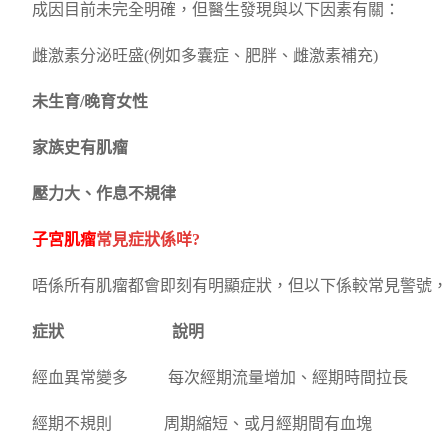
成因目前未完全明確，但醫生發現與以下因素有關：
雌激素分泌旺盛(例如多囊症、肥胖、雌激素補充)
未生育/晚育女性
家族史有肌瘤
壓力大、作息不規律
子宮肌瘤
常見症狀係咩?
唔係所有肌瘤都會即刻有明顯症狀，但以下係較常見警號，
症狀 說明
經血異常變多 每次經期流量增加、經期時間拉長
經期不規則 周期縮短、或月經期間有血塊