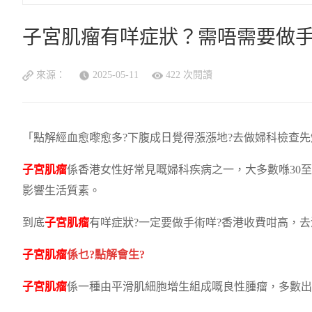
子宮肌瘤有咩症狀？需唔需要做
來源：
2025-05-11
422 次閱讀
「點解經血愈嚟愈多?下腹成日覺得漲漲地?去做婦科檢查
子宮肌瘤
係香港女性好常見嘅婦科疾病之一，大多數喺30
影響生活質素。
到底
子宮肌瘤
有咩症狀?一定要做手術咩?香港收費咁高，去
子宮肌瘤
係乜?點解會生?
子宮肌瘤
係一種由平滑肌細胞增生組成嘅良性腫瘤，多數出