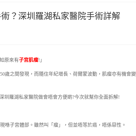
手術？深圳羅湖私家醫院手術詳解
先知原來有
子宮肌瘤
!」
至50歲之間發現，而隨住年紀增長、荷爾蒙波動，肌瘤亦有機會
深圳羅湖私家醫院做會唔會方便啲?今次就幫你全面拆解!
現喺子宮體部。雖然叫「瘤」，但並唔等於癌，唔係惡性。