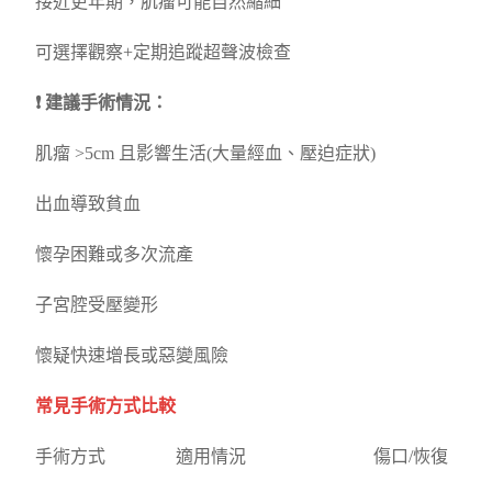
接近更年期，肌瘤可能自然縮細
可選擇觀察+定期追蹤超聲波檢查
❗ 建議手術情況：
肌瘤 >5cm 且影響生活(大量經血、壓迫症狀)
出血導致貧血
懷孕困難或多次流產
子宮腔受壓變形
懷疑快速增長或惡變風險
常見手術方式比較
手術方式 適用情況 傷口/恢復 