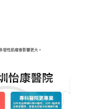
係多發性肌瘤會影響更大。