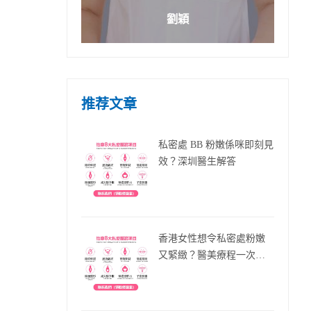
劉穎
推荐文章
私密處 BB 粉嫩係咪即刻見
效？深圳醫生解答
香港女性想令私密處粉嫩
又緊緻？醫美療程一次睇
晒