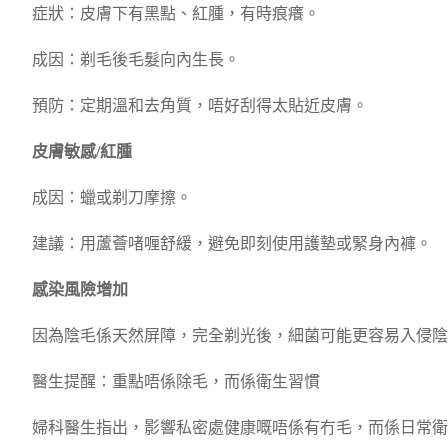
症狀：皮膚下有黑點、紅腫，有時痕癢。
成因：剃毛後毛髮向內生長。
預防：定期溫和去角質，唔好刮得太貼近皮膚。
皮膚敏感/紅腫
成因：蠟或剃刀摩擦。
建議：用蘆薈啫喱舒緩，避免即刻使用護墊或緊身內褲。
感染風險增加
因為陰毛係天然屏障，完全剃光後，細菌可能更容易入侵陰
醫生提醒：重點唔係除毛，而係衛生習慣
婦科醫生指出，影響私密處健康嘅唔係有冇毛，而係日常衛