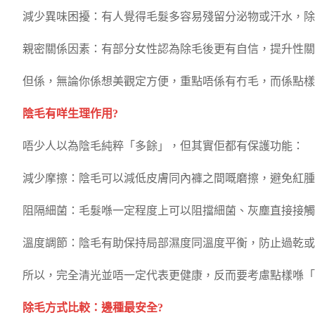
減少異味困擾：有人覺得毛髮多容易殘留分泌物或汗水，除
親密關係因素：有部分女性認為除毛後更有自信，提升性關
但係，無論你係想美觀定方便，重點唔係有冇毛，而係點樣
陰毛有咩生理作用?
唔少人以為陰毛純粹「多餘」，但其實佢都有保護功能：
減少摩擦：陰毛可以減低皮膚同內褲之間嘅磨擦，避免紅腫
阻隔細菌：毛髮喺一定程度上可以阻擋細菌、灰塵直接接觸
溫度調節：陰毛有助保持局部濕度同溫度平衡，防止過乾或
所以，完全清光並唔一定代表更健康，反而要考慮點樣喺「
除毛方式比較：邊種最安全?