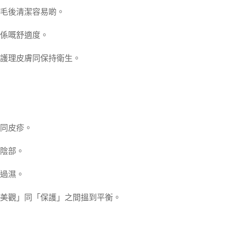
毛後清潔容易啲。
係嘅舒適度。
護理皮膚同保持衛生。
同皮疹。
陰部。
過濕。
美觀」同「保護」之間搵到平衡。