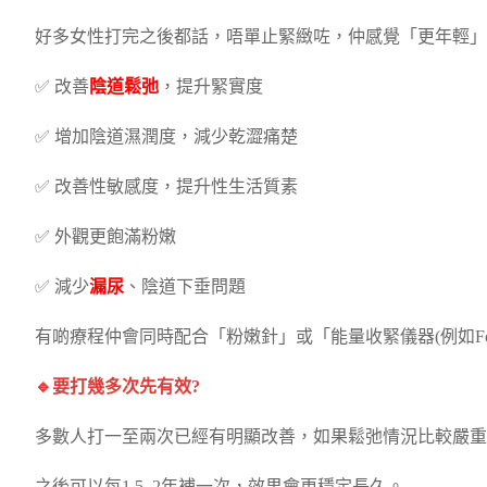
好多女性打完之後都話，唔單止緊緻咗，仲感覺「更年輕」
✅ 改善
陰道鬆弛
，提升緊實度
✅ 增加陰道濕潤度，減少乾澀痛楚
✅ 改善性敏感度，提升性生活質素
✅ 外觀更飽滿粉嫩
✅ 減少
漏尿
、陰道下垂問題
有啲療程仲會同時配合「粉嫩針」或「能量收緊儀器(例如Fo
🔹要打幾多次先有效?
多數人打一至兩次已經有明顯改善，如果鬆弛情況比較嚴重