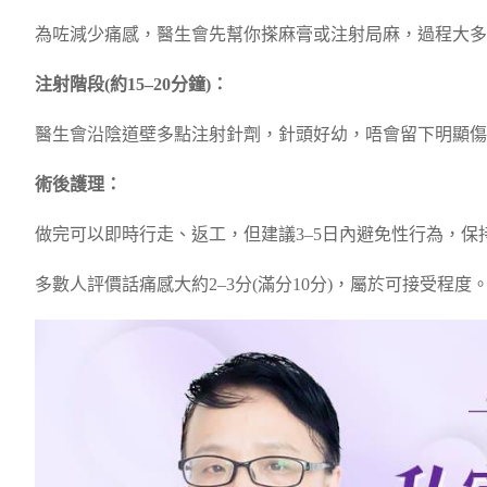
為咗減少痛感，醫生會先幫你搽麻膏或注射局麻，過程大多
注射階段(約15–20分鐘)：
醫生會沿陰道壁多點注射針劑，針頭好幼，唔會留下明顯傷
術後護理：
做完可以即時行走、返工，但建議3–5日內避免性行為，保
多數人評價話痛感大約2–3分(滿分10分)，屬於可接受程度