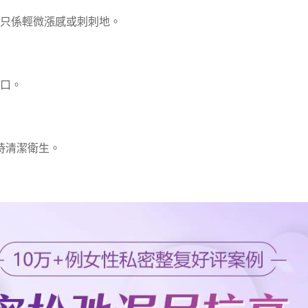
只係輕微漲感或刺刺地。
口。
持清潔衛生。
。