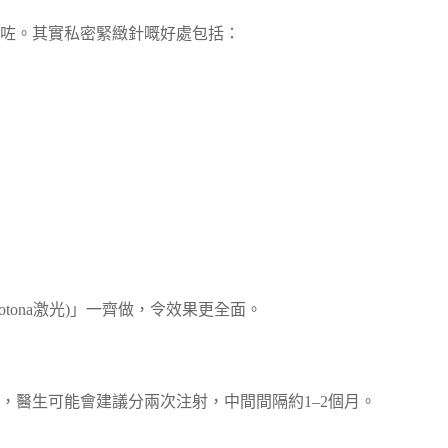
咗。其實私密緊緻針嘅好處包括：
tona激光)」一齊做，令效果更全面。
，醫生可能會建議分兩次注射，中間間隔約1–2個月。