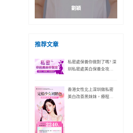
劉穎
推荐文章
私密處保養你做對了嗎? 深
圳私密處美白保養全攻
略！
香港女性北上深圳做私密
美白改善黑妹妹，療程流
程同價錢整理