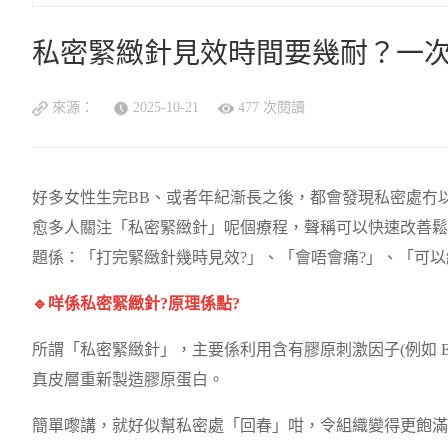
私密緊緻針見效時間要幾耐？一
來源：
2025-10-21
477 次閱讀
好多女性生完BB、或者年紀漸長之後，都會發現私密處冇
愈多人關注「私密緊緻針」呢個療程，聲稱可以快速改善鬆
題係：「打完緊緻針幾時見效?」、「會唔會痛?」、「可以
🔹咩係私密緊緻針?原理係點?
所謂「私密緊緻針」，主要係利用含有膠原刺激因子(例如 Ella
真皮層重新製造膠原蛋白。
簡單嚟講，就好似幫私密處「回春」咁，令組織變得更飽滿