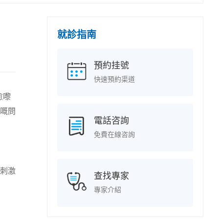
就診指南
預約挂號
快速預約渠道
愈嚟
嘅問
電話咨詢
免費在線咨詢
，刺激
查找專家
專家介紹