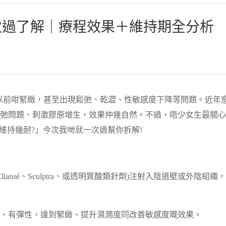
次過了解｜療程效果＋維持期全分析
以前咁緊緻，甚至出現鬆弛、乾澀、性敏感度下降等問題。近年
弛問題、刺激膠原增生，效果仲幾自然。不過，唔少女生最關心
維持幾耐?」今次我哋就一次過幫你拆解!
nsé、Sculptra、或透明質酸類針劑)注射入陰道壁或外陰組織
、有彈性，達到緊緻、提升濕潤度同改善敏感度嘅效果。