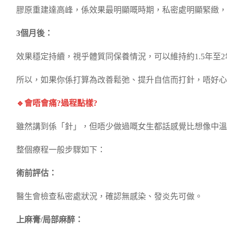
膠原重建達高峰，係效果最明顯嘅時期，私密處明顯緊緻，
3個月後：
效果穩定持續，視乎體質同保養情況，可以維持約1.5年至
所以，如果你係打算為改善鬆弛、提升自信而打針，唔好心
🔹會唔會痛?過程點樣?
雖然講到係「針」，但唔少做過嘅女生都話感覺比想像中溫
整個療程一般步驟如下：
術前評估：
醫生會檢查私密處狀況，確認無感染、發炎先可做。
上麻膏/局部麻醉：