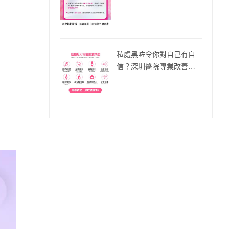
私處黑咗令你對自己冇自
信？深圳醫院專業改善計
劃