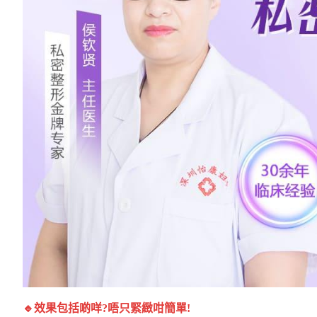
🔹效果包括啲咩?唔只緊緻咁簡單!