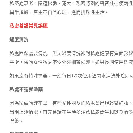
私密處衰老，陰道松弛、寬大，親密時刻的聲音往往使兩性
異常尷尬，產生不自信心理，進而排斥性生活。
私密養護常見誤區
過度清洗
私處固然需要清洗，但是過度清洗卻對私處健康有負面影響
平衡，保護女性私處不受外來細菌侵襲。如果長期使用洗液
如果沒有特殊需要，一般每日1-2次使用溫開水清洗外陰
私處不適就塗藥
因為私處護理不當，有些女性朋友的私處會出現輕微紅腫、
出現上述情況，首先建議在平時多注意私處衛生和飲食清淡
塗藥。