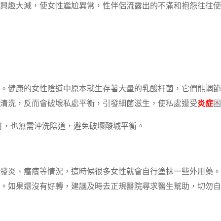
興趣大減，使女性尷尬異常，性伴侶流露出的不滿和抱怨往往使
。健康的女性陰道中原本就生存著大量的乳酸杆菌，它們能調節
清洗，反而會破壞私處平衡，引發細菌滋生，使私處遭受
炎症
困
即可，也無需沖洗陰道，避免破壞酸堿平衡。
發炎、瘙癢等情況，這時候很多女性就會自行塗抹一些外用藥。
。如果還沒有好轉，建議及時去正規醫院尋求醫生幫助，切勿自