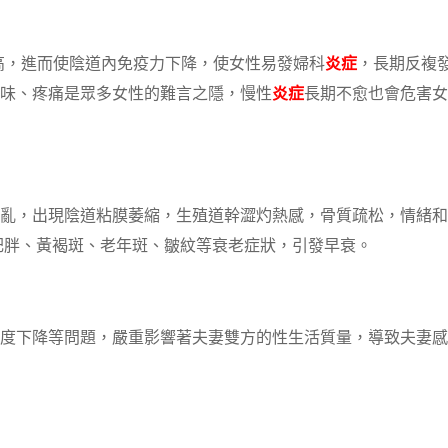
高，進而使陰道內免疫力下降，使女性易發婦科
炎症
，長期反複
味、疼痛是眾多女性的難言之隱，慢性
炎症
長期不愈也會危害女
亂，出現陰道粘膜萎縮，生殖道幹澀灼熱感，骨質疏松，情緒和
肥胖、黃褐斑、老年斑、皺紋等衰老症狀，引發早衰。
度下降等問題，嚴重影響著夫妻雙方的性生活質量，導致夫妻感