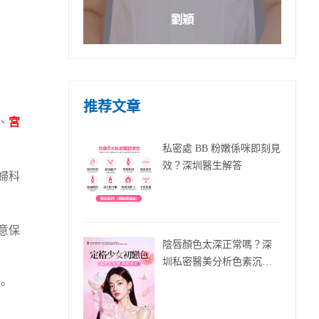
劉穎
推荐文章
、
宮
私密處 BB 粉嫩係咪即刻見
效？深圳醫生解答
婦科
意保
陰唇顏色太深正常嗎？深
圳私密醫美分析色素沉澱
原因同改善方法
。