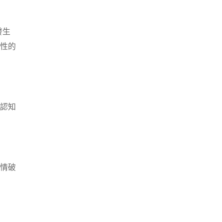
發生
性的
認知
情破