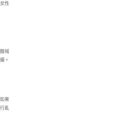
女性
酸堿
擾。
如果
行亂