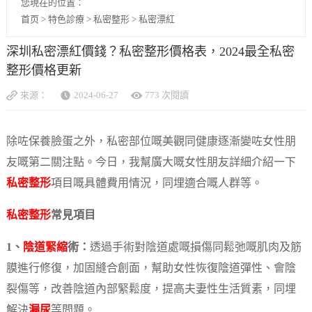
您現在的位置：
首页
>
特色診療
>
私密整形
>
私密漂紅
深圳私密漂紅價錢？私密整形價格表，2024最全私密
整形價格更新
來源：
2024-06-27
773 次閱讀
除咗保養臉蛋之外，私密部位嘅美觀同健康逐漸變咗女性朋
友嘅第二關注點。今日，我幫廣大嘅女性朋友詳細介紹一下
私密整形
項目嘅具體費用情況，同埋適合嘅人群等。
私密整形
常見項目
1、
陰道緊縮
術
：
透過手術對陰道處嘅損傷同鬆弛嘅肌肉及筋
膜進行修復，加固縫合創面，幫助女性恢復陰道彈性、會陰
裂傷等，改善陰道內部緊鬆度，提高夫妻性生活質素，同埋
解決
漏尿
等問題。