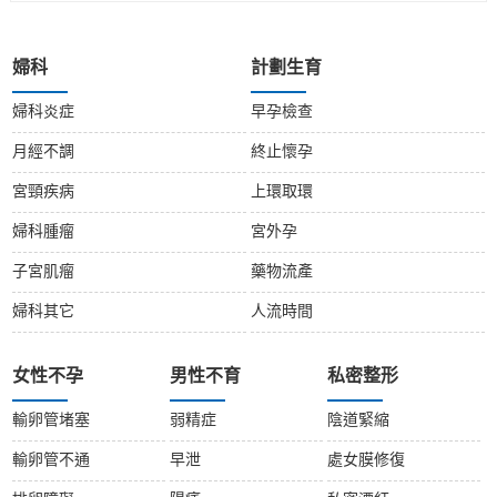
婦科
計劃生育
婦科炎症
早孕檢查
月經不調
終止懷孕
宮頸疾病
上環取環
婦科腫瘤
宮外孕
子宮肌瘤
藥物流產
婦科其它
人流時間
女性不孕
男性不育
私密整形
輸卵管堵塞
弱精症
陰道緊縮
輸卵管不通
早泄
處女膜修復