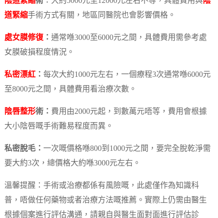
陰道緊縮
術
：大約5000元至12000元左右不等，具體費用與
陰
道緊縮
手術方式有關，地區同醫院也會影響價格。
處女膜修復
：
通常喺3000至6000元之間，具體費用需參考處
女膜破損程度情況。
私密漂紅
：
每次大約1000元左右，一個療程3次通常喺6000元
至8000元之間，具體費用看治療次數。
陰唇整形
術：
費用由2000元起，到數萬元唔等，費用會根據
大小陰唇嘅手術難易程度而異。
私密脫毛：
一次嘅價格喺800到1000元之間，要完全脫乾淨需
要大約3次，總價格大約喺3000元左右。
溫馨提醒：手術或治療都係有風險嘅，此處僅作為知識科
普，唔做任何藥物或者治療方法嘅推薦。實際上仍需由醫生
根據個案進行評估溝通，請親自與醫生面對面進行評估診