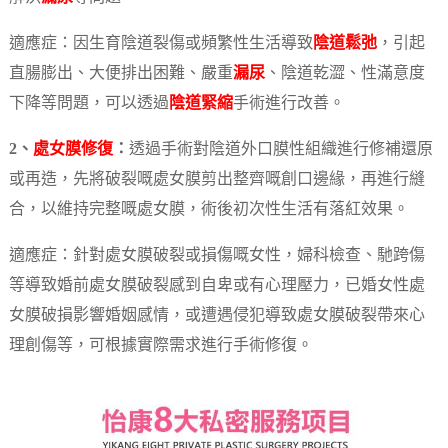
適應症：因生育陰道裂傷或頻繁性生活導致
陰道鬆弛
，引起
直腸膨出、大便排出困難、嚴重
漏尿
、陰道乾澀、性滿意度
下降等問題，可以透過
陰道緊縮
手術進行改善。
2、
處女膜修復
：
透過手術對陰道外口膜性組織進行修補還原
或再造，先將破裂嘅處女膜剪出整齊嘅創口邊緣，再進行縫
合，以維持完整嘅處女膜，術後初次性生活有落紅效果。
適應症：針對處女膜破裂或損傷嘅女性，婦科檢查、馳跨傷
等導致婚前處女膜破裂感到自卑或有心理壓力，已婚女性處
女膜破損影響婚姻感情，或遭遇侵犯導致處女膜破裂帶來心
理創傷等，可根據實際需求進行手術修復。