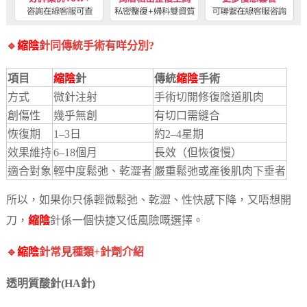
🔹
縮陰
針同傳統手術有咩分別?
項目
縮陰
針
傳統
縮陰
手術
方式
微針注射
手術切開修復陰道肌肉
創傷性
幾乎無創
有切口需縫合
恢復期
1–3日
約2–4星期
效果維持
6–18個月
長效（但恢復慢）
適合對象
輕中度鬆弛、乾澀者
嚴重鬆弛或產後肌肉下垂者
所以，如果你只係輕微鬆弛、乾澀、性快感下降，又唔想開
刀，
縮陰
針係一個快捷又低風險嘅選擇。
🔹
縮陰
針常見種類+針劑介紹
透明質酸針(HA針)