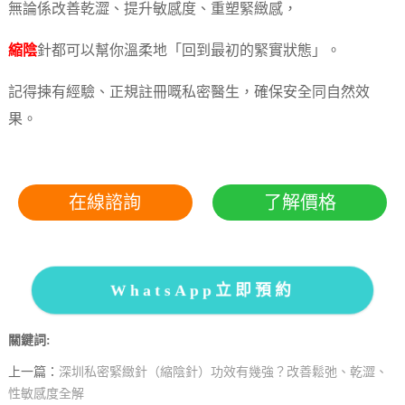
無論係改善乾澀、提升敏感度、重塑緊緻感，
縮陰
針都可以幫你溫柔地「回到最初的緊實狀態」。
記得揀有經驗、正規註冊嘅私密醫生，確保安全同自然效
果。
在線諮詢
了解價格
WhatsApp立即預約
關鍵詞:
上一篇：
深圳私密緊緻針（縮陰針）功效有幾強？改善鬆弛、乾澀、
性敏感度全解