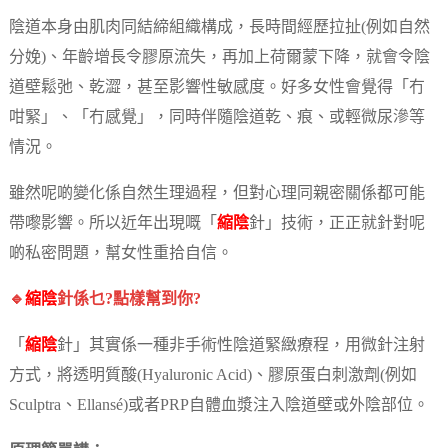
陰道本身由肌肉同結締組織構成，長時間經歷拉扯(例如自然
分娩)、年齡增長令膠原流失，再加上荷爾蒙下降，就會令陰
道壁鬆弛、乾澀，甚至影響性敏感度。好多女性會覺得「冇
咁緊」、「冇感覺」，同時伴隨陰道乾、痕、或輕微尿滲等
情況。
雖然呢啲變化係自然生理過程，但對心理同親密關係都可能
帶嚟影響。所以近年出現嘅「
縮陰
針」技術，正正就針對呢
啲私密問題，幫女性重拾自信。
🔹
縮陰
針係乜?點樣幫到你?
「
縮陰
針」其實係一種非手術性陰道緊緻療程，用微針注射
方式，將透明質酸(Hyaluronic Acid)、膠原蛋白刺激劑(例如
Sculptra、Ellansé)或者PRP自體血漿注入陰道壁或外陰部位。