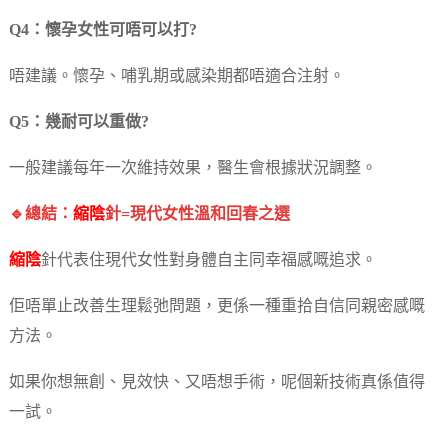
Q4：懷孕女性可唔可以打?
唔建議。懷孕、哺乳期或感染期都唔適合注射。
Q5：幾耐可以重做?
一般建議每年一次維持效果，醫生會根據狀況調整。
🔹總結：
縮陰
針=現代女性溫和回春之選
縮陰
針代表住現代女性對身體自主同幸福感嘅追求。
佢唔單止改善生理鬆弛問題，更係一種重拾自信同親密感嘅
方法。
如果你想無創、見效快、又唔想手術，呢個新技術真係值得
一試。