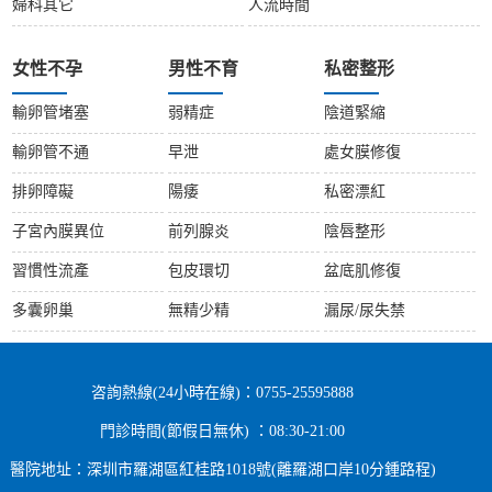
婦科其它
人流時間
女性不孕
男性不育
私密整形
輸卵管堵塞
弱精症
陰道緊縮
輸卵管不通
早泄
處女膜修復
排卵障礙
陽痿
私密漂紅
子宮內膜異位
前列腺炎
陰唇整形
習慣性流產
包皮環切
盆底肌修復
多囊卵巢
無精少精
漏尿/尿失禁
咨詢熱線(24小時在線)：0755-25595888
門診時間(節假日無休) ：08:30-21:00
醫院地址：深圳市羅湖區紅桂路1018號(離羅湖口岸10分鍾路程)