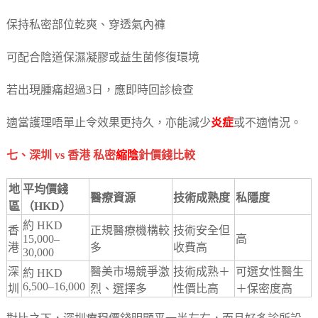
保持私密部位乾爽、穿透氣內褲
可配合陰道保濕凝膠或益生菌修復環境
若出現腫痛超過3日，應即時回診檢查
適當護理唔單止令效果更持久，亦能減少
炎症
或不適情況。
七、深圳 vs 香港 私密
縮陰
針價錢比較
地
平均價錢
醫療資源
技術成熟度
私隱度
區
（HKD）
約 HKD
香
正規醫療機構較
技術安全但
15,000–
高
港
多
收費高
30,000
深
醫美市場競爭激
技術成熟＋
可選女性醫生
約 HKD
6,500–16,000
圳
烈、選擇多
性價比高
＋保密度高