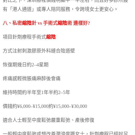
對比之下，深圳療程價錢明顯平一半左右，而且好多診所設
有「港人通道」或專人陪同服務，令跨境女士更安心。
八、私密
縮陰
針 vs 手術式
縮陰
術 邊樣好?
項目針劑療程手術式
縮陰
方式注射刺激膠原外科縫合陰道壁
恢復期幾日約2–4星期
疼痛感輕微脹痛麻醉後會痛
維持時間約半年至1年半約2–5年
價錢約¥6,000–¥15,000約¥15,000–¥30,000
適合人士輕至中度鬆弛嚴重鬆弛、產後修復
一般輕中度鬆弛或想改善潤滑度嘅女士，針劑療程已經好足