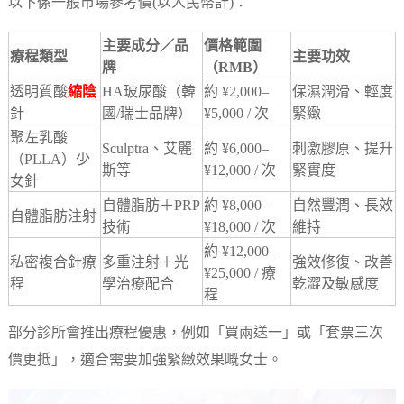
以下係一般市場參考價(以人民幣計)：
主要成分／品
價格範圍
療程類型
主要功效
牌
（RMB）
透明質酸
縮陰
HA玻尿酸（韓
約 ¥2,000–
保濕潤滑、輕度
針
國/瑞士品牌）
¥5,000 / 次
緊緻
聚左乳酸
Sculptra、艾麗
約 ¥6,000–
刺激膠原、提升
（PLLA）少
斯等
¥12,000 / 次
緊實度
女針
自體脂肪＋PRP
約 ¥8,000–
自然豐潤、長效
自體脂肪注射
技術
¥18,000 / 次
維持
約 ¥12,000–
私密複合針療
多重注射＋光
強效修復、改善
¥25,000 / 療
程
學治療配合
乾澀及敏感度
程
部分診所會推出療程優惠，例如「買兩送一」或「套票三次
價更抵」，適合需要加強緊緻效果嘅女士。