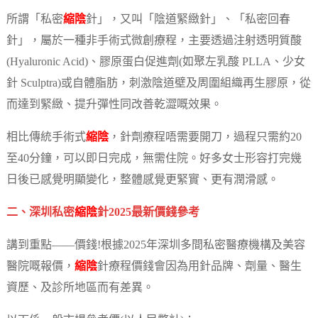
所謂「私密
縮陰
針」，又叫「陰道緊緻針」、「私密回春
針」，屬於一種非手術式微創療程，主要透過注射透明質酸
(Hyaluronic Acid)、膠原蛋白促進劑(如聚左乳酸 PLLA、少女
針 Sculptra)或自體脂肪，刺激陰道壁及周圍組織再生膠原，從
而達到緊緻、提升彈性同改善乾澀嘅效果。
相比傳統手術式
縮陰
，針劑療程唔需要開刀，過程只需約20
至40分鐘，可以即日完成，無需住院。好多女士形容打完幾
日後已感覺明顯變化，整體感覺更緊實、更有潤滑感。
二、深圳私密
縮陰
針2025最新價錢參考
講到重點——價錢!根據2025年深圳多間私密醫療機構及美容
醫院嘅報價，
縮陰
針療程價錢會因為用針品牌、劑量、醫生
資歷、及診所地區而有差異。