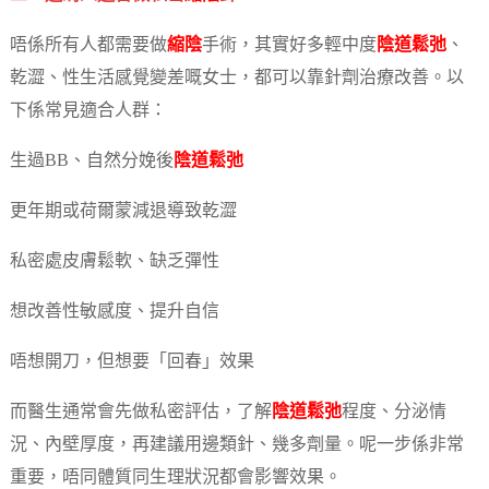
唔係所有人都需要做
縮陰
手術，其實好多輕中度
陰道鬆弛
、
乾澀、性生活感覺變差嘅女士，都可以靠針劑治療改善。以
下係常見適合人群：
生過BB、自然分娩後
陰道鬆弛
更年期或荷爾蒙減退導致乾澀
私密處皮膚鬆軟、缺乏彈性
想改善性敏感度、提升自信
唔想開刀，但想要「回春」效果
而醫生通常會先做私密評估，了解
陰道鬆弛
程度、分泌情
況、內壁厚度，再建議用邊類針、幾多劑量。呢一步係非常
重要，唔同體質同生理狀況都會影響效果。