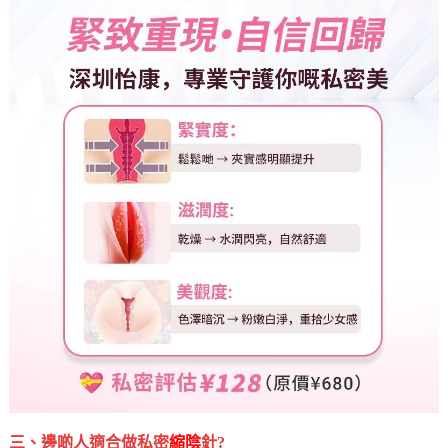
三、邊啲人適合做私密
縮陰
針?