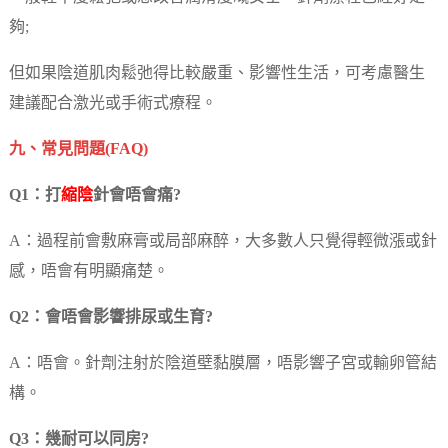
夠;
但如果陰道肌肉鬆弛得比較嚴重、影響性生活，可考慮醫生
建議配合激光或手術式療程。
九、常見問題(FAQ)
Q1：打
縮陰
針會唔會痛?
A：過程前會敷麻膏或局部麻醉，大多數人只覺得輕微漲或針
感，唔會有明顯痛楚。
Q2：會唔會影響排尿或生育?
A：唔會。針劑注射於陰道壁黏膜層，唔影響子宮或輸卵管結
構。
Q3：幾耐可以同房?