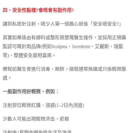
四、安全性點樣?會唔會有副作用?
講到私密針注射，唔少人第一個擔心就係「安全唔安全?」
其實如果係由有婦科或整形資歷嘅醫生操作，並採用正規藥
監認可嘅針劑品牌(例如Sculptra、Juvederm、艾麗斯、瑞藍
等)，整體安全度相當高。
療程前醫生會進行消毒、麻醉，過程通常無痛或只係輕微脹
感。
一般副作用好輕微，例如：
注射部位輕微紅腫、漲感(1–2日內消退)
少數人可能出現輕微滲血、瘀痕
注射後1星期內避免性生活及泡澡