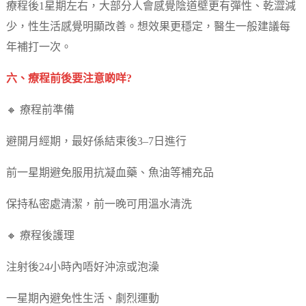
療程後1星期左右，大部分人會感覺陰道壁更有彈性、乾澀減
少，性生活感覺明顯改善。想效果更穩定，醫生一般建議每
年補打一次。
六、療程前後要注意啲咩?
🔸 療程前準備
避開月經期，最好係結束後3–7日進行
前一星期避免服用抗凝血藥、魚油等補充品
保持私密處清潔，前一晚可用溫水清洗
🔸 療程後護理
注射後24小時內唔好沖涼或泡澡
一星期內避免性生活、劇烈運動