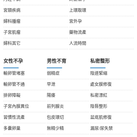
宮頸疾病
上環取環
婦科腫瘤
宮外孕
子宮肌瘤
藥物流產
婦科其它
人流時間
女性不孕
男性不育
私密整形
輸卵管堵塞
弱精症
陰道緊縮
輸卵管不通
早泄
處女膜修復
排卵障礙
陽痿
私密漂紅
子宮內膜異位
前列腺炎
陰唇整形
習慣性流產
包皮環切
盆底肌修復
多囊卵巢
無精少精
漏尿/尿失禁