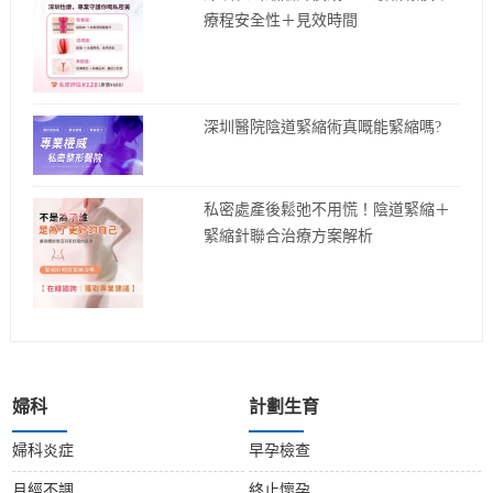
療程安全性＋見效時間
深圳醫院陰道緊縮術真嘅能緊縮嗎?
私密處產後鬆弛不用慌！陰道緊縮＋
緊縮針聯合治療方案解析
婦科
計劃生育
婦科炎症
早孕檢查
月經不調
終止懷孕