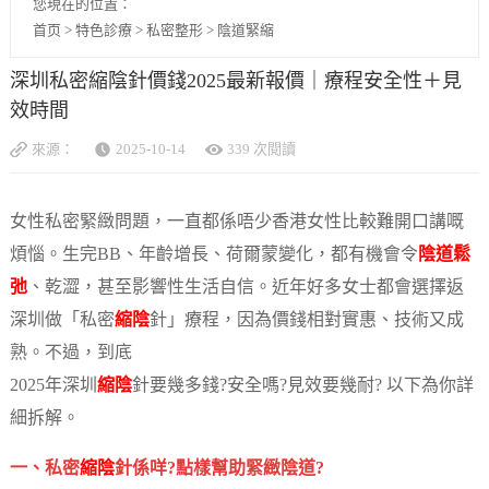
您現在的位置：
首页
>
特色診療
>
私密整形
>
陰道緊縮
深圳私密縮陰針價錢2025最新報價｜療程安全性＋見
效時間
來源：
2025-10-14
339 次閱讀
女性私密緊緻問題，一直都係唔少香港女性比較難開口講嘅
煩惱。生完BB、年齡增長、荷爾蒙變化，都有機會令
陰道鬆
弛
、乾澀，甚至影響性生活自信。近年好多女士都會選擇返
深圳做「私密
縮陰
針」療程，因為價錢相對實惠、技術又成
熟。不過，到底
2025年深圳
縮陰
針要幾多錢?安全嗎?見效要幾耐? 以下為你詳
細拆解。
一、私密
縮陰
針係咩?點樣幫助緊緻陰道?