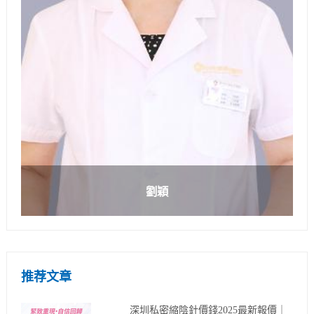
劉穎
推荐文章
深圳私密縮陰針價錢2025最新報價｜