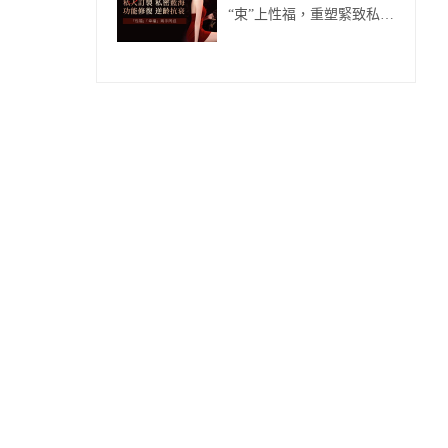
“束”上性福，重塑緊致私
密!