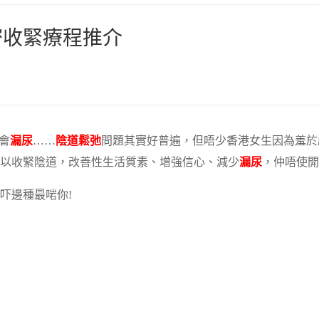
密收緊療程推介
會
漏尿
……
陰道鬆弛
問題其實好普遍，但唔少香港女生因為羞於
以收緊陰道，改善性生活質素、增強信心、減少
漏尿
，仲唔使開
吓邊種最啱你!