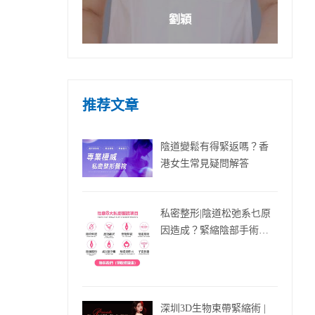
劉穎
推荐文章
陰道變鬆有得緊返嗎？香
港女生常見疑問解答
私密整形|陰道松弛系乜原
因造成？緊縮陰部手術費
多少?
深圳3D生物束帶緊縮術 |