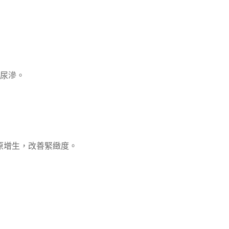
尿滲。
激膠原增生，改善緊緻度。