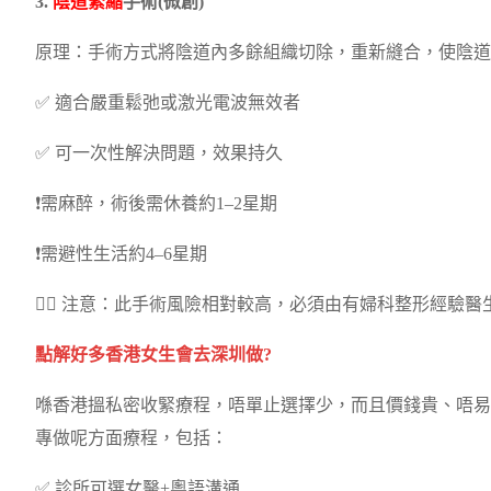
3.
陰道緊縮
手術(微創)
原理：手術方式將陰道內多餘組織切除，重新縫合，使陰道
✅ 適合嚴重鬆弛或激光電波無效者
✅ 可一次性解決問題，效果持久
❗需麻醉，術後需休養約1–2星期
❗需避性生活約4–6星期
🧑‍⚕️ 注意：此手術風險相對較高，必須由有婦科整形經驗
點解好多香港女生會去深圳做?
喺香港搵私密收緊療程，唔單止選擇少，而且價錢貴、唔易
專做呢方面療程，包括：
✅ 診所可選女醫+粵語溝通