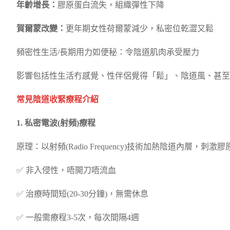
年齡增長：
膠原蛋白流失，組織彈性下降
賀爾蒙改變：
更年期女性荷爾蒙減少，私密位乾澀又鬆
頻密性生活/長期用力如便秘：令陰道肌肉承受壓力
影響包括性生活冇感覺、性伴侶覺得「鬆」、陰道風、甚至
常見陰道收緊療程介紹
1. 私密電波(射頻)療程
原理：以射頻(Radio Frequency)技術加熱陰道內層，刺
✅ 非入侵性，唔開刀唔流血
✅ 治療時間短(20-30分鐘)，無需休息
✅ 一般需療程3-5次，每次間隔4週