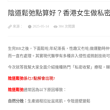
陰道鬆弛點算好？香港女生做私
來源：
2025-05-14
384 次閱讀
生完BB之後，下面鬆咗;年紀漸長，性趣又冇咗;做運動時仲
而一直冇處理。其實現代醫學有多種非入侵性或微創技術可
今次就等我幫大家全面介紹幾種熱門「私密收緊」療程，睇
陰道鬆弛
係乜?點解會出現?
陰道鬆弛
通常因為以下原因導致：
自然分娩：
生產過程拉扯盆底肌，令陰道壁變鬆