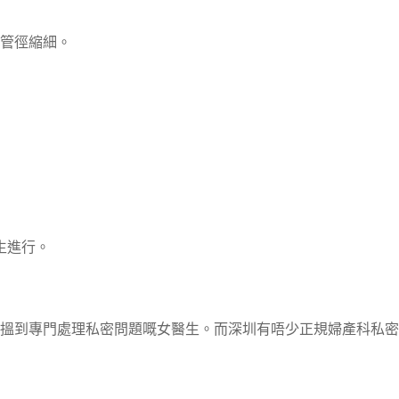
管徑縮細。
醫生進行。
搵到專門處理私密問題嘅女醫生。而深圳有唔少正規婦產科私密