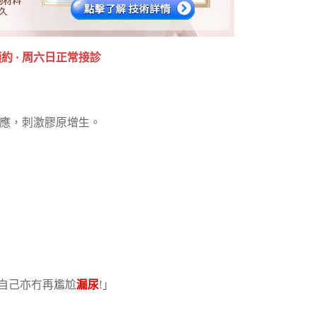
 · ‎周六日正常接診
反應，刺激膠原增生。
，自己亦冇再尷尬
漏尿
!」