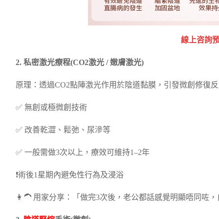
線上咨詢預約
2. 私密激光療程(CO2激光 / 嫩膚激光)
原理：透過CO2點陣激光作用於陰道黏膜，引發微創修復
✅ 無創或極微創技術
✅ 改善乾澀、鬆弛、尿滲等
✅ 一般需做3次以上，療效可維持1–2年
❗術後1星期內避免性行為及浸浴
👩‍🦱 用家分享：「做完3次後，老公都話感覺明顯唔同咗