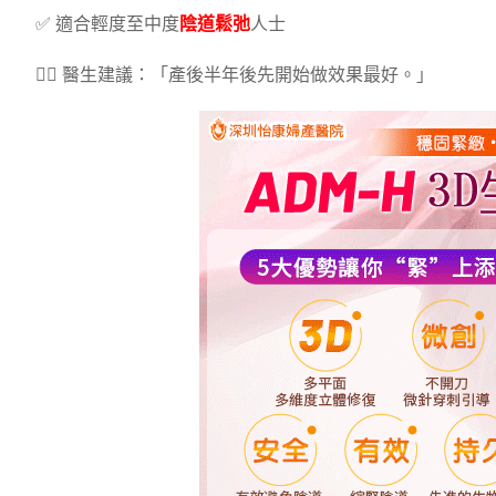
✅ 適合輕度至中度
陰道鬆弛
人士
👩‍⚕️ 醫生建議：「產後半年後先開始做效果最好。」