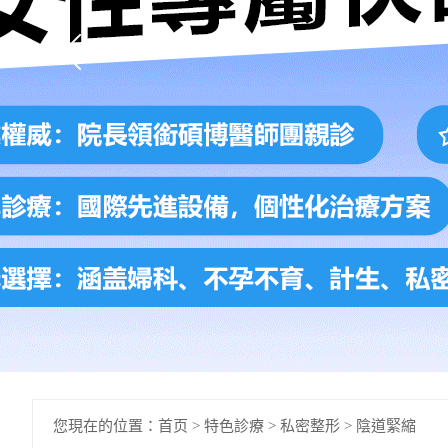
您現在的位置：
首页
>
特色診療
>
私密整形
>
陰道緊縮