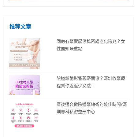
推荐文章
同房冇緊實感係私密處老化徵兆？女
性要知嘅重點
陰道鬆弛影響親密關係？深圳收緊療
程幫你返返少女感！
產後適合做陰道緊縮術的較佳時間?深
圳專科私密整形中心