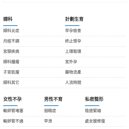
婦科
計劃生育
婦科炎症
早孕檢查
月經不調
終止懷孕
宮頸疾病
上環取環
婦科腫瘤
宮外孕
子宮肌瘤
藥物流產
婦科其它
人流時間
女性不孕
男性不育
私密整形
輸卵管堵塞
弱精症
陰道緊縮
輸卵管不通
早泄
處女膜修復