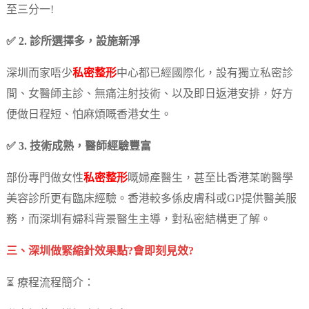
至三分一!
✅ 2. 診所選擇多，設施新淨
深圳而家唔少
私密整形
中心都已經國際化，設有獨立私密診
間、女醫師主診、無痛注射技術、以及即日返港安排，好方
便做日程短、怕麻煩嘅香港女生。
✅ 3. 技術成熟，醫師經驗豐富
部份專門做女性
私密整形
嘅婦產醫生，甚至比香港某啲醫學
美容診所更有臨床經驗。香港較多係皮膚科或GP提供醫美服
務，而深圳有婦科背景醫生主導，對私密結構更了解。
三、深圳做緊縮針效果點?會即刻見效?
⏳ 療程流程簡介：