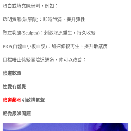
蛋白或填充嘅藥劑，例如：
透明質酸(玻尿酸)：即時飽滿、提升彈性
聚左乳酸(Sculptra)：刺激膠原重生，持久收緊
PRP(自體血小板血漿)：加速修復再生，提升敏感度
目標唔止係緊實陰道通道，仲可以改善：
陰道乾澀
性愛冇感覺
陰道鬆弛
引致排氣聲
輕微尿滲問題