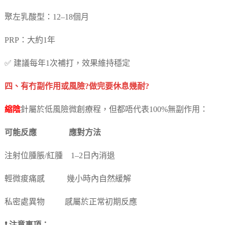
聚左乳酸型：12–18個月
PRP：大約1年
✅ 建議每年1次補打，效果維持穩定
四、有冇副作用或風險?做完要休息幾耐?
縮陰
針屬於低風險微創療程，但都唔代表100%無副作用：
可能反應 應對方法
注射位腫脹/紅腫 1–2日內消退
輕微痠痛感 幾小時內自然緩解
私密處異物 感屬於正常初期反應