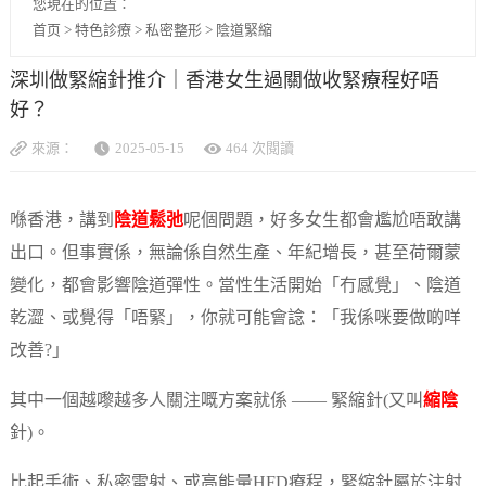
您現在的位置：
首页
>
特色診療
>
私密整形
>
陰道緊縮
深圳做緊縮針推介｜香港女生過關做收緊療程好唔
好？
來源：
2025-05-15
464 次閱讀
喺香港，講到
陰道鬆弛
呢個問題，好多女生都會尷尬唔敢講
出口。但事實係，無論係自然生產、年紀增長，甚至荷爾蒙
變化，都會影響陰道彈性。當性生活開始「冇感覺」、陰道
乾澀、或覺得「唔緊」，你就可能會諗：「我係咪要做啲咩
改善?」
其中一個越嚟越多人關注嘅方案就係 —— 緊縮針(又叫
縮陰
針)。
比起手術、私密雷射、或高能量HFD療程，緊縮針屬於注射