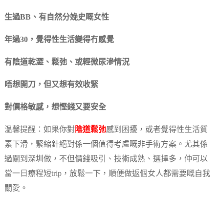
生過BB、有自然分娩史嘅女性
年過30，覺得性生活變得冇感覺
有陰道乾澀、鬆弛、或輕微尿滲情況
唔想開刀，但又想有效收緊
對價格敏感，想慳錢又要安全
温馨提醒：如果你對
陰道鬆弛
感到困擾，或者覺得性生活質
素下滑，緊縮針絕對係一個值得考慮嘅非手術方案。尤其係
過關到深圳做，不但價錢吸引、技術成熟、選擇多，仲可以
當一日療程短trip，放鬆一下，順便做返個女人都需要嘅自我
關愛。