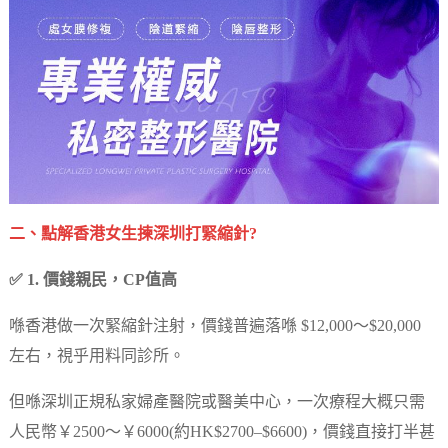
二、點解香港女生揀深圳打緊縮針?
✅ 1. 價錢親民，CP值高
喺香港做一次緊縮針注射，價錢普遍落喺 $12,000～$20,000
左右，視乎用料同診所。
但喺深圳正規私家婦產醫院或醫美中心，一次療程大概只需
人民幣￥2500～￥6000(約HK$2700–$6600)，價錢直接打半甚