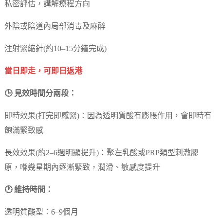
私密評估，講解療程方向
外陰或陰道內局部消毒及麻醉
注射緊縮針(約10–15分鐘完成)
當日即走，可即日返港
🕒 見效時間分兩段：
即時效果(打完即感緊)：因為透明質酸有膨脹作用，會即時有
飽滿緊致感
長效效果(約2–6週明顯提升)：聚左乳酸或PRP類型刺激膠
原，喺幾星期內逐漸緊致，潤滑、敏感度提升
🕐 維持時間：
透明質酸型：6–9個月