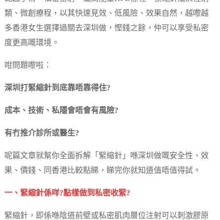
類、微創療程，以其快速見效、低風險、效果自然，越嚟越
多香港女生選擇過關去深圳做，慳錢之餘，仲可以享受私密
度更高嘅環境。
咁問題嚟啦：
深圳打緊縮針到底靠唔靠得住?
成本、技術、私隱會唔會有風險?
有冇推介診所或醫生?
呢篇文章就幫你全面拆解「緊縮針」喺深圳做嘅安全性、效
果、價錢、同香港比較點睇，睇完你就知道值唔值得試。
一、緊縮針係咩?點樣做到私密收緊?
緊縮針，即係喺陰道前壁或私密肌肉層位注射可以刺激膠原