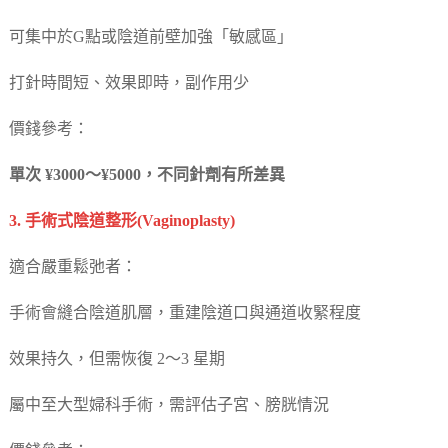
可集中於G點或陰道前壁加強「敏感區」
打針時間短、效果即時，副作用少
價錢參考：
單次 ¥3000～¥5000，不同針劑有所差異
3. 手術式陰道整形(Vaginoplasty)
適合嚴重鬆弛者：
手術會縫合陰道肌層，重建陰道口與通道收緊程度
效果持久，但需恢復 2～3 星期
屬中至大型婦科手術，需評估子宮、膀胱情況