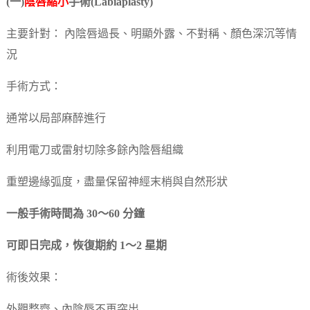
(一)
陰唇縮小
手術(Labiaplasty)
主要針對： 內陰唇過長、明顯外露、不對稱、顏色深沉等情
況
手術方式：
通常以局部麻醉進行
利用電刀或雷射切除多餘內陰唇組織
重塑邊緣弧度，盡量保留神經末梢與自然形狀
一般手術時間為 30～60 分鐘
可即日完成，恢復期約 1～2 星期
術後效果：
外觀整齊、內陰唇不再突出