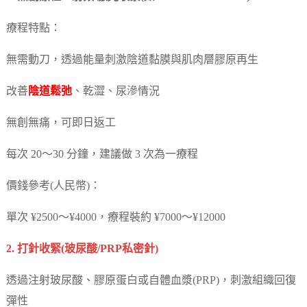
療程特點：
無需動刀，透過能量刺激陰道黏膜與肌肉層膠原再生
改善
陰道鬆弛
、乾澀、尿滲情況
無創無痛，可即日返工
每次 20～30 分鐘，建議做 3 次為一療程
價錢參考(人民幣)：
單次 ¥2500～¥4000，療程裝約 ¥7000～¥12000
2. 打針收緊(玻尿酸/PRP私密針)
透過注射玻尿酸、膠原蛋白或自體血漿(PRP)，刺激組織回復
彈性