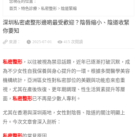
您現在的位置：
首页
>
特色診療
>
私密整形
>
陰道緊縮
深圳私密處整形邊啲最受歡迎？陰唇縮小、陰道收緊
你要知
來源：
2025-07-01
415 次閱讀
私密整形
，以往被視為禁忌話題，近年已逐漸打破沉默，成
為不少女性自我保養與身心提升的一環。根據多間醫學美容
機構統計，亞洲區女性對私密部位的美觀與功能愈來愈重
視，尤其在產後恢復、更年期調理、性生活質素提升等層
面，
私密整形
已不再是少數人專利。
尤其在香港與深圳兩地，女性對陰唇、陰道的關注明顯上
升。今次文章會深入剖析：
私密整形
的常見原因