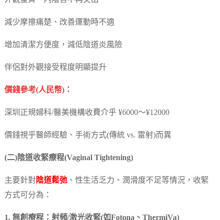
減少摩擦痛楚、改善運動時不適
增加清潔方便度，減低陰道炎風險
伴侶對外觀接受程度明顯提升
價錢參考(人民幣)：
深圳正規婦科/醫美機構收費介乎 ¥6000～¥12000
價錢視乎醫師經驗、手術方式(傳統 vs. 雷射)而異
(二)陰道收緊療程(Vaginal Tightening)
主要針對
陰道鬆弛
、性生活乏力、潤滑度不足等情況，收緊
方式可分為：
1. 無創療程：射頻/激光收緊(如Fotona、ThermiVa)