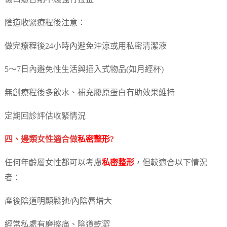
陰道收緊療程後注意：
做完療程後24小時內避免沖涼或用私密清潔液
5～7日內避免性生活與插入式物品(如月經杯)
無創療程後多飲水、補充膠原蛋白有助效果維持
定期回診評估收緊情況
四、邊類女性適合做
私密整形
?
任何年齡層女性都可以考慮
私密整形
，但較適合以下情況
者：
產後陰道明顯鬆弛/內陰唇增大
經常私處有磨擦痛、陰道乾澀