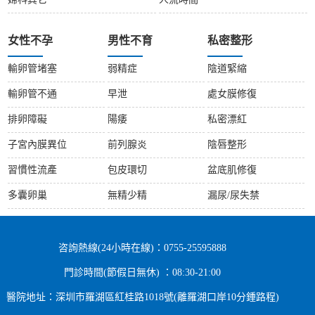
婦科其它
人流時間
女性不孕
男性不育
私密整形
輸卵管堵塞
弱精症
陰道緊縮
輸卵管不通
早泄
處女膜修復
排卵障礙
陽痿
私密漂紅
子宮內膜異位
前列腺炎
陰唇整形
習慣性流產
包皮環切
盆底肌修復
多囊卵巢
無精少精
漏尿/尿失禁
咨詢熱線(24小時在線)：0755-25595888
門診時間(節假日無休) ：08:30-21:00
醫院地址：深圳市羅湖區紅桂路1018號(離羅湖口岸10分鍾路程)