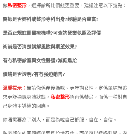
做
私密整形
，選擇診所比價錢更重要，建議注意以下幾點：
醫師是否婦科或整形專科出身?經驗是否豐富?
是否正規註冊醫療機構?可查詢營業執照及評價
術前是否清楚講解風險與期望效果?
有冇私密診室與女性醫護?減低尷尬
價錢是否透明?有冇強迫銷售?
温馨提示：
無論你係產後媽咪、更年期女性，定係單純想追
求更舒適嘅身體狀態，
私密整形
唔再係禁忌，而係一種對自
己身體主導權的回應。
你唔需要為了別人，而是為咗自己舒服、自在、自信。
私密部位的問題唔係要尷尬地忍住，而係可以透過科學、安