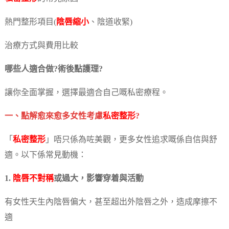
熱門整形項目(
陰唇縮小
、陰道收緊)
治療方式與費用比較
哪些人適合做?術後點護理?
讓你全面掌握，選擇最適合自己嘅私密療程。
一、點解愈來愈多女性考慮
私密整形
?
「
私密整形
」唔只係為咗美觀，更多女性追求嘅係自信與舒
適。以下係常見動機：
1.
陰唇不對稱
或過大，影響穿着與活動
有女性天生內陰唇偏大，甚至超出外陰唇之外，造成摩擦不
適