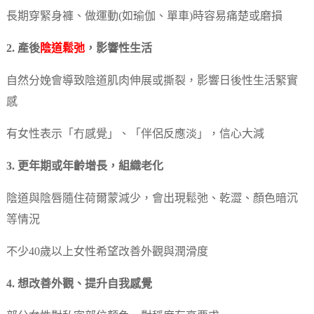
長期穿緊身褲、做運動(如瑜伽、單車)時容易痛楚或磨損
2. 產後
陰道鬆弛
，影響性生活
自然分娩會導致陰道肌肉伸展或撕裂，影響日後性生活緊實
感
有女性表示「冇感覺」、「伴侶反應淡」，信心大減
3. 更年期或年齡增長，組織老化
陰道與陰唇隨住荷爾蒙減少，會出現鬆弛、乾澀、顏色暗沉
等情況
不少40歲以上女性希望改善外觀與潤滑度
4. 想改善外觀、提升自我感覺