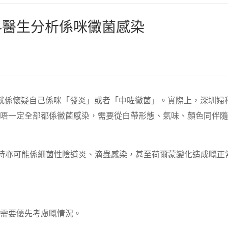
科醫生分析係咪黴菌感染
就係懷疑自己係咪「發炎」或者「中咗黴菌」。實際上，深圳婦
唔一定全部都係黴菌感染，需要從白帶形態、氣味、顏色同伴隨
同時亦可能係細菌性陰道炎、滴蟲感染，甚至荷爾蒙變化造成嘅正
需要優先考慮嘅情況。