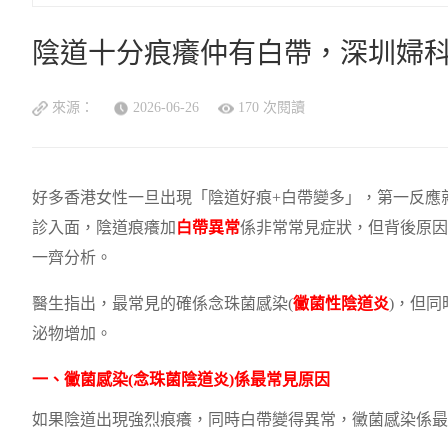
陰道十分痕癢仲有白帶，深圳婦
來源：
2026-06-26
170 次閱讀
好多香港女性一旦出現「陰道好痕+白帶變多」，第一反應
診入面，陰道痕癢加
白帶異常
係非常常見症狀，但背後原因
一齊分析。
醫生指出，最常見的確係念珠菌感染(
黴菌性陰道炎
)，但
泌物增加。
一、黴菌感染(念珠菌陰道炎)係最常見原因
如果陰道出現強烈痕癢，同時白帶變得異常，黴菌感染係最