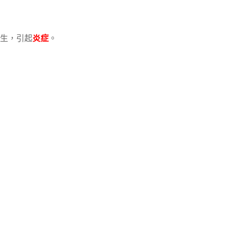
生，引起
炎症
。