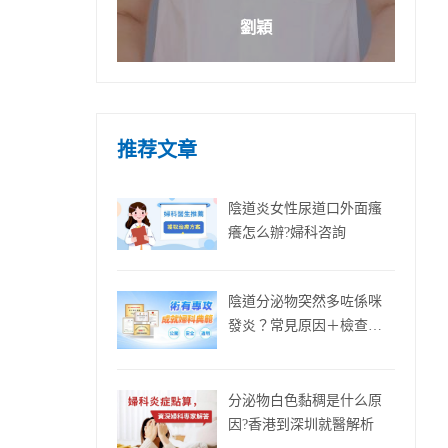
劉穎
推荐文章
陰道炎女性尿道口外面瘙
癢怎么辦?婦科咨詢
陰道分泌物突然多咗係咪
發炎？常見原因＋檢查建
議
分泌物白色黏稠是什么原
因?香港到深圳就醫解析