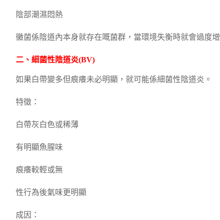
陰部潮濕悶熱
黴菌係陰道內本身就存在嘅菌群，當環境失衡時就會過度增
二、細菌性陰道炎(BV)
如果白帶變多但痕癢未必明顯，就可能係細菌性陰道炎。
特徵：
白帶灰白色或稀薄
有明顯魚腥味
痕癢較輕或無
性行為後氣味更明顯
成因：