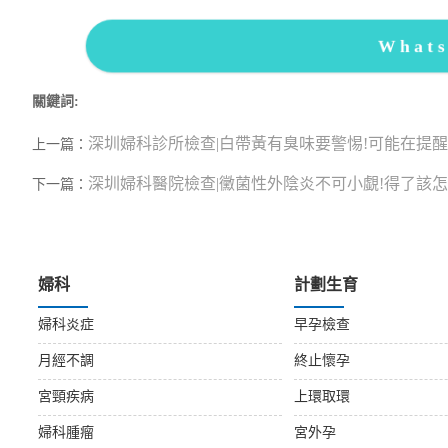
What
關鍵詞:
深圳婦科診所檢查|白帶黃有臭味要警惕!可能在提
上一篇：
深圳婦科醫院檢查|黴菌性外陰炎不可小覷!得了該怎
下一篇：
婦科
計劃生育
婦科炎症
早孕檢查
月經不調
終止懷孕
宮頸疾病
上環取環
婦科腫瘤
宮外孕