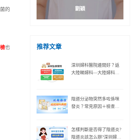
劉穎
菌的
推荐文章
檢
也
深圳婦科醫院邊間好？返
大陸睇婦科—大陸婦科檢
查攻略，深圳婦科醫院提
供在線醫生咨詢服務
陰道分泌物突然多咗係咪
發炎？常見原因＋檢查建
議
怎樣判斷是否得了陰道炎?
陰道炎該怎么辦?深圳婦科