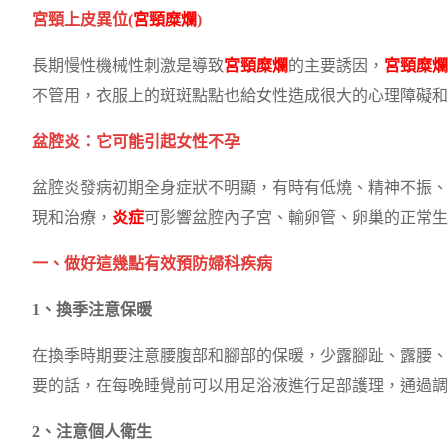
宮頸上皮異位(
宮頸糜爛
)
長期慢性機械性刺激是導致
宮頸糜爛
的主要誘因，
宮頸糜爛
不管用，衣服上的斑斑點點也給女性造成很大的心理障礙和
盆腔炎：它可能引起女性不孕
盆腔炎發病初期全身症狀不明顯，有時有低燒、精神不振、
現和治療，
炎症
可影響盆腔內子宮、輸卵管、卵巢的正常生
一、做好這幾點有效預防婦科疾病
1、換季注意保暖
在換季時期要注意腰腹部和腳部的保暖，少露腳趾、露腰、
要的話，在每晚睡覺前可以用足浴液進行足部護理，通過調
2、注意個人衛生