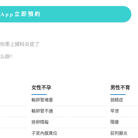
sApp立即預約
醒你患上婦科炎症了
么辦?
女性不孕
男性不育
輸卵管堵塞
弱精症
輸卵管不通
早泄
排卵障礙
陽痿
子宮內膜異位
前列腺炎