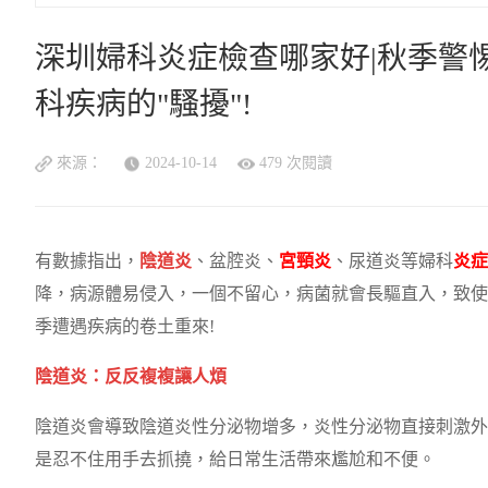
深圳婦科炎症檢查哪家好|秋季警
科疾病的"騷擾"!
來源：
2024-10-14
479 次閱讀
有數據指出，
陰道炎
、盆腔炎、
宮頸炎
、尿道炎等婦科
炎症
降，病源體易侵入，一個不留心，病菌就會長驅直入，致使
季遭遇疾病的卷土重來!
陰道炎：反反複複讓人煩
陰道炎會導致陰道炎性分泌物增多，炎性分泌物直接刺激外
是忍不住用手去抓撓，給日常生活帶來尷尬和不便。