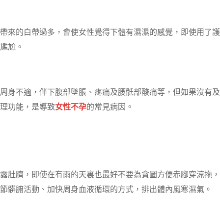
帶來的白帶過多，會使女性覺得下體有濕濕的感覺，即使用了護
尷尬。
周身不適，伴下腹部墜脹、疼痛及腰骶部酸痛等，但如果沒有及
理功能，是導致
女性不孕
的常見病因。
露肚臍，即使在有雨的天裏也最好不要為貪圖方便赤腳穿涼拖，
節髒腑活動、加快周身血液循環的方式，排出體內風寒濕氣。