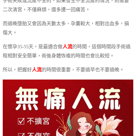
手術失敗或流產不全的。如果發生不全流產的情況，則需要
二次清宮，不僅麻煩，還多遭一回痛苦。
而過晚墮胎又會因為天數太多、孕囊較大，相對出血多，損
傷大。
在懷孕35-55天，是最適合做
人流
的時間，這個時間段手術過
程相對安全簡單，術後身體恢複的時間也會比較短。
所以，把握好
人流
的時間很重要，不要過早也不要過晚。