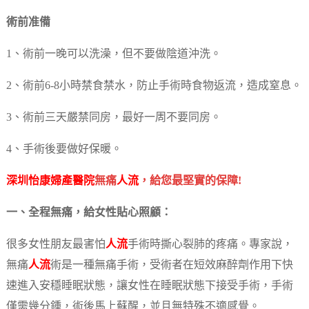
術前准備
1、術前一晚可以洗澡，但不要做陰道沖洗。
2、術前6-8小時禁食禁水，防止手術時食物返流，造成窒息。
3、術前三天嚴禁同房，最好一周不要同房。
4、手術後要做好保暖。
深圳怡康婦產醫院
無痛
人流
，給您最堅實的保障!
一、全程無痛，給女性貼心照顧：
很多女性朋友最害怕
人流
手術時撕心裂肺的疼痛。專家說，
無痛
人流
術是一種無痛手術，受術者在短效麻醉劑作用下快
速進入安穩睡眠狀態，讓女性在睡眠狀態下接受手術，手術
僅需幾分鍾，術後馬上蘇醒，並且無特殊不適感覺。