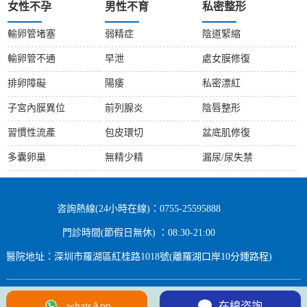
女性不孕
男性不育
私密整形
輸卵管堵塞
弱精症
陰道緊縮
輸卵管不通
早泄
處女膜修復
排卵障礙
陽痿
私密漂紅
子宮內膜異位
前列腺炎
陰唇整形
習慣性流產
包皮環切
盆底肌修復
多囊卵巢
無精少精
漏尿/尿失禁
咨詢熱線(24小時在線)：0755-25595888
門診時間(節假日無休) ：08:30-21:00
醫院地址：深圳市羅湖區紅桂路1018號(離羅湖口岸10分鍾路程)
10
2
Copyright © 2024 All rights Reserved.
whatsApp
在線咨詢