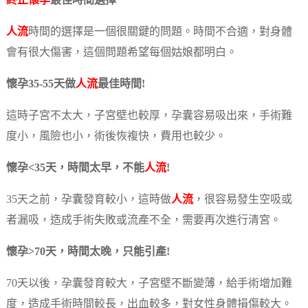
終止懷孕
最佳時間
選擇
人流
時間的選擇是一個很關鍵的問題。時間不合適，對身體
會有很大傷害，這個問題希望每個姑娘都明白。
懷孕35-55天做
人流
最佳時間!
這時子宮不太大，子宮壁也較厚，孕囊容易吸出來，手術難
度小，風險也小，術後恢複快，費用也較少。
懷孕<35天，時間太早，不能
人流
!
35天之前，孕囊發育較小，這時做
人流
，很容易發生空吸或
者漏吸，造成手術失敗或流產不全，需要再次進行清宮。
懷孕>70天，時間太晚，只能引產!
70天以後，孕囊發育較大，子宮壁不斷變薄，給手術增加難
度，造成手術時間較長，出血較多，對女性身體損傷較大。