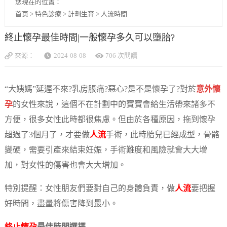
您現在的位置：
首页
>
特色診療
>
計劃生育
>
人流時間
終止懷孕最佳時間|一般懷孕多久可以墮胎?
來源：
2024-08-08
706 次閱讀
“大姨媽”延遲不來?乳房脹痛?惡心?是不是懷孕了?對於
意外懷
孕
的女性來說，這個不在計劃中的寶寶會給生活帶來諸多不
方便，很多女性此時都很焦慮。但由於各種原因，拖到懷孕
超過了3個月了，才要做
人流
手術，此時胎兒已經成型，骨骼
變硬，需要引產來結束妊娠，手術難度和風險就會大大增
加，對女性的傷害也會大大增加。
特別提醒：女性朋友們要對自己的身體負責，做
人流
要把握
好時間，盡量將傷害降到最小。