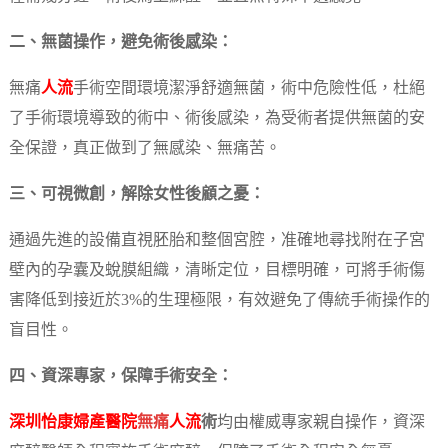
二、無菌操作，避免術後感染：
無痛
人流
手術空間環境潔淨舒適無菌，術中危險性低，杜絕
了手術環境導致的術中、術後感染，為受術者提供無菌的安
全保證，真正做到了無感染、無痛苦。
三、可視微創，解除女性後顧之憂：
通過先進的設備直視胚胎和整個宮腔，准確地尋找附在子宮
壁內的孕囊及蛻膜組織，清晰定位，目標明確，可將手術傷
害降低到接近於3%的生理極限，有效避免了傳統手術操作的
盲目性。
四、資深專家，保障手術安全：
深圳怡康婦產醫院
無痛
人流
術
均由權威專家親自操作，資深