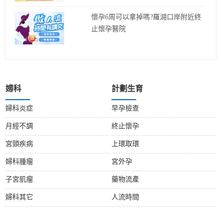
這個時間！
懷孕6周可以拿掉嗎?羅湖口岸附近終
止懷孕醫院
婦科
計劃生育
婦科炎症
早孕檢查
月經不調
終止懷孕
宮頸疾病
上環取環
婦科腫瘤
宮外孕
子宮肌瘤
藥物流產
婦科其它
人流時間