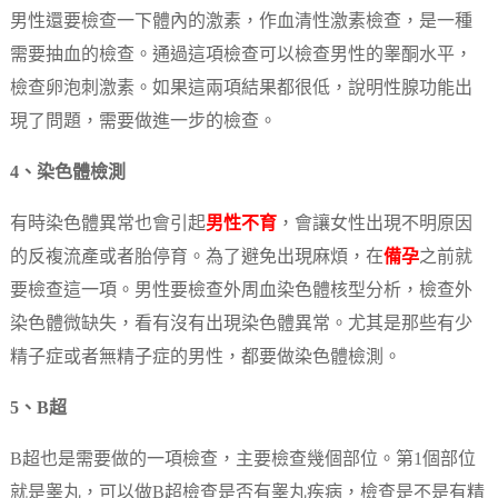
男性還要檢查一下體內的激素，作血清性激素檢查，是一種
需要抽血的檢查。通過這項檢查可以檢查男性的睾酮水平，
檢查卵泡刺激素。如果這兩項結果都很低，說明性腺功能出
現了問題，需要做進一步的檢查。
4、染色體檢測
有時染色體異常也會引起
男性不育
，會讓女性出現不明原因
的反複流產或者胎停育。為了避免出現麻煩，在
備孕
之前就
要檢查這一項。男性要檢查外周血染色體核型分析，檢查外
染色體微缺失，看有沒有出現染色體異常。尤其是那些有少
精子症或者無精子症的男性，都要做染色體檢測。
5、B超
B超也是需要做的一項檢查，主要檢查幾個部位。第1個部位
就是睾丸，可以做B超檢查是否有睾丸疾病，檢查是不是有精