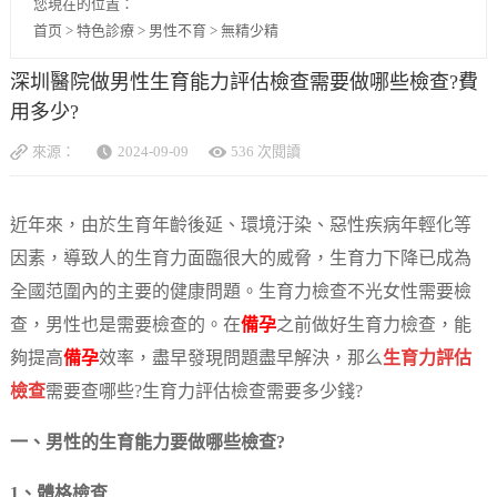
您現在的位置：
首页
>
特色診療
>
男性不育
>
無精少精
深圳醫院做男性生育能力評估檢查需要做哪些檢查?費
用多少?
來源：
2024-09-09
536 次閱讀
近年來，由於生育年齡後延、環境汙染、惡性疾病年輕化等
因素，導致人的生育力面臨很大的威脅，生育力下降已成為
全國范圍內的主要的健康問題。生育力檢查不光女性需要檢
查，男性也是需要檢查的。在
備孕
之前做好生育力檢查，能
夠提高
備孕
效率，盡早發現問題盡早解決，那么
生育力評估
檢查
需要查哪些?生育力評估檢查需要多少錢?
一、男性的生育能力要做哪些檢查?
1、體格檢查