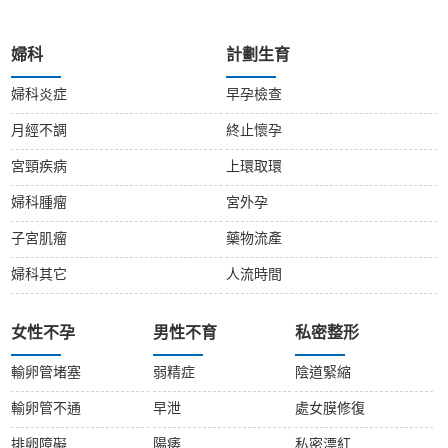
婦科
計劃生育
婦科炎症
早孕檢查
月經不調
終止懷孕
宮頸疾病
上環取環
婦科腫瘤
宮外孕
子宮肌瘤
藥物流產
婦科其它
人流時間
女性不孕
男性不育
私密整形
輸卵管堵塞
弱精症
陰道緊縮
輸卵管不通
早泄
處女膜修復
排卵障礙
陽痿
私密漂紅