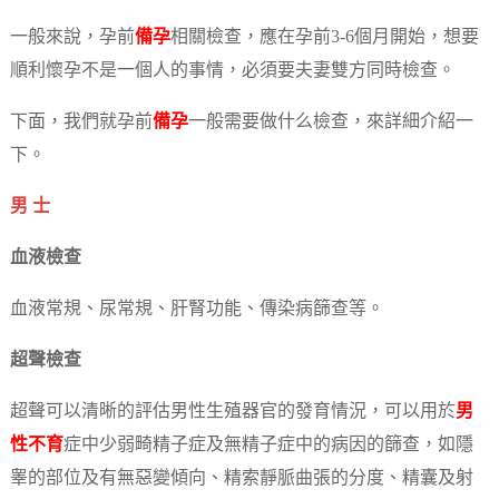
一般來說，孕前
備孕
相關檢查，應在孕前3-6個月開始，想要
順利懷孕不是一個人的事情，必須要夫妻雙方同時檢查。
下面，我們就孕前
備孕
一般需要做什么檢查，來詳細介紹一
下。
男 士
血液檢查
血液常規、尿常規、肝腎功能、傳染病篩查等。
超聲檢查
超聲可以清晰的評估男性生殖器官的發育情況，可以用於
男
性不育
症中少弱畸精子症及無精子症中的病因的篩查，如隱
睾的部位及有無惡變傾向、精索靜脈曲張的分度、精囊及射