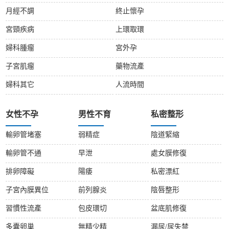
月經不調
終止懷孕
宮頸疾病
上環取環
婦科腫瘤
宮外孕
子宮肌瘤
藥物流產
婦科其它
人流時間
女性不孕
男性不育
私密整形
輸卵管堵塞
弱精症
陰道緊縮
輸卵管不通
早泄
處女膜修復
排卵障礙
陽痿
私密漂紅
子宮內膜異位
前列腺炎
陰唇整形
習慣性流產
包皮環切
盆底肌修復
多囊卵巢
無精少精
漏尿/尿失禁