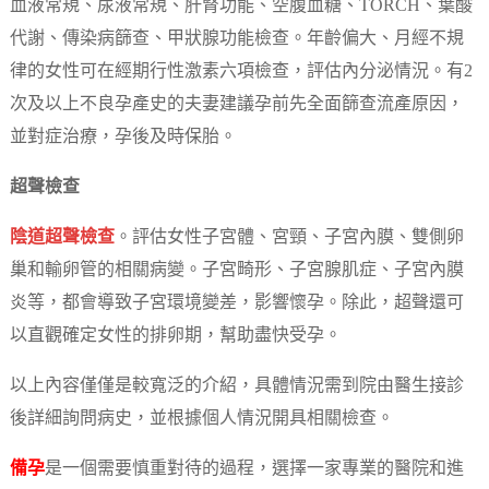
血液常規、尿液常規、肝腎功能、空腹血糖、TORCH、葉酸
代謝、傳染病篩查、甲狀腺功能檢查。年齡偏大、月經不規
律的女性可在經期行性激素六項檢查，評估內分泌情況。有2
次及以上不良孕產史的夫妻建議孕前先全面篩查流產原因，
並對症治療，孕後及時保胎。
超聲檢查
陰道超聲檢查
。評估女性子宮體、宮頸、子宮內膜、雙側卵
巢和輸卵管的相關病變。子宮畸形、子宮腺肌症、子宮內膜
炎等，都會導致子宮環境變差，影響懷孕。除此，超聲還可
以直觀確定女性的排卵期，幫助盡快受孕。
以上內容僅僅是較寬泛的介紹，具體情況需到院由醫生接診
後詳細詢問病史，並根據個人情況開具相關檢查。
備孕
是一個需要慎重對待的過程，選擇一家專業的醫院和進