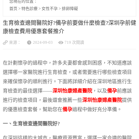
您現在的位置：
首页
>
特色診療
>
女性不孕
>
排卵障礙
生育檢查邊間醫院好?備孕前要做什麼檢查?深圳孕前健
康檢查費用優惠套餐推介
來源：
2024-09-03
719 次閱讀
在計劃懷孕的過程中，許多夫妻都會感到困惑，不知道應該
選擇哪一家醫院進行生育檢查，或者需要進行哪些檢查項目
來確保懷孕的順利進行。下面將詳細介紹在深圳地區進行生
育檢查的最佳選擇——
深圳怡康婦產醫院
，以及
備孕
前應該
進行的檢查項目，最後還會推薦一些
深圳怡康婦產醫院
提供
的優惠檢查套餐，幫助您在
備孕
過程中做好充分準備。
一、生育檢查邊間醫院好?
在深圳這樣的大城市，醫療資源豐富，選擇一家合適的醫院