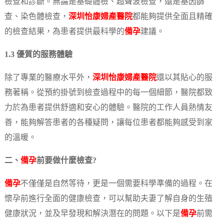
檢查和診斷。無論是基礎體檢、超聲波檢查，還是基因篩
查、染色體檢查，
深圳怡康婦產醫院
都能夠提供全面且精確
的檢查結果，為患者提供最科學的
備孕
建議。
1.3 優質的服務體驗
除了專業的醫療水平外，
深圳怡康婦產醫院
還以其貼心的服
務著稱。從預約掛號到檢查過程中的每一個細節，醫院都致
力於為患者提供舒適和安心的體驗。醫院的工作人員熱情友
善，能夠解答患者的各種疑問，讓每位患者都能夠感受到家
的溫暖。
二、
備孕
前要做什麼檢查?
備孕
不僅僅是自然等待，更是一個需要科學準備的過程。在
懷孕前進行全面的健康檢查，可以幫助夫妻了解自身的生殖
健康狀況，並及早發現和解決潛在的問題。以下是
備孕
前需