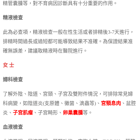
精管囊腫等，對不育病因診斷具有十分重要的作用。
精液檢查
此為必查項，精液檢查一般在性生活或者排精後3-7天進行，
排精時間過長或過短都可能導致結果不准確。為保證結果准
確無誤差，建議取精液時在醫院進行。
女 士
婦科檢查
了解外陰、陰道、宮頸、子宮及雙附件情況，可排除常見婦
科病變，如陰道炎(支原體、黴菌、滴蟲等)、
宮頸息肉
、盆腔
炎、
子宮肌瘤
、子宮畸形、
卵巢囊腫
等。
血液檢查