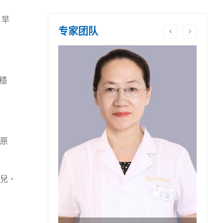
、早
专家团队
穩
原
兒、