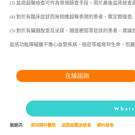
(3) 盆底超聲檢查可作為常規篩查手段，用於產後盆底檢查
(4) 對於有臨床症狀而無相應超聲表現的患者，需定期復查;
(5) 對於有臟器脫垂及泌尿、腸道梗阻等症狀的患者，建
盆底功能障礙雖不像心血管疾病、癌症等威脅到生命，但嚴
在線諮詢
What
關鍵詞:
深圳婦科醫院
盆腔超聲波檢查
婦科檢查