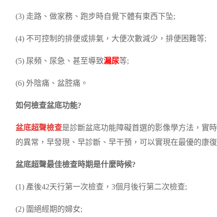
(3) 走路、做家務、跑步時自覺下體有東西下坠;
(4) 不可控制的排便或排氣，大便次數減少，排便困難等;
(5) 尿頻、尿急、甚至導致
漏尿
等;
(6) 外陰痛、盆腔痛。
如何檢查盆底功能?
盆底超聲檢查
是診斷盆底功能障礙首選的影像學方法，實時
的異常，早發現、早診斷、早干預，可以實現在最優的康復
盆底超聲最佳檢查時期是什麼時候?
(1) 產後42天行第一次檢查，3個月後行第二次檢查;
(2) 圍絕經期的婦女;