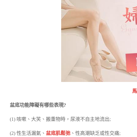
馬
盆底功能障礙有哪些表現?
(1) 咳嗽、大笑、搬重物時，尿液不自主地流出;
(2) 性生活漏氣、
盆底肌鬆弛
、性高潮缺乏或性交痛;