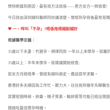
想快啲揾到原因，最有效方法就係——男方女方一齊檢查!
今日就由深圳婦科醫師同你講清楚，懷唔到孕背後最常見嘅
💗 一、咩叫「不孕」?唔係拖得越耐越好
根據醫學定義：
35歲以下夫妻：冇避孕、規律同房 一年以上未懷孕，就屬於
35歲以上：半年未懷孕，就建議開始檢查;
若女方月經唔準、曾經有婦科病史，應該提早求醫。
香港好多夫婦因為工作忙、壓力大，往往拖到幾年先睇醫生
其實呢個時候，卵巢、精子質素、輸卵管等可能已經出現退
錯過咗最佳懷孕時機。