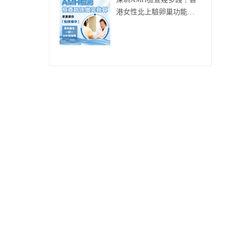
深圳AMH檢查幾多錢？香
港女性北上驗卵巢功能流
程同注意事項