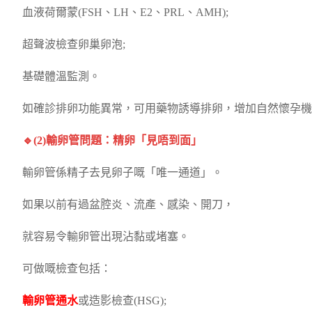
血液荷爾蒙(FSH、LH、E2、PRL、AMH);
超聲波檢查卵巢卵泡;
基礎體溫監測。
如確診排卵功能異常，可用藥物誘導排卵，增加自然懷孕機
🔹(2)輸卵管問題：精卵「見唔到面」
輸卵管係精子去見卵子嘅「唯一通道」。
如果以前有過盆腔炎、流產、感染、開刀，
就容易令輸卵管出現沾黏或堵塞。
可做嘅檢查包括：
輸卵管通水
或造影檢查(HSG);