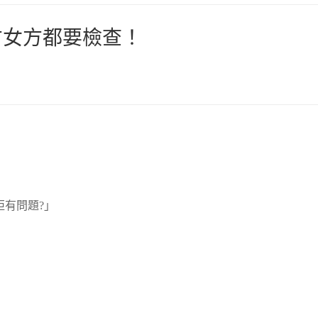
方女方都要檢查！
佢有問題?」