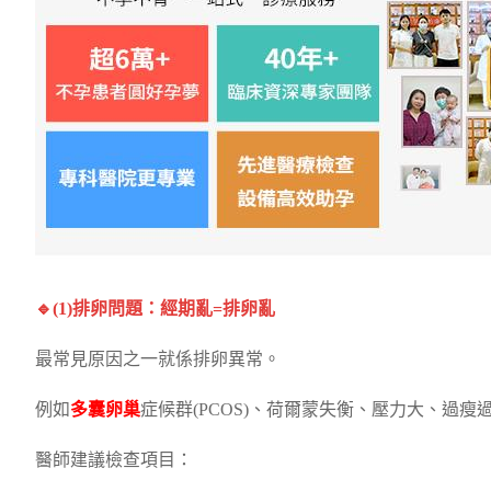
🔹(1)排卵問題：經期亂=排卵亂
最常見原因之一就係排卵異常。
例如
多囊卵巢
症候群(PCOS)、荷爾蒙失衡、壓力大、過
醫師建議檢查項目：