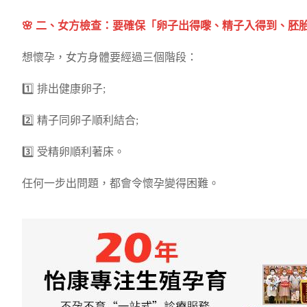
🌸 二、女方檢查：要確保「卵子出得嚟、精子入得到、胚
想懷孕，女方身體要經過三個階段：
1️⃣ 排出健康卵子;
2️⃣ 精子同卵子順利結合;
3️⃣ 受精卵順利著床。
任何一步出問題，都會令懷孕變得困難。