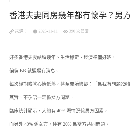
香港夫妻同房幾年都冇懷孕？男
來源：
2025-11-11
390 次閱讀
好多香港夫妻結婚幾年、生活穩定、經濟準備好晒，
偏偏 BB 就遲遲冇消息。
每次經期嚟就心情低落，甚至開始懷疑：「係我有問題?定
其實，不孕唔一定係女方問題，
臨床統計顯示，大約有 40% 嘅情況係男方因素，
而另外 40% 係女方，仲有 20% 係雙方共同問題。