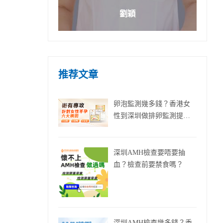
劉穎
推荐文章
卵泡監測幾多錢？香港女
性到深圳做排卵監測提高
中獎機會
深圳AMH檢查要唔要抽
血？檢查前要禁食嗎？