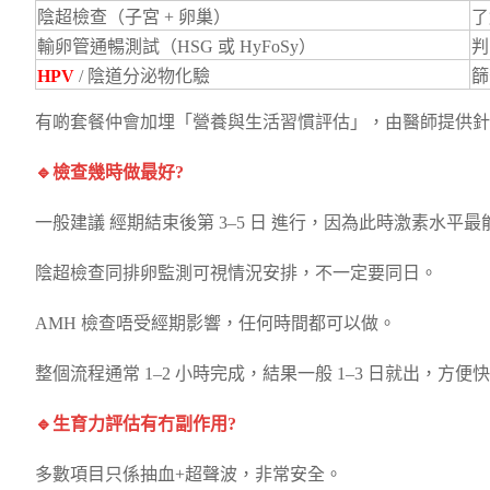
陰超檢查（子宮 + 卵巢）
了
輸卵管通暢測試（HSG 或 HyFoSy）
判
HPV
/ 陰道分泌物化驗
篩
有啲套餐仲會加埋「營養與生活習慣評估」，由醫師提供針
🔹檢查幾時做最好?
一般建議 經期結束後第 3–5 日 進行，因為此時激素水平
陰超檢查同排卵監測可視情況安排，不一定要同日。
AMH 檢查唔受經期影響，任何時間都可以做。
整個流程通常 1–2 小時完成，結果一般 1–3 日就出，方便
🔹生育力評估有冇副作用?
多數項目只係抽血+超聲波，非常安全。