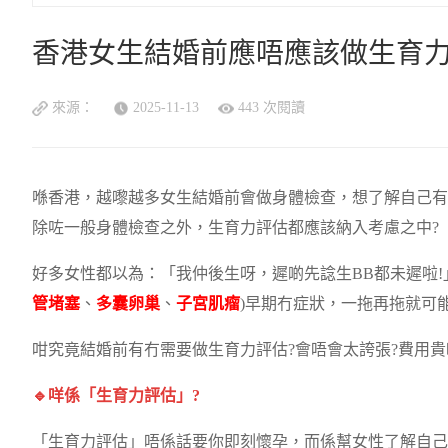
香港女生結婚前應唔應該做生育
來源：
2025-11-13
443 次閱讀
喺香港，越嚟越多女生結婚前會做身體檢查，想了解自己有
除咗一般身體檢查之外，生育力評估都應該納入考慮之中?
好多女性都以為：「我仲後生呀，遲啲先諗生BB都未遲啦
管堵塞
、
多囊卵巢
、
子宮肌瘤
)早期冇症狀，一拖再拖就可
咁究竟結婚前有冇需要做生育力評估?會唔會太誇張?費用貴
🔹咩係「生育力評估」?
「生育力評估」唔係話要你即刻懷孕，而係幫女性了解自己