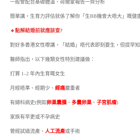
一般會配合基礎體溫、荷爾蒙報告一齊分析
簡單講，生育力評估就係了解你「生BB機會大唔大」嘅健
🔹點解結婚前就應該查?
對好多香港女性嚟講，「結婚」唔代表即刻要生，但提早知
醫師指出，以下幾類女性特別建議做：
打算 1–2 年內生育嘅女生
月經唔準、經期少、
經痛
嚴重者
有婦科病史(例如
卵巢囊腫
、
多囊卵巢
、
子宮肌瘤
)
家族有早更或不孕病史
曾經試過流產、
人工流產
或手術