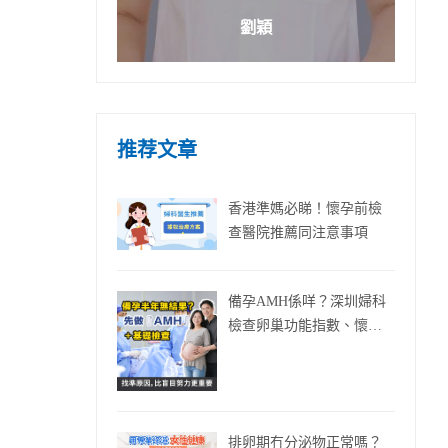
劉穎
推荐文章
香港準媽必睇！懷孕前檢
查醫院推薦同注意事項
備孕AMH係咩？深圳婦科
檢查卵巢功能指數、懷孕
機會同費用一文講清
排卵期冇分泌物正常嗎？