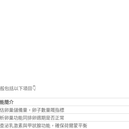
般包括以下項目👇
能簡介
估卵巢儲備量，卵子數量嘅指標
析卵巢功能同排卵週期是否正常
查泌乳激素與甲狀腺功能，確保荷爾蒙平衡