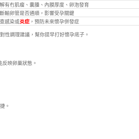
解有冇肌瘤、囊腫、內膜厚度、卵泡發育
斷輸卵管是否通順，影響受孕關鍵
查感染或
炎症
，預防未來懷孕併發症
對性調理建議，幫你提早打好懷孕底子。
最能反映卵巢狀態。
快捷。