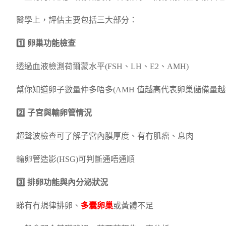
醫學上，評估主要包括三大部分：
1️⃣ 卵巢功能檢查
透過血液檢測荷爾蒙水平(FSH、LH、E2、AMH)
幫你知道卵子數量仲多唔多(AMH 值越高代表卵巢儲備量越
2️⃣ 子宮與輸卵管情況
超聲波檢查可了解子宮內膜厚度、有冇肌瘤、息肉
輸卵管造影(HSG)可判斷通唔通順
3️⃣ 排卵功能與內分泌狀況
睇有冇規律排卵、
多囊卵巢
或黃體不足