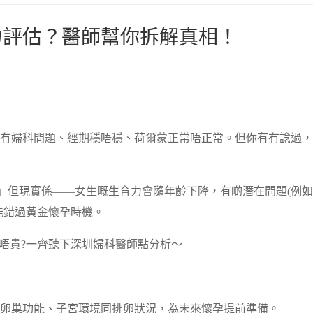
力評估？醫師幫你拆解真相！
冇婦科問題、經期穩唔穩、荷爾蒙正常唔正常。但你有冇諗過，
!」但現實係——女生嘅生育力會隨年齡下降，有啲潛在問題(例如
能錯過黃金懷孕時機。
唔貴?一齊聽下深圳婦科醫師點分析～
卵巢功能、子宮環境同排卵狀況，為未來懷孕提前準備。