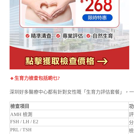
🔹生育力檢查包括啲乜?
深圳好多醫療中心都有針對女性嘅「生育力評估套餐」，一
檢查項目
功
AMH 檢測
評
FSH / LH / E2
分
PRL / TSH
檢