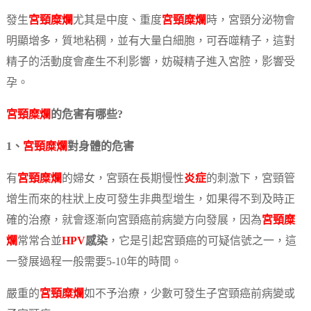
發生
宮頸糜爛
尤其是中度、重度
宮頸糜爛
時，宮頸分泌物會
明顯增多，質地粘稠，並有大量白細胞，可吞噬精子，這對
精子的活動度會產生不利影響，妨礙精子進入宮腔，影響受
孕。
宮頸糜爛
的危害有哪些?
1、
宮頸糜爛
對身體的危害
有
宮頸糜爛
的婦女，宮頸在長期慢性
炎症
的刺激下，宮頸管
增生而來的柱狀上皮可發生非典型增生，如果得不到及時正
確的治療，就會逐漸向宮頸癌前病變方向發展，因為
宮頸糜
爛
常常合並
HPV
感染
，它是引起宮頸癌的可疑信號之一，這
一發展過程一般需要5-10年的時間。
嚴重的
宮頸糜爛
如不予治療，少數可發生子宮頸癌前病變或