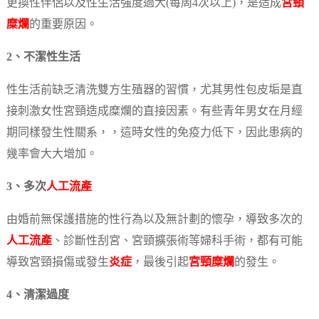
更換性伴侶以及性生活強度過大(每周4次以上)，是造成
宮頸
糜爛
的重要原因。
2、不潔性生活
性生活前缺乏清洗雙方生殖器的習慣，尤其男性包皮垢是直
接刺激女性宮頸造成糜爛的直接因素。有些青年男女在月經
期同樣發生性關系，，這時女性的免疫力低下，因此患病的
幾率會大大增加。
3、多次
人工流產
由婚前無保護措施的性行為以及無計劃的懷孕，導致多次的
人工流產
、診斷性刮宮、宮頸擴張術等婦科手術，都有可能
導致宮頸損傷或發生
炎症
，最後引起
宮頸糜爛
的發生。
4、清潔過度