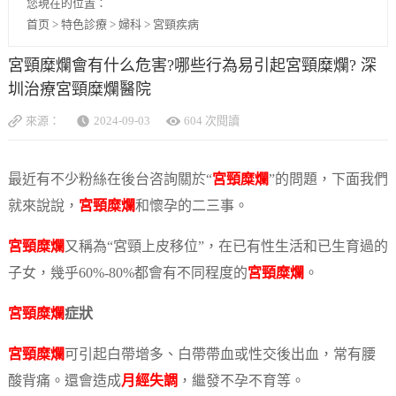
您現在的位置：
首页
>
特色診療
>
婦科
>
宮頸疾病
宮頸糜爛會有什么危害?哪些行為易引起宮頸糜爛? 深
圳治療宮頸糜爛醫院
來源：
2024-09-03
604 次閱讀
最近有不少粉絲在後台咨詢關於“
宮頸糜爛
”的問題，下面我們
就來說說，
宮頸糜爛
和懷孕的二三事。
宮頸糜爛
又稱為“宮頸上皮移位”，在已有性生活和已生育過的
子女，幾乎60%-80%都會有不同程度的
宮頸糜爛
。
宮頸糜爛
症狀
宮頸糜爛
可引起白帶增多、白帶帶血或性交後出血，常有腰
酸背痛。還會造成
月經失調
，繼發不孕不育等。