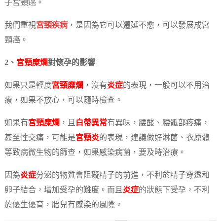
子宮頸癌。
我們重視
宮頸疾病
，是因為它可以遷延不愈，可以發展成宮
頸癌。
2、
宮頸糜爛
對懷孕的影響
如果只是輕度
宮頸糜爛
，沒有
炎症
的表現，一般可以不用治
療，如果不放心，可以隨時檢查。
如果有
宮頸糜爛
，且
白帶異常
有異味，腰酸、腰骶部疼痛，
甚至性交痛，可能是
宮頸炎
的表現，建議做好淋菌、衣原體
等致病微生物的篩查，如果感染病菌，要及時治療。
因為
炎症
分泌的物質會阻礙精子的前進，不利於精子穿透和
卵子結合，增加受孕的難度。而且
炎症
的狀態下受孕，不利
於優生優育，胎兒有感染的風險。