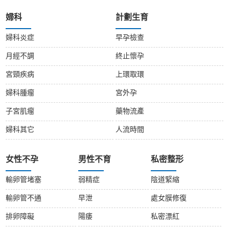
婦科
計劃生育
婦科炎症
早孕檢查
月經不調
終止懷孕
宮頸疾病
上環取環
婦科腫瘤
宮外孕
子宮肌瘤
藥物流產
婦科其它
人流時間
女性不孕
男性不育
私密整形
輸卵管堵塞
弱精症
陰道緊縮
輸卵管不通
早泄
處女膜修復
排卵障礙
陽痿
私密漂紅