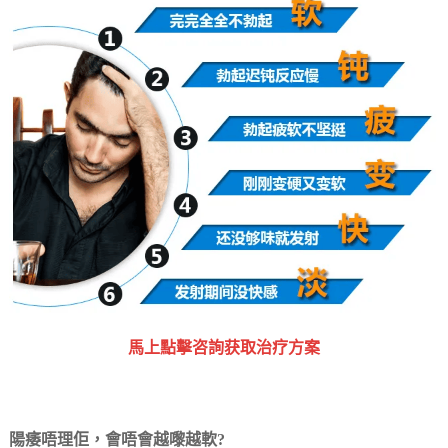
馬上點擊咨詢获取治疗方案
陽痿唔理佢，會唔會越嚟越軟?