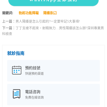
關鍵詞:
勃起功能障礙
陽痿原因
上一篇：
男人陽痿是怎么引起的?一定要牢記5大事項!
下一篇：
丁丁支棱不起來，射精無力…男性陽痿該怎么辦?深圳專業男
科檢查
就診指南
預約挂號
快速預約渠道
電話咨詢
免費在線咨詢