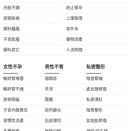
月經不調
終止懷孕
宮頸疾病
上環取環
婦科腫瘤
宮外孕
子宮肌瘤
藥物流產
婦科其它
人流時間
女性不孕
男性不育
私密整形
輸卵管堵塞
弱精症
陰道緊縮
輸卵管不通
早泄
處女膜修復
排卵障礙
陽痿
私密漂紅
子宮內膜異位
前列腺炎
陰唇整形
習慣性流產
包皮環切
盆底肌修復