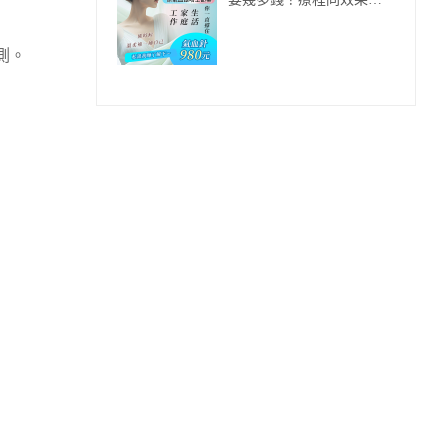
要幾多錢？療程同效果介
紹
測。