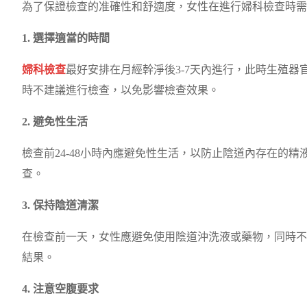
為了保證檢查的准確性和舒適度，女性在進行婦科檢查時需
1. 選擇適當的時間
婦科檢查
最好安排在月經幹淨後3-7天內進行，此時生殖
時不建議進行檢查，以免影響檢查效果。
2. 避免性生活
檢查前24-48小時內應避免性生活，以防止陰道內存在的
查。
3. 保持陰道清潔
在檢查前一天，女性應避免使用陰道沖洗液或藥物，同時不
結果。
4. 注意空腹要求