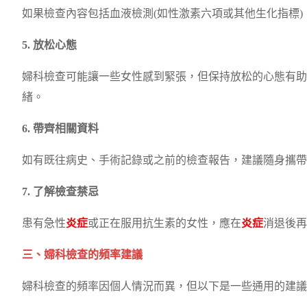
如果檢查內容包括血液檢測(如性激素六項或其他生化指標
5. 放松心態
婦科檢查可能讓一些女性感到緊張，但保持放松的心態有助
緒。
6. 帶齊相關資料
如有既往病史、手術記錄或之前的檢查報告，建議隨身攜帶
7. 了解檢查禁忌
患有急性
炎症
或正在服用抗生素的女性，應在
炎症
消退後再
三、婦科檢查的頻率建議
婦科檢查的頻率因個人情況而異，但以下是一些通用的建議