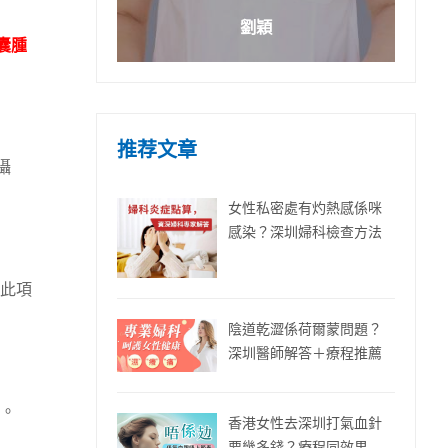
劉穎
囊腫
推荐文章
攝
女性私密處有灼熱感係咪
感染？深圳婦科檢查方法
此項
陰道乾澀係荷爾蒙問題？
深圳醫師解答＋療程推薦
。
香港女性去深圳打氣血針