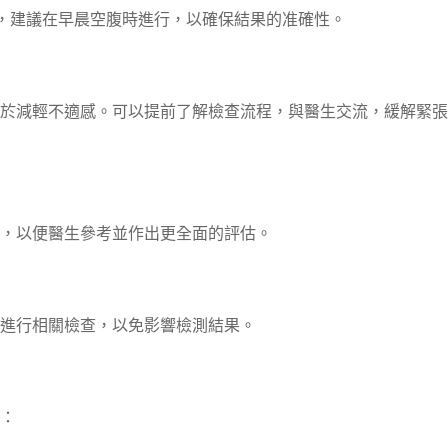
)，建議在早晨空腹時進行，以確保結果的准確性。
於減輕不適感。可以提前了解檢查流程，與醫生交流，緩解緊張
，以便醫生參考並作出更全面的評估。
進行相關檢查，以免影響檢測結果。
：