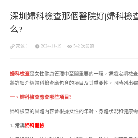
深圳婦科檢查那個醫院好|婦科檢
么?
來源：
2024-11-19
542 次閱讀
婦科檢查
是女性健康管理中至關重要的一環，通過定期檢查
將詳細介紹婦科檢查應包含的項目及其重要性，同時列出婦
一、婦科檢查應查哪些項目?
婦科檢查的具體內容會根據女性的年齡、身體狀況和健康需
1. 常規
婦科體檢