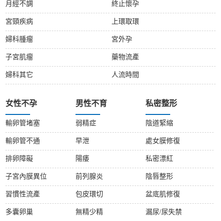
月經不調
終止懷孕
宮頸疾病
上環取環
婦科腫瘤
宮外孕
子宮肌瘤
藥物流產
婦科其它
人流時間
女性不孕
男性不育
私密整形
輸卵管堵塞
弱精症
陰道緊縮
輸卵管不通
早泄
處女膜修復
排卵障礙
陽痿
私密漂紅
子宮內膜異位
前列腺炎
陰唇整形
習慣性流產
包皮環切
盆底肌修復
多囊卵巢
無精少精
漏尿/尿失禁