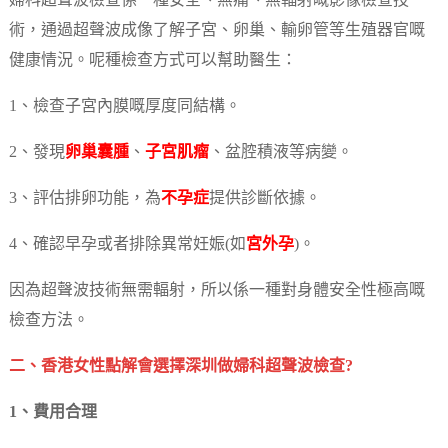
婦科超聲波檢查係一種安全、無痛、無輻射嘅影像檢查技
術，通過超聲波成像了解子宮、卵巢、輸卵管等生殖器官嘅
健康情況。呢種檢查方式可以幫助醫生：
1、檢查子宮內膜嘅厚度同結構。
2、發現
卵巢囊腫
、
子宮肌瘤
、盆腔積液等病變。
3、評估排卵功能，為
不孕症
提供診斷依據。
4、確認早孕或者排除異常妊娠(如
宮外孕
)。
因為超聲波技術無需輻射，所以係一種對身體安全性極高嘅
檢查方法。
二、香港女性點解會選擇深圳做婦科超聲波檢查?
1、費用合理