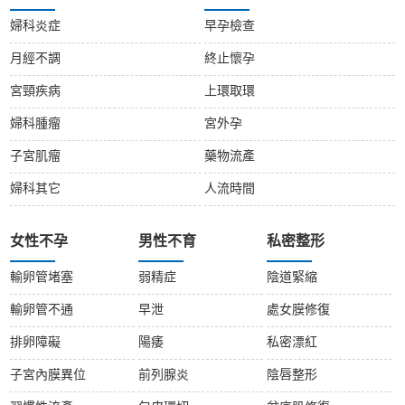
婦科炎症
早孕檢查
月經不調
終止懷孕
宮頸疾病
上環取環
婦科腫瘤
宮外孕
子宮肌瘤
藥物流產
婦科其它
人流時間
女性不孕
男性不育
私密整形
輸卵管堵塞
弱精症
陰道緊縮
輸卵管不通
早泄
處女膜修復
排卵障礙
陽痿
私密漂紅
子宮內膜異位
前列腺炎
陰唇整形