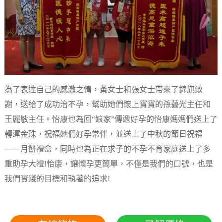
為了表達自己的感激之情，黃女士和張女士帶來了錦旗致
謝，送給了成功治不孕，幫助她們懷上寶寶的孫藝光主任和
王麗敏主任。怡康也為回“娘家”傳遞好孕的怡康媽媽們送上了
轉運金珠，祝福她們好孕常伴，並送上了中秋的節日祝福
——月餅禮盒，同時也為正在求子的不孕不育家庭送上了多
重助孕大禮!怡康，讓懷孕更簡單，不僅是我們的口號，也是
我們實踐的目標和執著的追求!