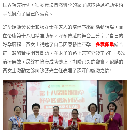
世界領先行列，很多無法自然懷孕的家庭選擇通過輔助生殖
手段擁有了自己的寶寶。
好孕媽媽黃女士和張女士在家人的陪伴下來到活動現場，並
在怡康第十八屆精准助孕，好孕傳遞的舞台上分享了自己的
好孕曆程，黃女士講述了自己因原發性不孕—
多囊卵巢
綜合
征、輸卵管梗阻等問題，在求子的路上苦苦奔波了5年，多次
治療無效，最終在怡康成功懷上了期盼已久的寶寶，靦腆的
黃女士激動之餘向孫藝光主任表達了深深的感激之情!