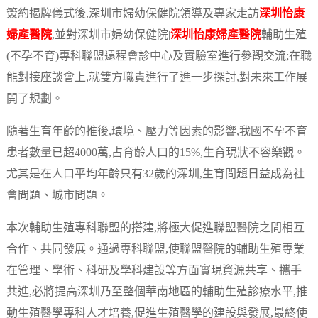
簽約揭牌儀式後,深圳市婦幼保健院領導及專家走訪
深圳怡康
婦產醫院
,並對深圳市婦幼保健院|
深圳怡康婦產醫院
輔助生殖
(不孕不育)專科聯盟遠程會診中心及實驗室進行參觀交流;在職
能對接座談會上,就雙方職責進行了進一步探討,對未來工作展
開了規劃。
隨著生育年齡的推後,環境、壓力等因素的影響,我國不孕不育
患者數量已超4000萬,占育齡人口的15%,生育現狀不容樂觀。
尤其是在人口平均年齡只有32歲的深圳,生育問題日益成為社
會問題、城市問題。
本次輔助生殖專科聯盟的搭建,將極大促進聯盟醫院之間相互
合作、共同發展。通過專科聯盟,使聯盟醫院的輔助生殖專業
在管理、學術、科研及學科建設等方面實現資源共享、攜手
共進,必將提高深圳乃至整個華南地區的輔助生殖診療水平,推
動生殖醫學專科人才培養,促進生殖醫學的建設與發展,最終使