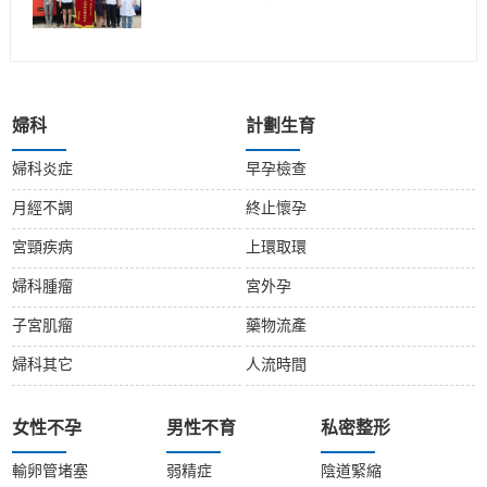
婦科
計劃生育
婦科炎症
早孕檢查
月經不調
終止懷孕
宮頸疾病
上環取環
婦科腫瘤
宮外孕
子宮肌瘤
藥物流產
婦科其它
人流時間
女性不孕
男性不育
私密整形
輸卵管堵塞
弱精症
陰道緊縮