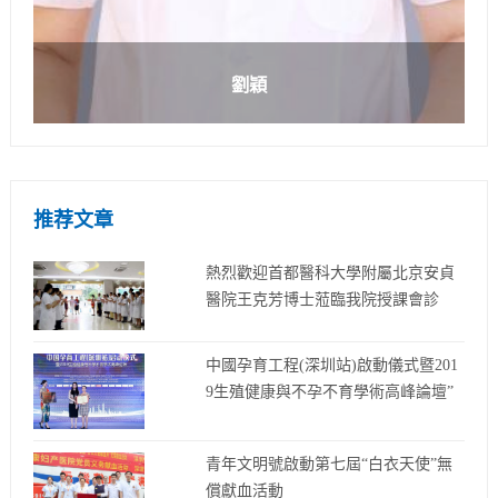
劉穎
推荐文章
熱烈歡迎首都醫科大學附屬北京安貞
醫院王克芳博士蒞臨我院授課會診
中國孕育工程(深圳站)啟動儀式暨201
9生殖健康與不孕不育學術高峰論壇”
青年文明號啟動第七屆“白衣天使”無
償獻血活動