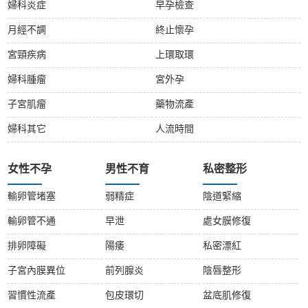
婦科炎症
早孕檢查
月經不調
終止懷孕
宮頸疾病
上環取環
婦科腫瘤
宮外孕
子宮肌瘤
藥物流產
婦科其它
人流時間
女性不孕
男性不育
私密整形
輸卵管堵塞
弱精症
陰道緊縮
輸卵管不通
早泄
處女膜修復
排卵障礙
陽痿
私密漂紅
子宮內膜異位
前列腺炎
陰唇整形
習慣性流產
包皮環切
盆底肌修復