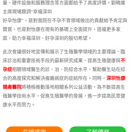
量、硬件設施和服務理念等方面都給予了高度評價。劉曉連
主席現場題詞“幸福深圳
好孕怡康”，是對我院在不孕不育領域做出的貢獻給予肯定與
贊賞，也是對怡康在現有的基礎上全面提升，造福更多家
庭，助力幸福深圳、好孕深圳的殷切希望。
此次會議很好地宣傳和展示了生殖醫學領域的主要理論、臨
床診治和重要技術手段的最新研究成果，提高生殖健康與
不
孕症
相關領域醫生的診、治、防綜合水平，幫助醫生站在綜
合的高度探究和解決複雜病症的症結所在。同時，
深圳怡康
婦產醫院
將積極推動落地相關系列公益活動，為不斷提高生
殖醫學技術水平，促進生殖醫學的發展，進一步提高民眾健
康水平而努力。