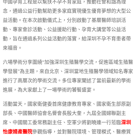
中國孕育工程是以幫扶不孕不育家庭，推動社會和諧為理
念，通過公益行動幫助更多家庭實現優生優育夢想的大型公
益活動。在本次啟動儀式上，分別啟動了基層醫師培訓活
動、專家會診活動、公益援助行動、孕育大講堂等公益活
動，旨在通過系列公益活動的落實，給深圳不孕不育患者帶
來福音。
六場學術分享圍繞“加強深圳生殖醫學交流，促進區域生殖醫
學發展”為主題，來自北京、深圳當地生殖醫學領域知名專家
進行了高層次的學術交流。多位專家闡述了當前最新的學術
進展，為大家獻上了一場學術的饕餮盛宴。
活動當天，國家衛健委首席健康教育專家、國家衛生部原副
部長、中國醫師協會名譽會長殷大奎，九屆全國婦聯副主
席、中國關工委常務副主任、空軍少將劉曉連一行蒞臨
深圳
怡康婦產醫院
參觀指導，並對醫院環境、管理模式、醫療質