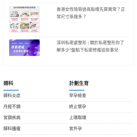
香港女性陰唇過長點樣先算異常？正
常尺寸係幾多？
深圳私密處整形 | 關於私密整形你了
解多少?盤點下私密修複這些事兒
婦科
計劃生育
婦科炎症
早孕檢查
月經不調
終止懷孕
宮頸疾病
上環取環
婦科腫瘤
宮外孕