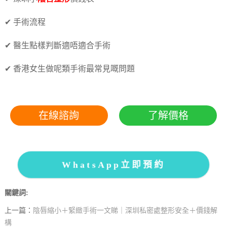
✔ 手術流程
✔ 醫生點樣判斷適唔適合手術
✔ 香港女生做呢類手術最常見嘅問題
在線諮詢
了解價格
WhatsApp立即預約
關鍵詞:
上一篇：
陰唇縮小＋緊緻手術一文睇｜深圳私密處整形安全＋價錢解
構