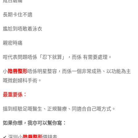
成日磨痛
長期卡住不適
尷尬到唔敢着泳衣
親密時痛
咁代表問題唔係「忍下就算」，而係 有需要處理。
小
陰唇整形
唔係明星整容，而係一個非常成熟、以功能為主
嘅微創婦科手術。
最重要係：
搵到經驗足嘅醫生、正規醫療、同適合自己嘅方式。
如果你想，我亦可以幫你寫：
✔ 深圳小
陰唇整形
價錢表