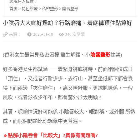
您現在的位置：
首页
>
特色診療
>
私密整形
>
陰唇整形
小陰唇大大哋好尷尬？行路磨痛、着底褲頂住點算好
來源：
2025-11-18
346 次閱讀
(香港女生最常見私密困擾|醫生解釋、小
陰唇整形
建議)
好多香港女生都試過——着緊身褲底褲時，前面嗰個位成日
「頂住」，又或者行耐少少、去行山、甚至坐低郁下都會覺
得下面兩邊「夾住磨住」，痛又唔舒服。更尷尬嘅係，一俾
風吹，或者泳衣少布布，都會驚外形太明顯。
其實，呢啲情況好可能係 小陰唇較大、唔對稱、或外翻 所造
成，而呢個問題比你想像中更普遍。
🔹點解小陰唇會「比較大」?真係有問題嗎?