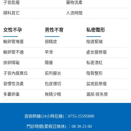
子宮肌瘤
藥物流產
婦科其它
人流時間
女性不孕
男性不育
私密整形
輸卵管堵塞
弱精症
陰道緊縮
輸卵管不通
早泄
處女膜修復
排卵障礙
陽痿
私密漂紅
子宮內膜異位
前列腺炎
陰唇整形
習慣性流產
包皮環切
盆底肌修復
多囊卵巢
無精少精
漏尿/尿失禁
咨詢熱線(24小時在線)：0755-25595888
門診時間(節假日無休) ：08:30-21:00