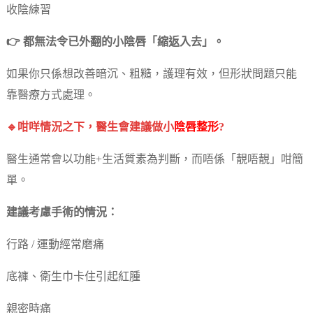
收陰練習
👉 都無法令已外翻的小陰唇「縮返入去」。
如果你只係想改善暗沉、粗糙，護理有效，但形狀問題只能
靠醫療方式處理。
🔹咁咩情況之下，醫生會建議做小
陰唇整形
?
醫生通常會以功能+生活質素為判斷，而唔係「靚唔靚」咁簡
單。
建議考慮手術的情況：
行路 / 運動經常磨痛
底褲、衛生巾卡住引起紅腫
親密時痛