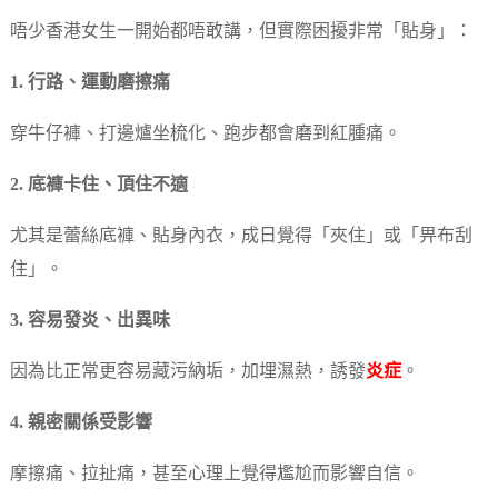
唔少香港女生一開始都唔敢講，但實際困擾非常「貼身」：
1. 行路、運動磨擦痛
穿牛仔褲、打邊爐坐梳化、跑步都會磨到紅腫痛。
2. 底褲卡住、頂住不適
尤其是蕾絲底褲、貼身內衣，成日覺得「夾住」或「畀布刮
住」。
3. 容易發炎、出異味
因為比正常更容易藏污納垢，加埋濕熱，誘發
炎症
。
4. 親密關係受影響
摩擦痛、拉扯痛，甚至心理上覺得尷尬而影響自信。