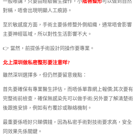
一般嚟講，只要由經驗醫生操作，小
陰唇整形
可以做到自然
對稱，唔會出現明顯人工痕跡。
至於敏感度方面，手術主要係修整外側組織，通常唔會影響
主要神經區域，所以對性生活影響不大。
👉 當然，前提係手術設計同操作要專業。
北上深圳做
私密整形
要注意咩?
雖然深圳選擇多，但仍然要留意幾點：
首先要確保有專業醫生評估，而唔係單靠網上報價;其次要有
完整術前檢查，確保無感染先可以做手術;另外要了解清楚術
後跟進安排，例如有冇覆診或聯絡機制。
最重要係唔好只睇價錢，因為私密手術對技術要求高，安全
同效果先係關鍵。