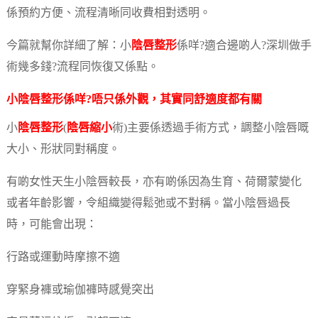
係預約方便、流程清晰同收費相對透明。
今篇就幫你詳細了解：小
陰唇整形
係咩?適合邊啲人?深圳做手
術幾多錢?流程同恢復又係點。
小
陰唇整形
係咩?唔只係外觀，其實同舒適度都有關
小
陰唇整形
(
陰唇縮小
術)主要係透過手術方式，調整小陰唇嘅
大小、形狀同對稱度。
有啲女性天生小陰唇較長，亦有啲係因為生育、荷爾蒙變化
或者年齡影響，令組織變得鬆弛或不對稱。當小陰唇過長
時，可能會出現：
行路或運動時摩擦不適
穿緊身褲或瑜伽褲時感覺突出