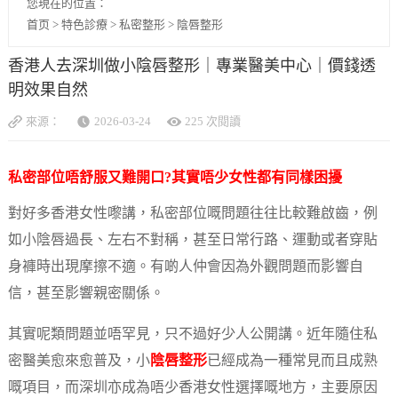
您現在的位置：
首页
>
特色診療
>
私密整形
>
陰唇整形
香港人去深圳做小陰唇整形｜專業醫美中心｜價錢透
明效果自然
來源：
2026-03-24
225 次閱讀
私密部位唔舒服又難開口?其實唔少女性都有同樣困擾
對好多香港女性嚟講，私密部位嘅問題往往比較難啟齒，例
如小陰唇過長、左右不對稱，甚至日常行路、運動或者穿貼
身褲時出現摩擦不適。有啲人仲會因為外觀問題而影響自
信，甚至影響親密關係。
其實呢類問題並唔罕見，只不過好少人公開講。近年隨住私
密醫美愈來愈普及，小
陰唇整形
已經成為一種常見而且成熟
嘅項目，而深圳亦成為唔少香港女性選擇嘅地方，主要原因