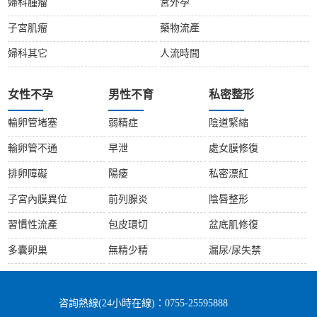
婦科腫瘤
宮外孕
子宮肌瘤
藥物流產
婦科其它
人流時間
女性不孕
男性不育
私密整形
輸卵管堵塞
弱精症
陰道緊縮
輸卵管不通
早泄
處女膜修復
排卵障礙
陽痿
私密漂紅
子宮內膜異位
前列腺炎
陰唇整形
習慣性流產
包皮環切
盆底肌修復
多囊卵巢
無精少精
漏尿/尿失禁
咨詢熱線(24小時在線)：0755-25595888