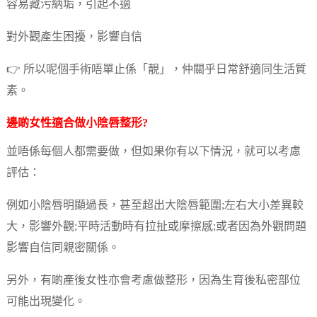
容易藏污納垢，引起不適
對外觀產生困擾，影響自信
👉 所以呢個手術唔單止係「靚」，仲關乎日常舒適同生活質
素。
邊啲女性適合做小
陰唇整形
?
並唔係每個人都需要做，但如果你有以下情況，就可以考慮
評估：
例如小陰唇明顯過長，甚至超出大陰唇範圍;左右大小差異較
大，影響外觀;平時活動時有拉扯或摩擦感;或者因為外觀問題
影響自信同親密關係。
另外，有啲產後女性亦會考慮做整形，因為生育後私密部位
可能出現變化。