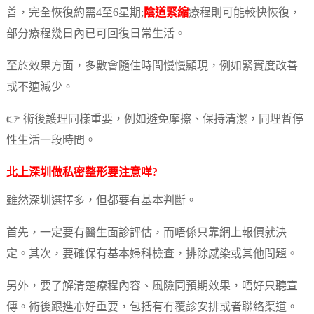
善，完全恢復約需4至6星期;
陰道緊縮
療程則可能較快恢復，
部分療程幾日內已可回復日常生活。
至於效果方面，多數會隨住時間慢慢顯現，例如緊實度改善
或不適減少。
👉 術後護理同樣重要，例如避免摩擦、保持清潔，同埋暫停
性生活一段時間。
北上深圳做
私密整形
要注意咩?
雖然深圳選擇多，但都要有基本判斷。
首先，一定要有醫生面診評估，而唔係只靠網上報價就決
定。其次，要確保有基本婦科檢查，排除感染或其他問題。
另外，要了解清楚療程內容、風險同預期效果，唔好只聽宣
傳。術後跟進亦好重要，包括有冇覆診安排或者聯絡渠道。