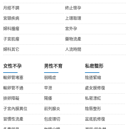
月經不調
終止懷孕
宮頸疾病
上環取環
婦科腫瘤
宮外孕
子宮肌瘤
藥物流產
婦科其它
人流時間
女性不孕
男性不育
私密整形
輸卵管堵塞
弱精症
陰道緊縮
輸卵管不通
早泄
處女膜修復
排卵障礙
陽痿
私密漂紅
子宮內膜異位
前列腺炎
陰唇整形
習慣性流產
包皮環切
盆底肌修復