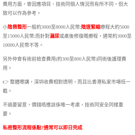
費用方面，會因應項目、技術同個人情況而有所不同，但大
致可以作為參考。
小
陰唇整形
一般約3000至8000人民幣;
陰道緊縮
療程大約5000
至15000人民幣;而針對
漏尿
或產後修復嘅療程，通常約3000至
10000人民幣不等。
另外仲會有術前檢查費用(約300至800人民幣)同術後護理費
用。
👉 整體嚟講，深圳收費相對透明，而且比香港私家市場低一
截。
不過要留意，價錢唔應該係唯一考慮，技術同安全同樣重
要。
私密整形
流程係點?通常可以即日完成