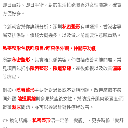
即日面診、即日手術，對於生活忙碌嘅香港女性嚟講，確實
方便好多。
今篇就會幫你詳細分析：深圳
私密整形
有咩選擇、香港客專
屬安排係點、價錢大概幾多，以及做之前需要注意嘅重點。
私密整形
包括咩項目?唔只係外觀，仲關乎功能
所謂
私密整形
，其實唔只係美容，仲包括改善功能問題。常
見項目包括小
陰唇整形
、
陰道緊縮
、產後修復以及改善
漏尿
等療程。
例如小
陰唇整形
主要針對過長或不對稱問題，改善摩擦不適
同外觀;
陰道緊縮
則多見於產後女性，幫助提升肌肉緊實度;而
輕微
漏尿
問題，亦可以透過針對性療程改善。
👉 換句話講，
私密整形
唔一定係「變靚」，更多時係「變舒