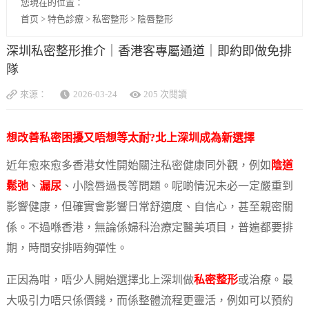
您現在的位置：
首页
>
特色診療
>
私密整形
>
陰唇整形
深圳私密整形推介｜香港客專屬通道｜即約即做免排
隊
來源：
2026-03-24
205 次閱讀
想改善私密困擾又唔想等太耐?北上深圳成為新選擇
近年愈來愈多香港女性開始關注私密健康同外觀，例如
陰道
鬆弛
、
漏尿
、小陰唇過長等問題。呢啲情況未必一定嚴重到
影響健康，但確實會影響日常舒適度、自信心，甚至親密關
係。不過喺香港，無論係婦科治療定醫美項目，普遍都要排
期，時間安排唔夠彈性。
正因為咁，唔少人開始選擇北上深圳做
私密整形
或治療。最
大吸引力唔只係價錢，而係整體流程更靈活，例如可以預約