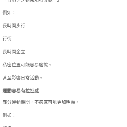
例如：
長時間步行
行街
長時間企立
私密位置可能容易磨擦。
甚至影響日常活動。
運動容易有拉扯感
部分運動期間，不適感可能更加明顯。
例如：