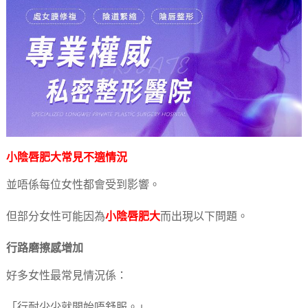
小陰唇肥大
常見不適情況
並唔係每位女性都會受到影響。
但部分女性可能因為
小陰唇肥大
而出現以下問題。
行路磨擦感增加
好多女性最常見情況係：
「行耐少少就開始唔舒服。」