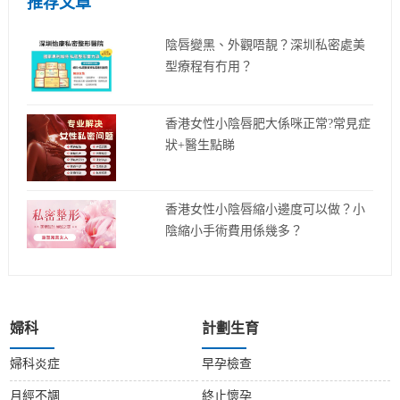
推荐文章
陰唇變黑、外觀唔靚？深圳私密處美
型療程有冇用？
香港女性小陰唇肥大係咪正常?常見症
狀+醫生點睇
香港女性小陰唇縮小邊度可以做？小
陰縮小手術費用係幾多？
婦科
計劃生育
婦科炎症
早孕檢查
月經不調
終止懷孕