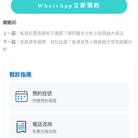
WhatsApp立即預約
關鍵詞:
上一篇：
私密位置長期有不適感？婦科醫生分析小陰唇過大情況
下一篇：
走路會有磨擦、有拉扯感？香港女性小陰唇過大常見困擾分
析
就診指南
預約挂號
快速預約渠道
電話咨詢
免費在線咨詢