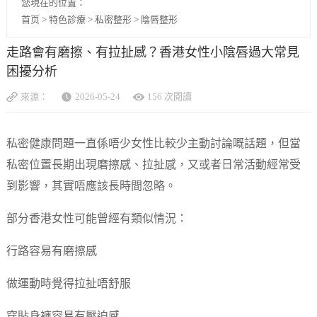
您現在的位置：
首页
>
特色診療
>
私密整形
>
陰唇整形
走路會有磨擦、有拉扯感？香港女性小陰唇過大常見
困擾分析
來源：
2026-05-24
156 次閱讀
私密健康問題一直係唔少女性比較少主動討論嘅話題，但當
私密位置長期出現磨擦感、拉扯感，又或者日常活動經常受
到影響，其實唔應該長時間忽略。
部分香港女性可能曾經有類似情況：
行路容易有磨擦感
做運動時覺得拉扯唔舒服
穿貼身褲容易有壓迫感