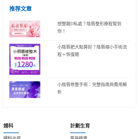
推荐文章
想整靚D私處？陰唇整形療程幫到
你！
小陰唇肥大點算好？陰唇縮小手術流
程＋恢復期
小陰唇修整手術：完整指南與費用解
析
婦科
計劃生育
婦科炎症
早孕檢查