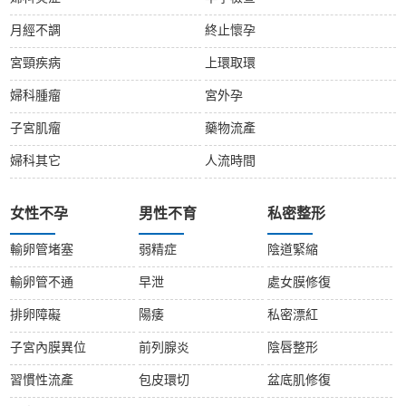
月經不調
終止懷孕
宮頸疾病
上環取環
婦科腫瘤
宮外孕
子宮肌瘤
藥物流產
婦科其它
人流時間
女性不孕
男性不育
私密整形
輸卵管堵塞
弱精症
陰道緊縮
輸卵管不通
早泄
處女膜修復
排卵障礙
陽痿
私密漂紅
子宮內膜異位
前列腺炎
陰唇整形
習慣性流產
包皮環切
盆底肌修復