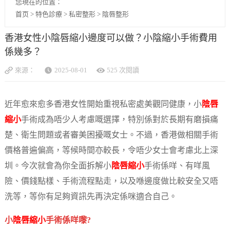
您現在的位置：
首页
>
特色診療
>
私密整形
>
陰唇整形
香港女性小陰唇縮小邊度可以做？小陰縮小手術費用
係幾多？
來源：
2025-08-01
525 次閱讀
近年愈來愈多香港女性開始重視私密處美觀同健康，小
陰唇
縮小
手術成為唔少人考慮嘅選擇，特別係對於長期有磨損痛
楚、衛生問題或者審美困擾嘅女士。不過，香港做相關手術
價格普遍偏高，等候時間亦較長，令唔少女士會考慮北上深
圳。今次就會為你全面拆解小
陰唇縮小
手術係咩、有咩風
險、價錢點樣、手術流程點走，以及喺邊度做比較安全又唔
洗等，等你有足夠資訊先再決定係咪適合自己。
小
陰唇縮小
手術係咩嚟?