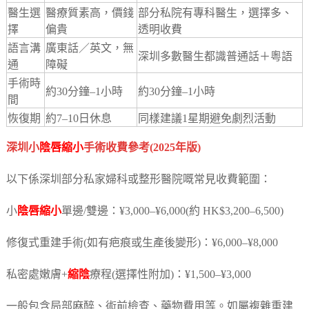
醫生選
醫療質素高，價錢
部分私院有專科醫生，選擇多、
擇
偏貴
透明收費
語言溝
廣東話／英文，無
深圳多數醫生都識普通話＋粵語
通
障礙
手術時
約30分鐘–1小時
約30分鐘–1小時
間
恢復期
約7–10日休息
同樣建議1星期避免劇烈活動
深圳小
陰唇縮小
手術收費參考(2025年版)
以下係深圳部分私家婦科或整形醫院嘅常見收費範圍：
小
陰唇縮小
單邊/雙邊：¥3,000–¥6,000(約 HK$3,200–6,500)
修復式重建手術(如有疤痕或生產後變形)：¥6,000–¥8,000
私密處嫩膚+
縮陰
療程(選擇性附加)：¥1,500–¥3,000
一般包含局部麻醉、術前檢查、藥物費用等。如屬複雜重建