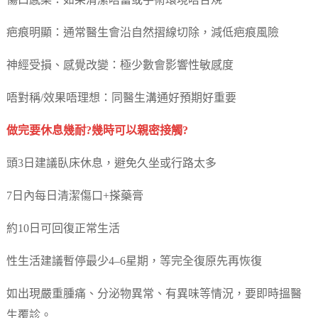
傷口感染：如果清潔唔當或手術環境唔合規
疤痕明顯：通常醫生會沿自然摺線切除，減低疤痕風險
神經受損、感覺改變：極少數會影響性敏感度
唔對稱/效果唔理想：同醫生溝通好預期好重要
做完要休息幾耐?幾時可以親密接觸?
頭3日建議臥床休息，避免久坐或行路太多
7日內每日清潔傷口+搽藥膏
約10日可回復正常生活
性生活建議暫停最少4–6星期，等完全復原先再恢復
如出現嚴重腫痛、分泌物異常、有異味等情況，要即時搵醫
生覆診。