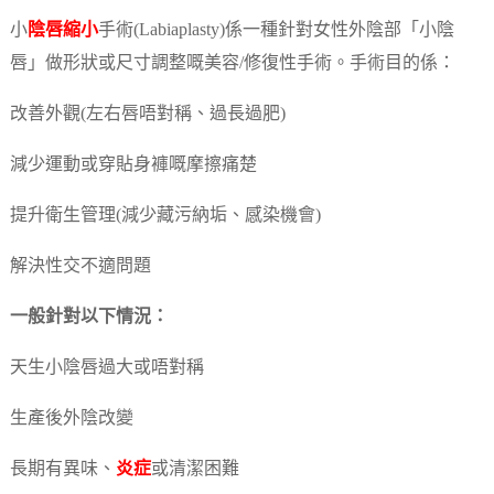
小
陰唇縮小
手術(Labiaplasty)係一種針對女性外陰部「小陰
唇」做形狀或尺寸調整嘅美容/修復性手術。手術目的係：
改善外觀(左右唇唔對稱、過長過肥)
減少運動或穿貼身褲嘅摩擦痛楚
提升衛生管理(減少藏污納垢、感染機會)
解決性交不適問題
一般針對以下情況：
天生小陰唇過大或唔對稱
生產後外陰改變
長期有異味、
炎症
或清潔困難