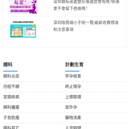
深圳做私密處整形後遺症會有嗎?術後
會不會留下疤痕嗎?
深圳陰唇縮小手術一覽|最新收費標准
和注意事項
婦科
計劃生育
婦科炎症
早孕檢查
月經不調
終止懷孕
宮頸疾病
上環取環
婦科腫瘤
宮外孕
子宮肌瘤
藥物流產
婦科其它
人流時間