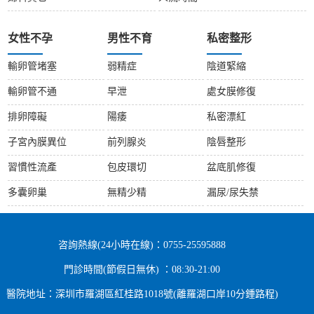
女性不孕
男性不育
私密整形
輸卵管堵塞
弱精症
陰道緊縮
輸卵管不通
早泄
處女膜修復
排卵障礙
陽痿
私密漂紅
子宮內膜異位
前列腺炎
陰唇整形
習慣性流產
包皮環切
盆底肌修復
多囊卵巢
無精少精
漏尿/尿失禁
咨詢熱線(24小時在線)：0755-25595888
門診時間(節假日無休) ：08:30-21:00
醫院地址：深圳市羅湖區紅桂路1018號(離羅湖口岸10分鍾路程)