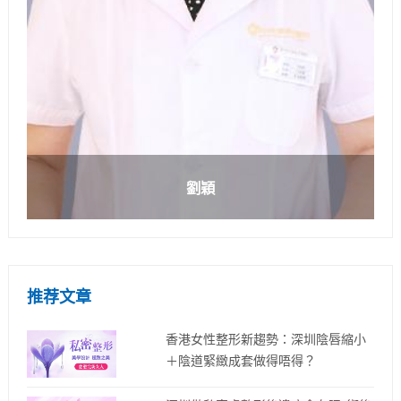
劉穎
推荐文章
香港女性整形新趨勢：深圳陰唇縮小
＋陰道緊緻成套做得唔得？