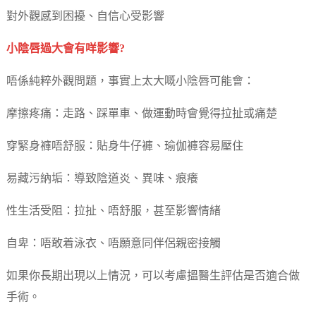
對外觀感到困擾、自信心受影響
小陰唇過大會有咩影響?
唔係純粹外觀問題，事實上太大嘅小陰唇可能會：
摩擦疼痛：走路、踩單車、做運動時會覺得拉扯或痛楚
穿緊身褲唔舒服：貼身牛仔褲、瑜伽褲容易壓住
易藏污納垢：導致陰道炎、異味、痕癢
性生活受阻：拉扯、唔舒服，甚至影響情緒
自卑：唔敢着泳衣、唔願意同伴侶親密接觸
如果你長期出現以上情況，可以考慮搵醫生評估是否適合做
手術。