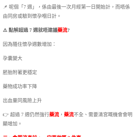
📌 呢個「7 週」，係由最後一次月經第一日開始計，而唔係
由同房或驗到懷孕嗰日計。
⚠️ 點解超過 7 週就唔建議
藥流
?
因為隨住懷孕週數增加：
孕囊變大
胚胎附著更穩定
藥物成功率下降
出血量同風險上升
👉 超過 7 週仍然強行
藥流
，
藥流
不全、需要清宮嘅機會會明
顯增加。