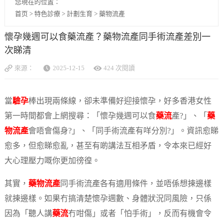
您現在的位置：
首页
>
特色診療
>
計劃生育
>
藥物流產
懷孕幾週可以食藥流產？藥物流產同手術流產差別一
次睇清
來源：
2025-12-15
424 次閱讀
當
驗孕
棒出現兩條線，卻未準備好迎接懷孕，好多香港女性
第一時間都會上網搜尋：「懷孕幾週可以食
藥流
產?」、「
藥
物流產
會唔會傷身?」、「同手術流產有咩分別?」。資訊愈睇
愈多，但愈睇愈亂，甚至有啲講法互相矛盾，令本來已經好
大心理壓力嘅你更加徬徨。
其實，
藥物流產
同手術流產各有適用條件，並唔係想揀邊樣
就揀邊樣。如果冇搞清楚懷孕週數、身體狀況同風險，只係
因為「聽人講
藥流
冇咁傷」或者「怕手術」，反而有機會令