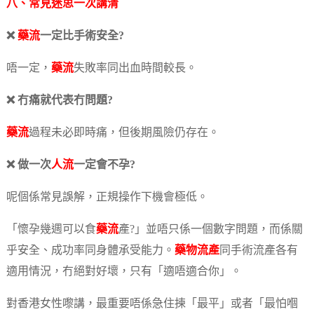
八、常見迷思一次講清
❌
藥流
一定比手術安全?
唔一定，
藥流
失敗率同出血時間較長。
❌ 冇痛就代表冇問題?
藥流
過程未必即時痛，但後期風險仍存在。
❌ 做一次
人流
一定會不孕?
呢個係常見誤解，正規操作下機會極低。
「懷孕幾週可以食
藥流
產?」並唔只係一個數字問題，而係關
乎安全、成功率同身體承受能力。
藥物流產
同手術流產各有
適用情況，冇絕對好壞，只有「適唔適合你」。
對香港女性嚟講，最重要唔係急住揀「最平」或者「最怕嗰