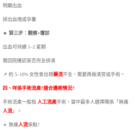
明顯出血
排出血塊或孕囊
🔹 第三步：觀察+覆診
出血可持續 1–2 星期
需回院確認是否完全排清
📌 約 5–10% 女性會出現
藥流
不全，需要再做清宮或手術。
四、咩係手術流產?適合邊啲情況?
手術流產一般指
人工流產
手術，當中最多人選擇嘅係「無痛
人流
」。
🔹 無痛
人流
係點?