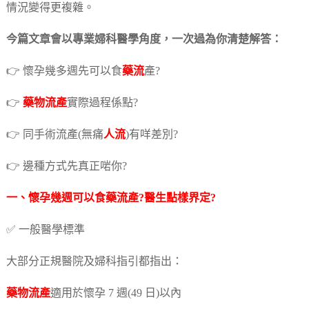
情況變得更複雜。
今篇文章會以專業婦科醫學角度，一次過為你清楚解答：
👉 懷孕幾多週先可以食
藥流
產?
👉
藥物流產
實際過程係點?
👉 同手術流產(無痛
人流
)有咩差別?
👉 邊種方式先真正啱你?
一、懷孕幾週可以食
藥流
產?醫生點樣界定?
✅ 一般醫學標準
大部分正規醫院及婦科指引都指出：
藥物流產
適用於懷孕 7 週(49 日)以內