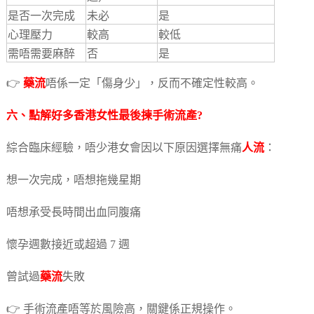
是否一次完成
未必
是
心理壓力
較高
較低
需唔需要麻醉
否
是
👉
藥流
唔係一定「傷身少」，反而不確定性較高。
六、點解好多香港女性最後揀手術流產?
綜合臨床經驗，唔少港女會因以下原因選擇無痛
人流
：
想一次完成，唔想拖幾星期
唔想承受長時間出血同腹痛
懷孕週數接近或超過 7 週
曾試過
藥流
失敗
👉 手術流產唔等於風險高，關鍵係正規操作。