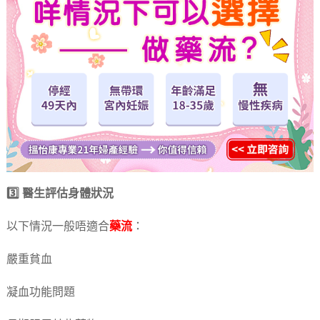
3️⃣ 醫生評估身體狀況
以下情況一般唔適合
藥流
：
嚴重貧血
凝血功能問題