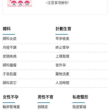
+注意事項解析!
婦科
計劃生育
婦科炎症
早孕檢查
月經不調
終止懷孕
宮頸疾病
上環取環
婦科腫瘤
宮外孕
子宮肌瘤
藥物流產
婦科其它
人流時間
女性不孕
男性不育
私密整形
輸卵管堵塞
弱精症
陰道緊縮