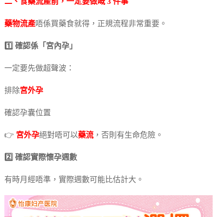
二、食
藥流
產前，一定要做嘅 3 件事
藥物流產
唔係買藥食就得，正規流程非常重要。
1️⃣ 確認係「宮內孕」
一定要先做超聲波：
排除
宮外孕
確認孕囊位置
👉
宮外孕
絕對唔可以
藥流
，否則有生命危險。
2️⃣ 確認實際懷孕週數
有時月經唔準，實際週數可能比估計大。