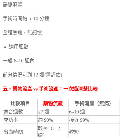
靜脈麻醉
手術時間約 5–10 分鐘
全程無痛、無記憶
🔹 適用週數
一般 6–10 週內
部分情況可到 12 週(需評估)
五、
藥物流產
vs 手術流產：一次過清楚比較
比較項目
藥物流產
手術流產（無痛）
適合週數
≤7 週
6–10 週
成功率
約 90%
接近 99%
較長（1–2
出血時間
較短
週）