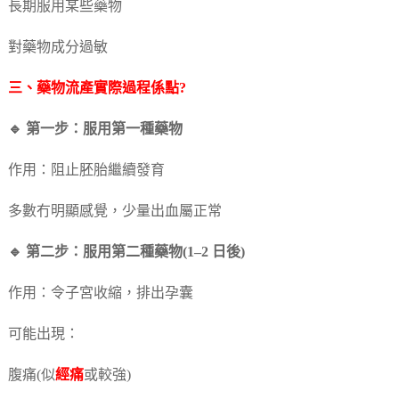
長期服用某些藥物
對藥物成分過敏
三、
藥物流產
實際過程係點?
🔹 第一步：服用第一種藥物
作用：阻止胚胎繼續發育
多數冇明顯感覺，少量出血屬正常
🔹 第二步：服用第二種藥物(1–2 日後)
作用：令子宮收縮，排出孕囊
可能出現：
腹痛(似
經痛
或較強)