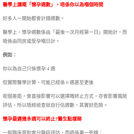
醫學上講嘅「懷孕週數」，唔係你以為嗰個時間
好多人一開始都會計錯週數。
醫學上，懷孕週數係由「最後一次月經第一日」開始計，而
唔係由同房或受孕嗰日計。
例如：
你以為自己只係懷孕 4 週
但實際醫學計算，可能已經係 6 週甚至更後
呢個差距，會直接影響可以選擇嘅終止方式，亦會影響風險
評估，所以唔經檢查就自行估週數，其實好危險。
懷孕最遲幾多週可以終止?醫生點樣睇
一般臨床原則會分階段評估，而唔係單一死線：