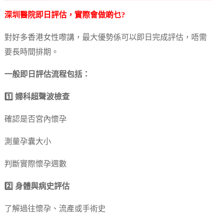
深圳醫院即日評估，實際會做啲乜?
對好多香港女性嚟講，最大優勢係可以即日完成評估，唔需
要長時間排期。
一般即日評估流程包括：
1️⃣ 婦科超聲波檢查
確認是否宮內懷孕
測量孕囊大小
判斷實際懷孕週數
2️⃣ 身體與病史評估
了解過往懷孕、流產或手術史