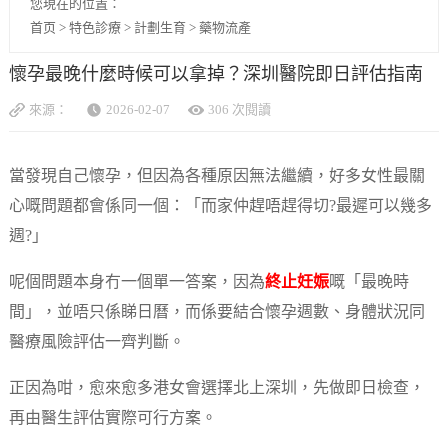
您現在的位置：
首页
>
特色診療
>
計劃生育
>
藥物流產
懷孕最晚什麼時候可以拿掉？深圳醫院即日評估指南
來源：
2026-02-07
306 次閱讀
當發現自己懷孕，但因為各種原因無法繼續，好多女性最關
心嘅問題都會係同一個：「而家仲趕唔趕得切?最遲可以幾多
週?」
呢個問題本身冇一個單一答案，因為
終止妊娠
嘅「最晚時
間」，並唔只係睇日曆，而係要結合懷孕週數、身體狀況同
醫療風險評估一齊判斷。
正因為咁，愈來愈多港女會選擇北上深圳，先做即日檢查，
再由醫生評估實際可行方案。