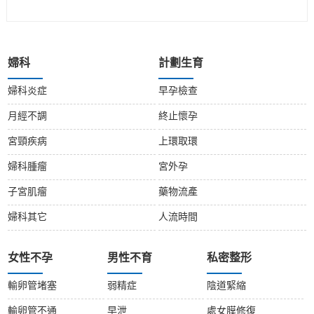
婦科
計劃生育
婦科炎症
早孕檢查
月經不調
終止懷孕
宮頸疾病
上環取環
婦科腫瘤
宮外孕
子宮肌瘤
藥物流產
婦科其它
人流時間
女性不孕
男性不育
私密整形
輸卵管堵塞
弱精症
陰道緊縮
輸卵管不通
早泄
處女膜修復