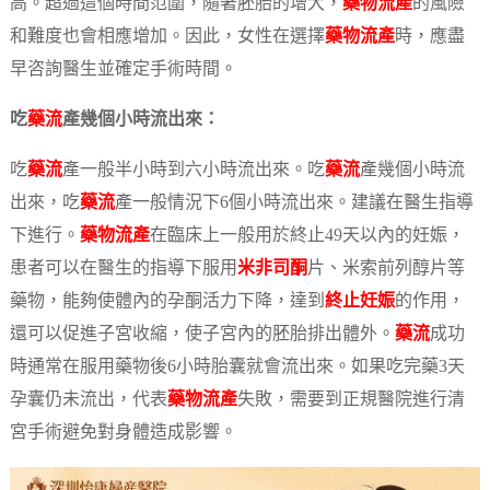
高。超過這個時間范圍，隨著胚胎的增大，
藥物流產
的風險
和難度也會相應增加。因此，女性在選擇
藥物流產
時，應盡
早咨詢醫生並確定手術時間。
吃
藥流
產幾個小時流出來：
吃
藥流
產一般半小時到六小時流出來。吃
藥流
產幾個小時流
出來，吃
藥流
產一般情況下6個小時流出來。建議在醫生指導
下進行。
藥物流產
在臨床上一般用於終止49天以內的妊娠，
患者可以在醫生的指導下服用
米非司酮
片、米索前列醇片等
藥物，能夠使體內的孕酮活力下降，達到
終止妊娠
的作用，
還可以促進子宮收縮，使子宮內的胚胎排出體外。
藥流
成功
時通常在服用藥物後6小時胎囊就會流出來。如果吃完藥3天
孕囊仍未流出，代表
藥物流產
失敗，需要到正規醫院進行清
宮手術避免對身體造成影響。