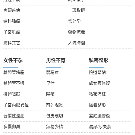
宮頸疾病
上環取環
婦科腫瘤
宮外孕
子宮肌瘤
藥物流產
婦科其它
人流時間
女性不孕
男性不育
私密整形
輸卵管堵塞
弱精症
陰道緊縮
輸卵管不通
早泄
處女膜修復
排卵障礙
陽痿
私密漂紅
子宮內膜異位
前列腺炎
陰唇整形
習慣性流產
包皮環切
盆底肌修復
多囊卵巢
無精少精
漏尿/尿失禁