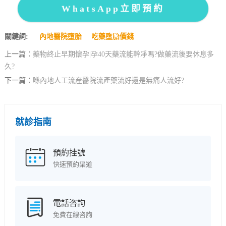
WhatsApp立即預約
關鍵詞:
內地醫院墮胎
吃藥墮胎價錢
上一篇：
藥物終止早期懷孕|孕40天藥流能幹凈嗎?做藥流後要休息多
久?
下一篇：
喺內地人工流産醫院流產藥流好還是無痛人流好?
就診指南
預約挂號
快速預約渠道
電話咨詢
免費在線咨詢