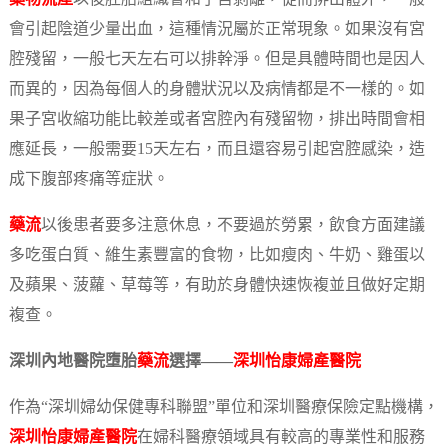
會引起陰道少量出血，這種情況屬於正常現象。如果沒有宮
腔殘留，一般七天左右可以排幹淨。但是具體時間也是因人
而異的，因為每個人的身體狀況以及病情都是不一樣的。如
果子宮收縮功能比較差或者宮腔內有殘留物，排出時間會相
應延長，一般需要15天左右，而且還容易引起宮腔感染，造
成下腹部疼痛等症狀。
藥流
以後患者要多注意休息，不要過於勞累，飲食方面建議
多吃蛋白質、維生素豐富的食物，比如瘦肉、牛奶、雞蛋以
及蘋果、菠蘿、草莓等，有助於身體快速恢複並且做好定期
複查。
深圳內地醫院墮胎
藥流
選擇——
深圳怡康婦產醫院
作為“深圳婦幼保健專科聯盟”單位和深圳醫療保險定點機構，
深圳怡康婦產醫院
在婦科醫療領域具有較高的專業性和服務