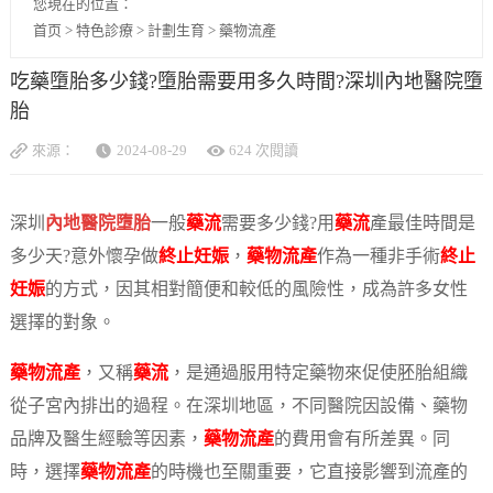
您現在的位置：
首页
>
特色診療
>
計劃生育
>
藥物流產
吃藥墮胎多少錢?墮胎需要用多久時間?深圳內地醫院墮
胎
來源：
2024-08-29
624 次閱讀
深圳
內地醫院墮胎
一般
藥流
需要多少錢?用
藥流
產最佳時間是
多少天?意外懷孕做
終止妊娠
，
藥物流產
作為一種非手術
終止
妊娠
的方式，因其相對簡便和較低的風險性，成為許多女性
選擇的對象。
藥物流產
，又稱
藥流
，是通過服用特定藥物來促使胚胎組織
從子宮內排出的過程。在深圳地區，不同醫院因設備、藥物
品牌及醫生經驗等因素，
藥物流產
的費用會有所差異。同
時，選擇
藥物流產
的時機也至關重要，它直接影響到流產的