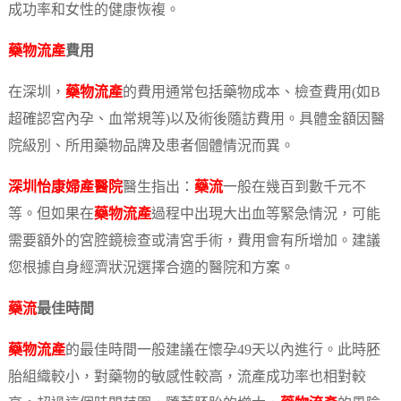
成功率和女性的健康恢複。
藥物流產
費用
在深圳，
藥物流產
的費用通常包括藥物成本、檢查費用(如B
超確認宮內孕、血常規等)以及術後隨訪費用。具體金額因醫
院級別、所用藥物品牌及患者個體情況而異。
深圳怡康婦產醫院
醫生指出：
藥流
一般在幾百到數千元不
等。但如果在
藥物流產
過程中出現大出血等緊急情況，可能
需要額外的宮腔鏡檢查或清宮手術，費用會有所增加。建議
您根據自身經濟狀況選擇合適的醫院和方案。
藥流
最佳時間
藥物流產
的最佳時間一般建議在懷孕49天以內進行。此時胚
胎組織較小，對藥物的敏感性較高，流產成功率也相對較