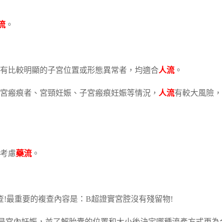
流
。
沒有比較明顯的子宮位置或形態異常者，均適合
人流
。
宮瘢痕者、宮頸妊娠、子宮瘢痕妊娠等情況，
人流
有較大風險，
考慮
藥流
。
查!最重要的複查內容是：B超證實宮腔沒有殘留物!