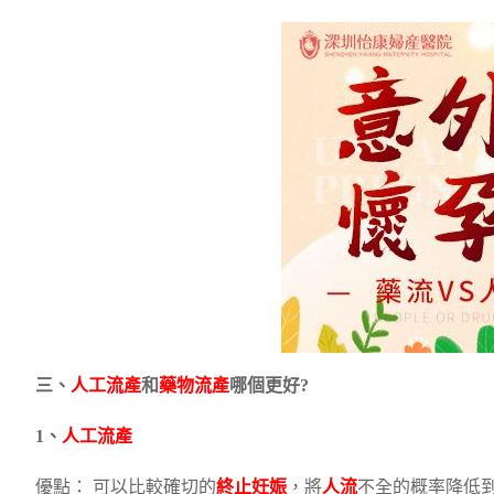
三、
人工流產
和
藥物流產
哪個更好?
1、
人工流產
優點： 可以比較確切的
終止妊娠
，將
人流
不全的概率降低