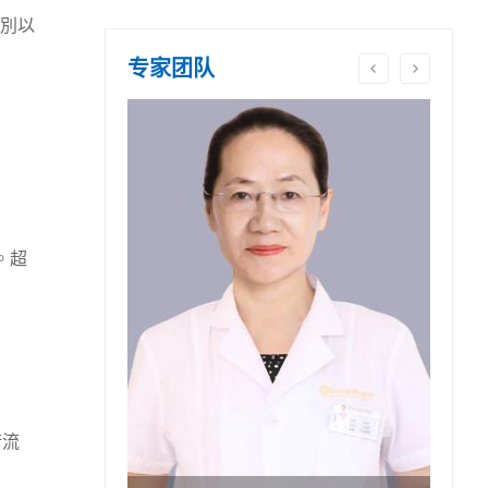
別以
专家团队
。超
術流