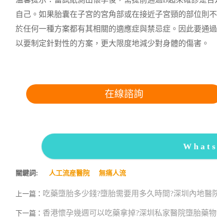
溫馨提示：當試紙測出懷孕後，需提前通過B超來確診是否
自己。如果胎囊在子宮的宮角部或在接近子宮頸的部位則不
於任何一種方案都有其相關的適應症與禁忌症。因此要通過
以要制定針對性的方案，更大限度地減少對身體的傷害。
在線諮詢
What
關鍵詞:
人工流産醫院
無痛人流
吃藥墮胎多少錢?墮胎需要用多久時間?深圳內地醫
上一篇：
香港懷孕幾週可以吃藥拿掉?深圳私家醫院墮胎藥物
下一篇：