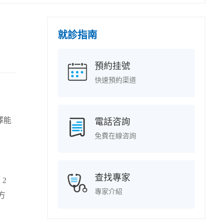
就診指南
預約挂號
快速預約渠道
擇能
電話咨詢
免費在線咨詢
查找專家
2
專家介紹
方