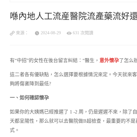
喺內地人工流産醫院流產藥流好還
來源：
2024-08-29
631 次閱讀
有“中招”的女性在後台留言糾結：“醫生，
意外懷孕
了怎么辦
這二者各有優缺點，怎么選擇要根據情況來定。今天就來客
夠將傷害降到最低?
一、如何確認懷孕
如果你的大姨媽已經推遲了 1 -2 周，仍是遲遲不來，除
天都呈陽性，那么就可以去醫院做B超檢查，最重要的不是
式。