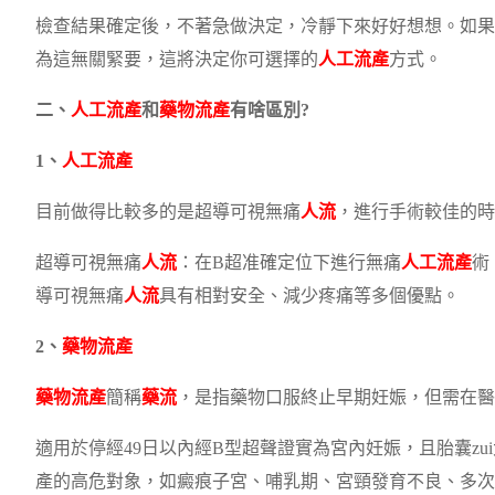
檢查結果確定後，不著急做決定，冷靜下來好好想想。如果
為這無關緊要，這將決定你可選擇的
人工流產
方式。
二、
人工流產
和
藥物流產
有啥區別?
1、
人工流產
目前做得比較多的是超導可視無痛
人流
，進行手術較佳的時間
超導可視無痛
人流
：在B超准確定位下進行無痛
人工流產
術
導可視無痛
人流
具有相對安全、減少疼痛等多個優點。
2、
藥物流產
藥物流產
簡稱
藥流
，是指藥物口服終止早期妊娠，但需在醫
適用於停經49日以內經B型超聲證實為宮內妊娠，且胎囊zui大
產的高危對象，如癜痕子宮、哺乳期、宮頸發育不良、多次