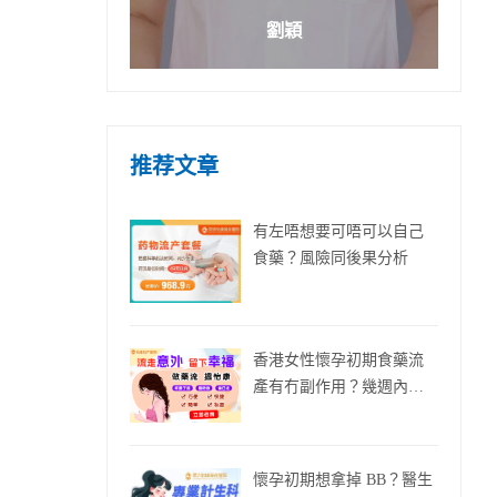
劉穎
推荐文章
有左唔想要可唔可以自己
食藥？風險同後果分析
香港女性懷孕初期食藥流
產有冇副作用？幾週內先
可以？
懷孕初期想拿掉 BB？醫生