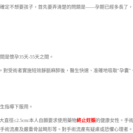
確定不想要孩子，首先要弄清楚的問題是——孕期已經多長了，
是懷孕35天-55天之間。
。對受術者實施短效靜脈麻醉後，醫生快速、准確地吸取"孕囊"
生指導下服用。
直徑≤2.5cm:本人自願要求使用藥物
終止妊娠
的健康女性。手
手術流產及嚴重骨盆畸形等。對手術流產有疑慮或恐懼心理者。