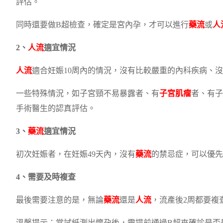
評估。
同時還要做B超檢查，確定是宮內孕，才可以進行
藥流
或
人
2、
人流
適宜情況
人流
適合妊娠10周內的情況，沒有比較嚴重的內科疾病、
一些特殊情況，如子宮頸不易暴露者、有
子宮肌瘤
者、有子
手術醫生的認真評估。
3、
藥流
適宜情況
初次妊娠者，在妊娠49天內，沒有
藥流
的禁忌症，可以優先
4、需要及時複查
最後需要注意的是，無論
藥流
還是
人流
，流產後2周都要複