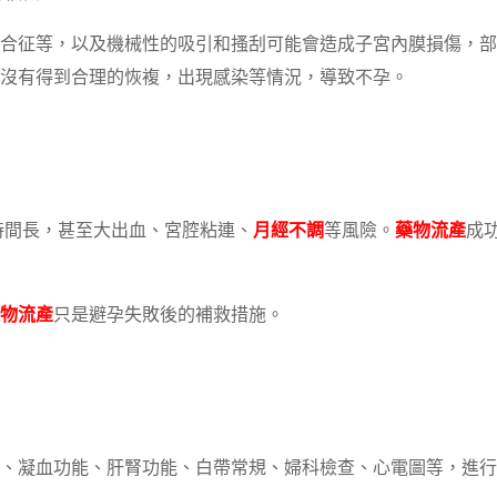
合征等，以及機械性的吸引和搔刮可能會造成子宮內膜損傷，部
沒有得到合理的恢複，出現感染等情況，導致不孕。
時間長，甚至大出血、宮腔粘連、
月經不調
等風險。
藥物流產
成
物流產
只是避孕失敗後的補救措施。
、凝血功能、肝腎功能、白帶常規、婦科檢查、心電圖等，進行