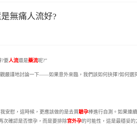
是無痛人流好?
?要
人流
還是
藥流
呢?”
觀嚴謹地討論一下——如果意外來臨，我們該如何抉擇?如何選
了自我安慰，這時候，更應該做的是去買
驗孕
棒進行自測。如果連續 
再次確認是否懷孕，而是要排除
宮外孕
的可能性，這是最穩妥的