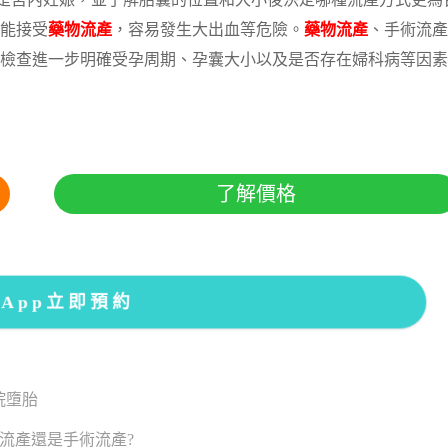
是宮內妊娠，並了解胎囊的位置和大小後決定哪種流產方式更為
能接受
藥物流產
，容易發生大出血等危險。
藥物流產
、手術流產
檢查進一步明確受孕周期、孕囊大小以及是否存在婦科病等因素
了解價格
sApp立即預約
院墮胎
流產還是手術流產?