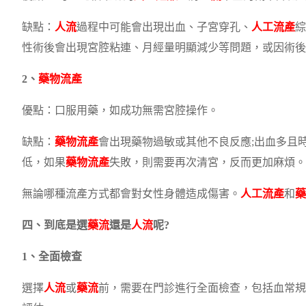
缺點：
人流
過程中可能會出現出血、子宮穿孔、
人工流產
綜
性術後會出現宮腔粘連、月經量明顯減少等問題，或因術後
2、
藥物流產
優點：口服用藥，如成功無需宮腔操作。
缺點：
藥物流產
會出現藥物過敏或其他不良反應;出血多且
低，如果
藥物流產
失敗，則需要再次清宮，反而更加麻煩。
無論哪種流產方式都會對女性身體造成傷害。
人工流產
和
藥
四、到底是選
藥流
還是
人流
呢?
1、全面檢查
選擇
人流
或
藥流
前，需要在門診進行全面檢查，包括血常規