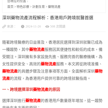
您現在的位置：
首页
>
特色診療
>
計劃生育
>
藥物流產
深圳藥物流產流程解析：香港用戶跨境就醫首選
來源：
2024-11-26
508 次閱讀
隨著跨境醫療的日益普及，香港居民選擇到深圳就醫已成為
一種趨勢，其中
藥物流產
服務因其便捷性和較低的成本，備
受關注。深圳擁有多家設施先進、服務完善的醫療機構，為
女性提供安全、高效的
藥物流產
服務。本文將從跨境准備、
藥物流產
的具體步驟及注意事項等方面，全面解析深圳
藥物
流產
的流程，為香港用戶提供可靠的跨境就醫指南。
一、跨境選擇深圳
藥物流產
的原因
選擇深圳進行
藥物流產
的香港用戶數量逐年增加，這一趨勢