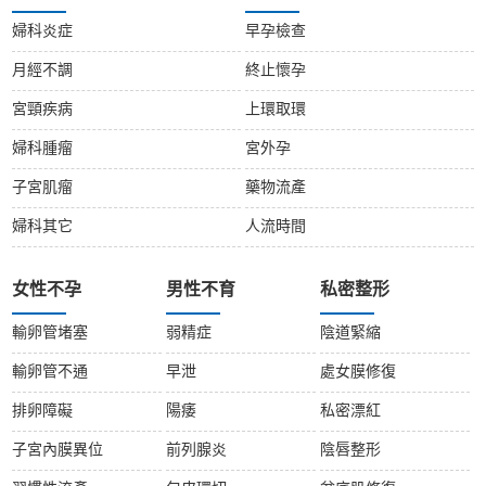
婦科炎症
早孕檢查
月經不調
終止懷孕
宮頸疾病
上環取環
婦科腫瘤
宮外孕
子宮肌瘤
藥物流產
婦科其它
人流時間
女性不孕
男性不育
私密整形
輸卵管堵塞
弱精症
陰道緊縮
輸卵管不通
早泄
處女膜修復
排卵障礙
陽痿
私密漂紅
子宮內膜異位
前列腺炎
陰唇整形