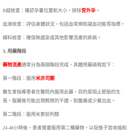
B超檢查：確認孕囊位置和大小，排除
宮外孕
。
血液檢查：評估身體狀況，包括血常規和凝血功能等指標。
婦科檢查：確保無感染或其他影響流產的疾病。
3. 用藥階段
藥物流產
通常分為兩個階段完成，具體用藥過程如下：
第一階段：服用
米非司酮
醫生會指導患者在醫院內服用此藥，目的是阻止胚胎的生
長。服藥後可能出現輕微的不適，如腹痛或少量出血。
第二階段：服用米索前列醇
24-48小時後，患者需要服用第二種藥物，以促進子宮收縮和