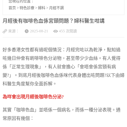
您現在的位置：
首页
>
特色診療
>
婦科
>
月經不調
月經後有咖啡色血係宮頸問題？婦科醫生咁講
來源：
2025-08-21
455 次閱讀
好多香港女性都有過呢個情況：月經完咗以為乾淨，點知過
咗幾日仲會有啲啡啡色分泌物，甚至帶少少血絲。有人覺得
係「正常生理現象」，有人就會擔心「會唔會係宮頸有病
變?」。到底月經後咖啡色血係咪代表身體出咗問題?以下由婦
科醫生角度幫你全面拆解。
為咩會出現月經後咖啡色分泌?
其實「咖啡色血」並唔係一個病名，而係一種分泌表現。通
常原因有幾個：