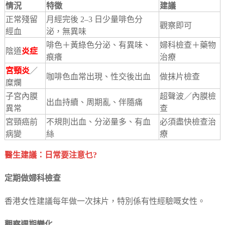
情況
特徵
建議
正常殘留
月經完後 2–3 日少量啡色分
觀察即可
經血
泌，無異味
啡色＋黃綠色分泌、有異味、
婦科檢查＋藥物
陰道
炎症
痕癢
治療
宮頸炎
／
咖啡色血常出現、性交後出血
做抹片檢查
糜爛
子宮內膜
超聲波／內膜檢
出血持續、周期亂、伴隨痛
異常
查
宮頸癌前
不規則出血、分泌量多、有血
必須盡快檢查治
病變
絲
療
醫生建議：日常要注意乜?
定期做婦科檢查
香港女性建議每年做一次抹片，特別係有性經驗嘅女性。
觀察週期變化