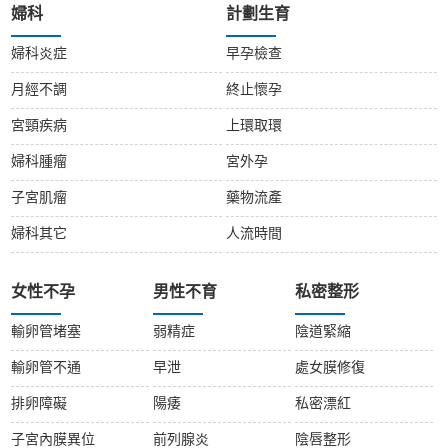
婦科
計劃生育
婦科炎症
早孕檢查
月經不調
終止懷孕
宮頸疾病
上環取環
婦科腫瘤
宮外孕
子宮肌瘤
藥物流產
婦科其它
人流時間
女性不孕
男性不育
私密整形
輸卵管堵塞
弱精症
陰道緊縮
輸卵管不通
早泄
處女膜修復
排卵障礙
陽痿
私密漂紅
子宮內膜異位
前列腺炎
陰唇整形