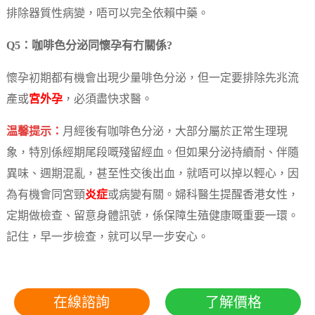
排除器質性病變，唔可以完全依賴中藥。
Q5：咖啡色分泌同懷孕有冇關係?
懷孕初期都有機會出現少量啡色分泌，但一定要排除先兆流
產或
宮外孕
，必須盡快求醫。
温馨提示：
月經後有咖啡色分泌，大部分屬於正常生理現
象，特別係經期尾段嘅殘留經血。但如果分泌持續耐、伴隨
異味、週期混亂，甚至性交後出血，就唔可以掉以輕心，因
為有機會同宮頸
炎症
或病變有關。婦科醫生提醒香港女性，
定期做檢查、留意身體訊號，係保障生殖健康嘅重要一環。
記住，早一步檢查，就可以早一步安心。
在線諮詢
了解價格