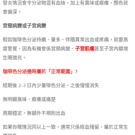
發炎情況會令分泌物混有血絲，加上有異味或痕癢，顏色就
會偏深。
宮頸病變或子宮病變
假如咖啡色分泌持續、量多、伴隨異常出血或疼痛，就要高
度警覺，因為有機會係宮頸病變、
子宮肌瘤
甚至子宮內膜增
生嘅徵兆。
咖啡色分泌幾時屬於「正常範圍」?
經期後 2–3 日內少量啡色分泌，之後慢慢消失
無明顯臭味、痕癢或痛楚
周期穩定，無額外不規則出血
如果你嘅情況同以上一致，通常只係經血殘留，屬於正常生