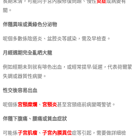
長期未清，可能同子宮內膜修復問題、慢性
炎症
或病變有
關。
伴隨異味或黃綠色分泌物
呢個多數係陰道炎、盆腔炎等感染，需及早檢查。
月經週期完全亂晒大龍
例如經期未到就有啡色出血，或經常提早/延遲，代表荷爾蒙
失調或器質性病變。
性交後容易出血
呢個係
宮頸糜爛
、
宮頸炎
甚至宮頸癌前病變嘅警號。
伴隨下腹痛、腰痛或貧血症狀
可能係
子宮肌瘤
、
子宮內膜異位
症等引起，需要做詳細檢