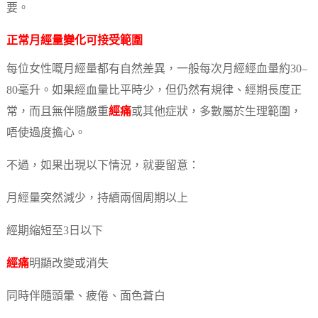
要。
正常月經量變化可接受範圍
每位女性嘅月經量都有自然差異，一般每次月經經血量約30–
80毫升。如果經血量比平時少，但仍然有規律、經期長度正
常，而且無伴隨嚴重
經痛
或其他症狀，多數屬於生理範圍，
唔使過度擔心。
不過，如果出現以下情況，就要留意：
月經量突然減少，持續兩個周期以上
經期縮短至3日以下
經痛
明顯改變或消失
同時伴隨頭暈、疲倦、面色蒼白