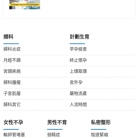
婦科
計劃生育
婦科炎症
早孕檢查
月經不調
終止懷孕
宮頸疾病
上環取環
婦科腫瘤
宮外孕
子宮肌瘤
藥物流產
婦科其它
人流時間
女性不孕
男性不育
私密整形
輸卵管堵塞
弱精症
陰道緊縮