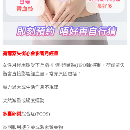
荷爾蒙失衡亦會影響月經量
女性月經周期受下丘腦-垂體-卵巢軸(HPO軸)控制，荷爾蒙失
衡會直接影響經血量。常見原因包括：
壓力過大或生活作息不規律
突然減重或過度運動
多囊卵巢
綜合症(PCOS)
長期服用避孕藥或激素類藥物