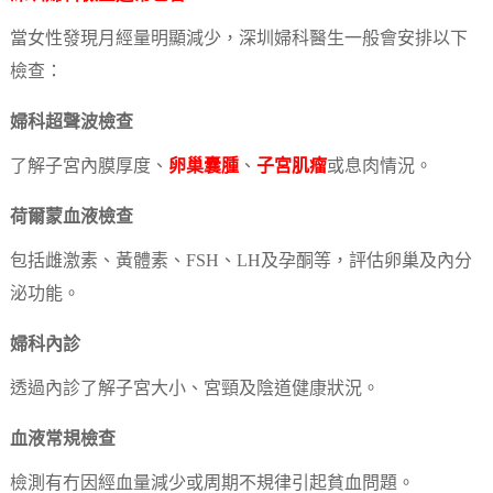
當女性發現月經量明顯減少，深圳婦科醫生一般會安排以下
檢查：
婦科超聲波檢查
了解子宮內膜厚度、
卵巢囊腫
、
子宮肌瘤
或息肉情況。
荷爾蒙血液檢查
包括雌激素、黃體素、FSH、LH及孕酮等，評估卵巢及內分
泌功能。
婦科內診
透過內診了解子宮大小、宮頸及陰道健康狀況。
血液常規檢查
檢測有冇因經血量減少或周期不規律引起貧血問題。