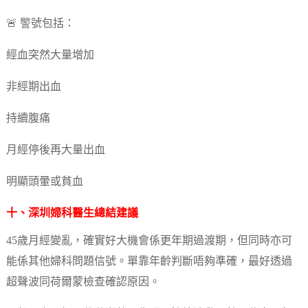
🚨 警號包括：
經血突然大量增加
非經期出血
持續腹痛
月經停後再大量出血
明顯頭暈或貧血
十、深圳婦科醫生總結建議
45歲月經變亂，確實好大機會係更年期過渡期，但同時亦可
能係其他婦科問題信號。單靠年齡判斷唔夠準確，最好透過
超聲波同荷爾蒙檢查確認原因。