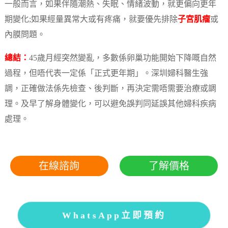
一般而言，如果伴隨潮熱、失眠、情緒波動，就更偏向更年
期變化;如果經量異常大或有疼痛，就要優先排除
子宮肌瘤
或
內膜問題。
總結：
45歲月經突然變亂，多數係卵巢功能開始下降嘅自然
過程，但唔代表一定係「正式更年期」。深圳婦科醫生強
調，正確做法係先檢查、後判斷，再決定需唔需要治療或調
理。及早了解身體變化，可以避免誤判同延誤其他婦科疾病
處理。
在線諮詢
了解價格
WhatsApp立即預約