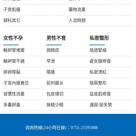
子宮肌瘤
藥物流產
婦科其它
人流時間
女性不孕
男性不育
私密整形
輸卵管堵塞
弱精症
陰道緊縮
輸卵管不通
早泄
處女膜修復
排卵障礙
陽痿
私密漂紅
子宮內膜異位
前列腺炎
陰唇整形
習慣性流產
包皮環切
盆底肌修復
多囊卵巢
無精少精
漏尿/尿失禁
咨詢熱線(24小時在線)：0755-25595888