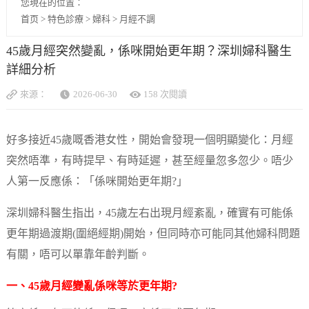
您現在的位置：
首页
>
特色診療
>
婦科
>
月經不調
45歲月經突然變亂，係咪開始更年期？深圳婦科醫生
詳細分析
來源：
2026-06-30
158 次閱讀
好多接近45歲嘅香港女性，開始會發現一個明顯變化：月經
突然唔準，有時提早、有時延遲，甚至經量忽多忽少。唔少
人第一反應係：「係咪開始更年期?」
深圳婦科醫生指出，45歲左右出現月經紊亂，確實有可能係
更年期過渡期(圍絕經期)開始，但同時亦可能同其他婦科問題
有關，唔可以單靠年齡判斷。
一、45歲月經變亂係咪等於更年期?