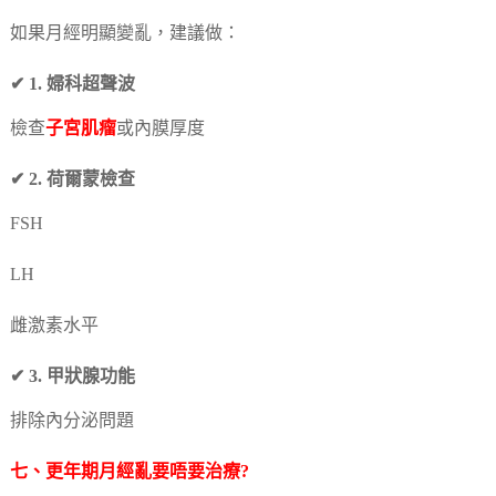
如果月經明顯變亂，建議做：
✔ 1. 婦科超聲波
檢查
子宮肌瘤
或內膜厚度
✔ 2. 荷爾蒙檢查
FSH
LH
雌激素水平
✔ 3. 甲狀腺功能
排除內分泌問題
七、更年期月經亂要唔要治療?