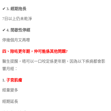
✔ 3. 經期拖長
7日以上仍未乾淨
✔ 4. 間歇性停經
停幾個月又再嚟
四、除咗更年期，仲可能係其他問題?
醫生提醒，唔可以一口咬定係更年期，因為以下疾病都會影
響月經：
1.
子宮肌瘤
經量變多
經期延長