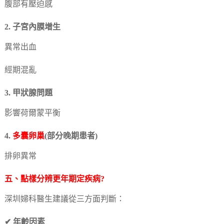
腹部有壓迫感
2. 子宮內膜增生
異常出血
經期混亂
3. 甲狀腺問題
影響荷爾蒙平衡
4.
多囊卵巢
(部分晚期患者)
排卵異常
五、點樣分辨更年期定疾病?
深圳婦科醫生建議從三方面判斷：
✔ 年齡因素