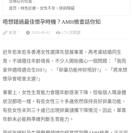
您現在的位置：
首页
>
特色診療
>
女性不孕
>
排卵障礙
唔想錯過最佳懷孕時機？AMH檢查話你知
來源：
2026-06-02
176 次閱讀
近年愈來愈多香港女性選擇先發展事業，再考慮結婚同生
育。不過隨住年齡增長，不少人開始擔心一個問題：「我而
家仲適唔適合生BB?」、「卵巢功能仲好唔好?」、「將來想
懷孕會唔會太遲?」
事實上，女性生育能力會隨年齡逐漸下降，但每個人嘅身體
狀況都唔一樣。有些女性三十多歲依然保持良好卵巢功能，
有些女性未到三十歲已出現卵巢儲備下降情況。因此，單靠
年齡未必能夠準確判斷生育能力。