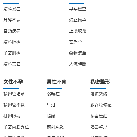
婦科炎症
早孕檢查
月經不調
終止懷孕
宮頸疾病
上環取環
婦科腫瘤
宮外孕
子宮肌瘤
藥物流產
婦科其它
人流時間
女性不孕
男性不育
私密整形
輸卵管堵塞
弱精症
陰道緊縮
輸卵管不通
早泄
處女膜修復
排卵障礙
陽痿
私密漂紅
子宮內膜異位
前列腺炎
陰唇整形