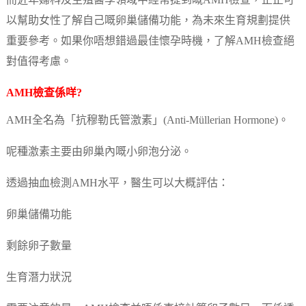
而近年婦科及生殖醫學領域中經常提到嘅AMH檢查，正正可
以幫助女性了解自己嘅卵巢儲備功能，為未來生育規劃提供
重要參考。如果你唔想錯過最佳懷孕時機，了解AMH檢查絕
對值得考慮。
AMH檢查係咩?
AMH全名為「抗穆勒氏管激素」(Anti-Müllerian Hormone)。
呢種激素主要由卵巢內嘅小卵泡分泌。
透過抽血檢測AMH水平，醫生可以大概評估：
卵巢儲備功能
剩餘卵子數量
生育潛力狀況