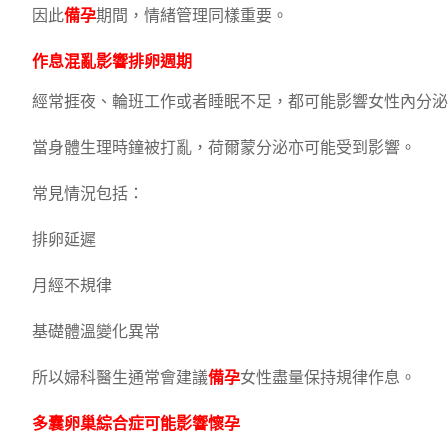
因此
備孕
期間，情緒管理同樣重要。
作息混亂影響排卵週期
經常捱夜、輪班工作或者睡眠不足，都可能影響女性內分泌
當身體生理時鐘被打亂，荷爾蒙分泌亦可能受到影響。
常見情況包括：
排卵延遲
月經不規律
基礎體溫變化異常
所以婦科醫生通常會建議
備孕
女性盡量保持規律作息。
多囊卵巢
綜合症可能影響懷孕