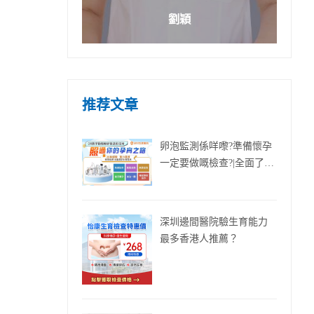
劉穎
推荐文章
卵泡監測係咩嚟?準備懷孕
一定要做嘅檢查?|全面了解
排卵追蹤+備孕流程
深圳邊間醫院驗生育能力
最多香港人推薦？