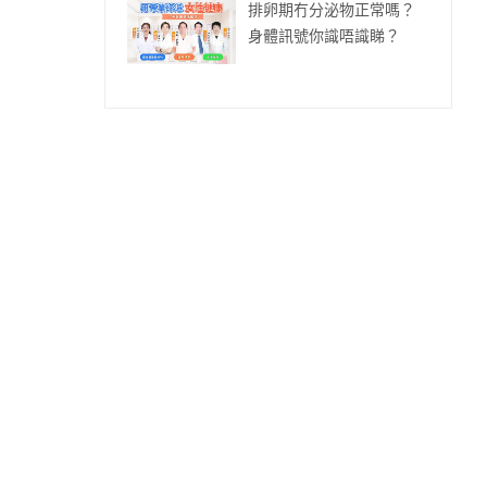
排卵期冇分泌物正常嗎？
身體訊號你識唔識睇？