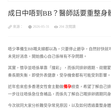
成日中唔到BB？醫師話要重整身
來源：
2026-05-31
204 次閱讀
唔少準備生BB嘅夫婦都以為，只要停止避孕，自然好快就
未見好消息，開始擔心自己係咪有不孕問題。
其實，懷孕並唔係單靠「撞彩」，而係同排卵週期、荷爾蒙
奏長期失衡，即使外表健康，受孕機會都有可能受到影響。
近年愈來愈多香港女性會主動做
備孕
檢查，希望了解自己排
一步往往唔係急住食補品，而係先了解自己嘅排卵週期同身
今次就同大家分析難受孕常見原因，以及如何透過重整身體