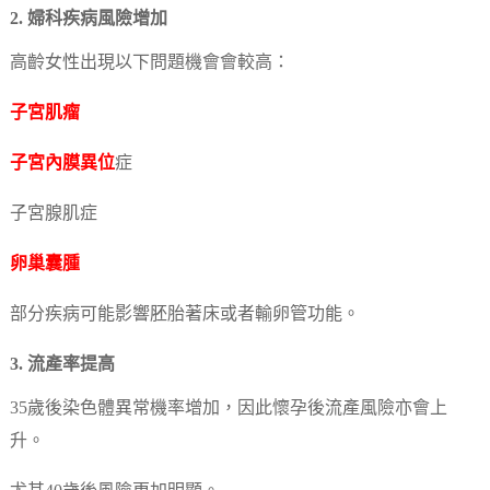
2. 婦科疾病風險增加
高齡女性出現以下問題機會會較高：
子宮肌瘤
子宮內膜異位
症
子宮腺肌症
卵巢囊腫
部分疾病可能影響胚胎著床或者輸卵管功能。
3. 流產率提高
35歲後染色體異常機率增加，因此懷孕後流產風險亦會上
升。