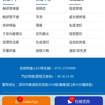
輸卵管堵塞
弱精症
陰道緊縮
輸卵管不通
早泄
處女膜修復
排卵障礙
陽痿
私密漂紅
子宮內膜異位
前列腺炎
陰唇整形
習慣性流產
包皮環切
盆底肌修復
多囊卵巢
無精少精
漏尿/尿失禁
咨詢熱線(24小時在線)：0755-25595888
門診時間(節假日無休) ：08:30-21:00
醫院地址：深圳市羅湖區紅桂路1018號(離羅湖口岸10分鍾路程)
10
2
Copyright © 2024 All rights Reserved.
whatsApp
在線咨詢