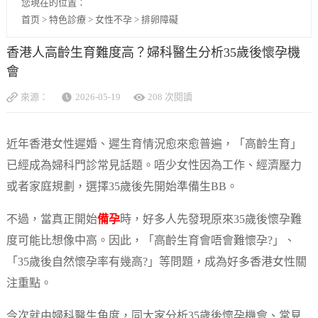
您現在的位置：
首页
>
特色診療
>
女性不孕
>
排卵障礙
香港人高齡生育難度高？婦科醫生分析35歲後懷孕機
會
來源：
2026-05-19
208 次閱讀
近年香港女性遲婚、遲生育情況愈來愈普遍，「高齡生育」
已經成為婦科門診常見話題。唔少女性因為工作、經濟壓力
或者家庭規劃，選擇35歲後先開始準備生BB。
不過，當真正開始
備孕
時，好多人先發現原來35歲後懷孕難
度可能比想像中高。因此，「高齡生育會唔會難懷孕?」、
「35歲後自然懷孕率有幾高?」等問題，成為好多香港女性關
注重點。
今次就由婦科醫生角度，同大家分析35歲後懷孕機會、常見