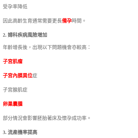
受孕率降低
因此高齡生育通常需要更長
備孕
時間。
2. 婦科疾病風險增加
年齡增長後，出現以下問題機會亦較高：
子宮肌瘤
子宮內膜異位
症
子宮腺肌症
卵巢囊腫
部分情況會影響胚胎著床及懷孕成功率。
3. 流產機率提高