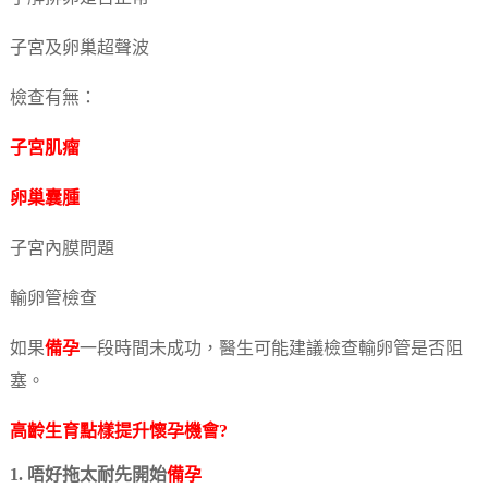
子宮及卵巢超聲波
檢查有無：
子宮肌瘤
卵巢囊腫
子宮內膜問題
輸卵管檢查
如果
備孕
一段時間未成功，醫生可能建議檢查輸卵管是否阻
塞。
高齡生育點樣提升懷孕機會?
1. 唔好拖太耐先開始
備孕