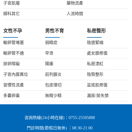
子宮肌瘤
藥物流產
婦科其它
人流時間
女性不孕
男性不育
私密整形
輸卵管堵塞
弱精症
陰道緊縮
輸卵管不通
早泄
處女膜修復
排卵障礙
陽痿
私密漂紅
子宮內膜異位
前列腺炎
陰唇整形
習慣性流產
包皮環切
盆底肌修復
多囊卵巢
無精少精
漏尿/尿失禁
咨詢熱線(24小時在線)：0755-25595888
門診時間(節假日無休) ：08:30-21:00