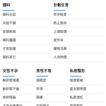
婦科
計劃生育
婦科炎症
早孕檢查
月經不調
終止懷孕
宮頸疾病
上環取環
婦科腫瘤
宮外孕
子宮肌瘤
藥物流產
婦科其它
人流時間
女性不孕
男性不育
私密整形
輸卵管堵塞
弱精症
陰道緊縮
輸卵管不通
早泄
處女膜修復
排卵障礙
陽痿
私密漂紅