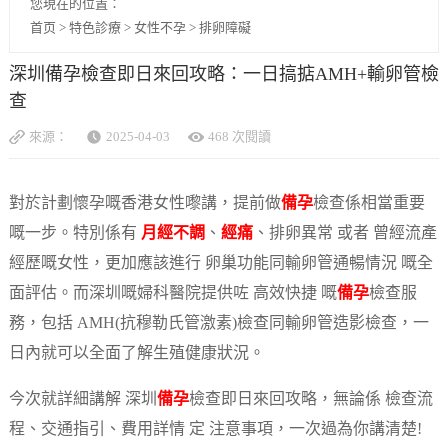
您現在的位置：
首页
>
特色診療
>
女性不孕
>
排卵障礙
深圳備孕檢查即日來回攻略：一日搞掂AMH+輸卵管檢
查
來源：
2025-04-03
468 次閱讀
對於計劃懷孕嘅香港女性嚟講，提前做
備孕
檢查係相當重要
嘅一步。特別係有
月經不調
、
經痛
、排卵異常 或者 曾經流產
經歷嘅女性，更加應該進行 卵巢功能同輸卵管通暢情況 嘅全
面評估。而深圳嘅婦科醫院提供咗 高效快捷 嘅
備孕
檢查服
務，包括 AMH(抗穆勒氏管激素)檢查同輸卵管造影檢查，一
日內就可以全面了解生殖健康狀況。
今次就詳細講解 深圳
備孕
檢查即日來回攻略，無論係 檢查流
程、交通指引、費用詳情 定 注意事項，一次過為你講清楚!