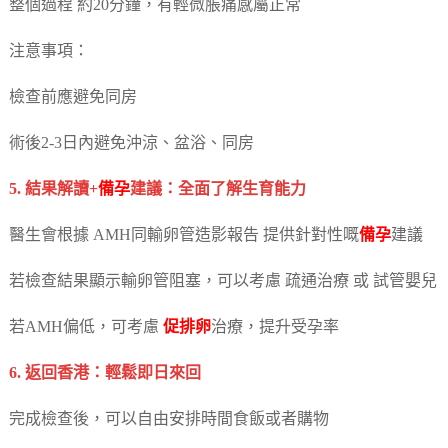
整個過程 約20分鐘，有輕微脹痛感屬正常
注意事項：
檢查前應避免同房
術後2-3日內避免沖涼、盆浴、同房
5. 結果解讀+
備孕
建議：全面了解生育能力
醫生會根據 AMH同輸卵管造影報告 提供針對性嘅
備孕
建議
若檢查結果顯示輸卵管阻塞，可以考慮 疏通治療 或 試管嬰兒
若AMH偏低，可考慮
促排卵
治療，提升受孕率
6. 返回香港：輕鬆即日來回
完成檢查後，可以自由安排時間食飯或者購物