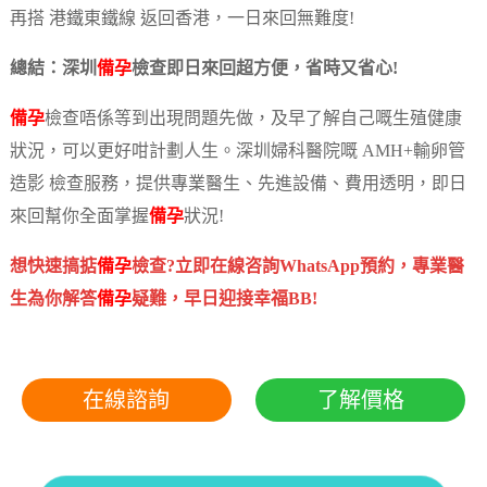
再搭 港鐵東鐵線 返回香港，一日來回無難度!
總結：深圳
備孕
檢查即日來回超方便，省時又省心!
備孕
檢查唔係等到出現問題先做，及早了解自己嘅生殖健康
狀況，可以更好咁計劃人生。深圳婦科醫院嘅 AMH+輸卵管
造影 檢查服務，提供專業醫生、先進設備、費用透明，即日
來回幫你全面掌握
備孕
狀況!
想快速搞掂
備孕
檢查?立即在線咨詢WhatsApp預約，專業醫
生為你解答
備孕
疑難，早日迎接幸福BB!
在線諮詢
了解價格