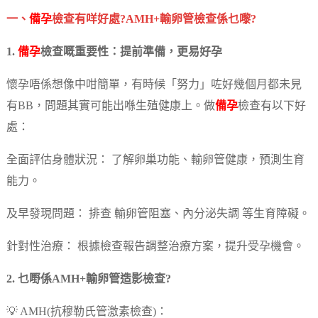
一、
備孕
檢查有咩好處?AMH+輸卵管檢查係乜嚟?
1.
備孕
檢查嘅重要性：提前準備，更易好孕
懷孕唔係想像中咁簡單，有時候「努力」咗好幾個月都未見
有BB，問題其實可能出喺生殖健康上。做
備孕
檢查有以下好
處：
全面評估身體狀況： 了解卵巢功能、輸卵管健康，預測生育
能力。
及早發現問題： 排查 輸卵管阻塞、內分泌失調 等生育障礙。
針對性治療： 根據檢查報告調整治療方案，提升受孕機會。
2. 乜嘢係AMH+輸卵管造影檢查?
💡 AMH(抗穆勒氏管激素檢查)：