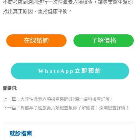
不妨考慮到深圳進行一次性激素六項檢查，讓專業醫生幫你
找出真正原因，重拾健康平衡。
在線諮詢
了解價格
WhatsApp立即預約
關鍵詞:
上一篇：
大陸性激素六項檢查邊間好?深圳婦科檢查詳解！
下一篇：
想備孕？性激素六項檢查幫你了解體質！深圳檢查詳情！
就診指南