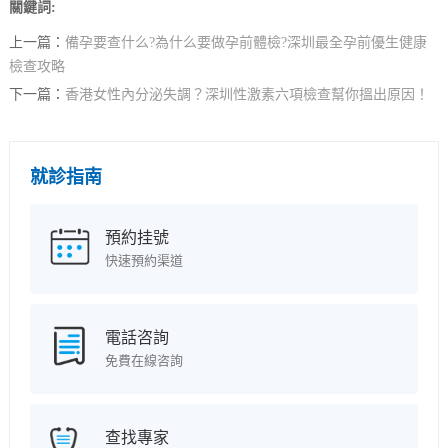
關鍵詞:
上一篇：
備孕要查什么?為什么要做孕前體檢?深圳最全孕前優生健康
檢查攻略
下一篇：
香港女性內分泌失調？深圳性激素六項檢查幫你搵出原因！
就診指南
預約挂號
快速預約渠道
電話咨詢
免費在線咨詢
查找專家