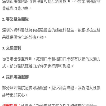
深圳正規醫院的收費項目和標准清晰透明，不會出現隱形收
費或亂收費現象。
2. 專業醫生團隊
深圳的婦科醫院擁有經驗豐富的婦產科醫生，能根據檢查結
果提供個性化的診療方案。
3. 交通便利
從香港出發至深圳，羅湖口岸和福田口岸都有快捷的交通方
式，部分醫院距離口岸僅需步行即可到達。
4. 提供粵語服務
部分深圳醫院配備粵語服務，減少語言障礙，讓香港女性就
診時更加安心。