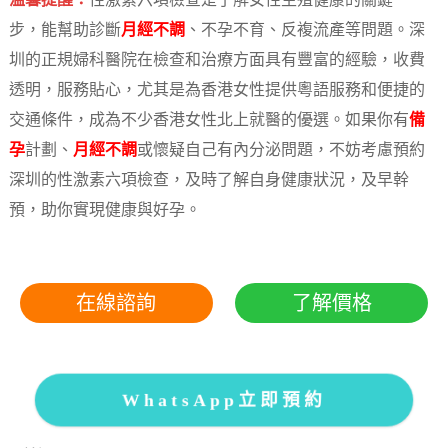
溫馨提醒：
性激素六項檢查是了解女性生殖健康的關鍵一
步，能幫助診斷
月經不調
、不孕不育、反複流產等問題。深
圳的正規婦科醫院在檢查和治療方面具有豐富的經驗，收費
透明，服務貼心，尤其是為香港女性提供粵語服務和便捷的
交通條件，成為不少香港女性北上就醫的優選。如果你有
備
孕
計劃、
月經不調
或懷疑自己有內分泌問題，不妨考慮預約
深圳的性激素六項檢查，及時了解自身健康狀況，及早幹
預，助你實現健康與好孕。
在線諮詢
了解價格
WhatsApp立即預約