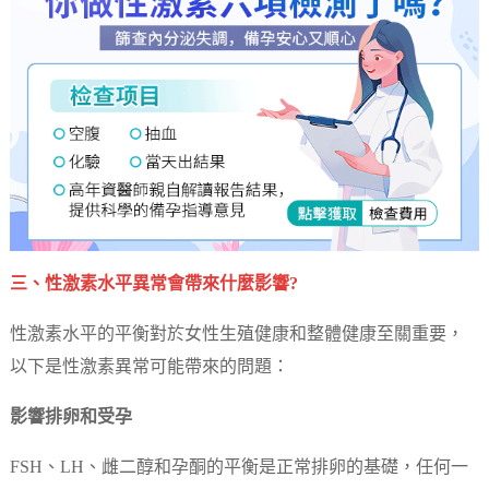
三、性激素水平異常會帶來什麼影響?
性激素水平的平衡對於女性生殖健康和整體健康至關重要，
以下是性激素異常可能帶來的問題：
影響排卵和受孕
FSH、LH、雌二醇和孕酮的平衡是正常排卵的基礎，任何一