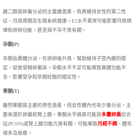
雌二醇是卵巢分泌的主要雌激素，負責維持女性的第二性
征、月經周期及生殖系統健康。E2水平異常可能影響月經規
律和排卵功能，甚至與不孕不育有關。
孕酮(P)
孕酮由黃體分泌，在排卵後升高，幫助維持子宮內膜的穩
定，促進受精卵著床。孕酮水平不足可能導致黃體功能不
全，影響受孕和早期妊娠的穩定性。
睾酮(T)
雖然睾酮是主要的男性激素，但女性體內也有少量分泌，主
要來源於卵巢和腎上腺。睾酮水平過高可能與
多囊卵巢
綜合
征(PCOS)或腎上腺功能亢進有關，可能導致
月經不調
、體毛
增多及痤瘡。