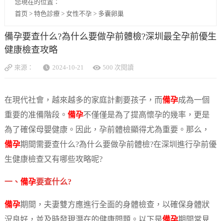
您現在的位置：
首页
>
特色診療
>
女性不孕
>
多囊卵巢
備孕要查什么?為什么要做孕前體檢?深圳最全孕前優生
健康檢查攻略
來源：
2024-10-21
500 次閱讀
在現代社會，越來越多的家庭計劃要孩子，而
備孕
成為一個
重要的准備階段。
備孕
不僅僅是為了提高懷孕的幾率，更是
為了確保母嬰健康。因此，孕前體檢顯得尤為重要。那么，
備孕
期間需要查什么?為什么要做孕前體檢?在深圳進行孕前優
生健康檢查又有哪些攻略呢?
一、
備孕
要查什么?
備孕
期間，夫妻雙方應進行全面的身體檢查，以確保身體狀
況良好，並及時發現潛在的健康問題。以下是
備孕
期間常見