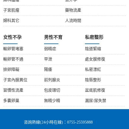
婦科腫瘤
宮外孕
子宮肌瘤
藥物流產
婦科其它
人流時間
女性不孕
男性不育
私密整形
輸卵管堵塞
弱精症
陰道緊縮
輸卵管不通
早泄
處女膜修復
排卵障礙
陽痿
私密漂紅
子宮內膜異位
前列腺炎
陰唇整形
習慣性流產
包皮環切
盆底肌修復
多囊卵巢
無精少精
漏尿/尿失禁
咨詢熱線(24小時在線)：0755-25595888