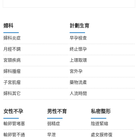
婦科
計劃生育
婦科炎症
早孕檢查
月經不調
終止懷孕
宮頸疾病
上環取環
婦科腫瘤
宮外孕
子宮肌瘤
藥物流產
婦科其它
人流時間
女性不孕
男性不育
私密整形
輸卵管堵塞
弱精症
陰道緊縮
輸卵管不通
早泄
處女膜修復