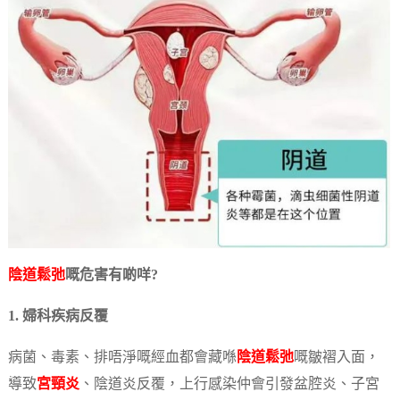
陰道鬆弛
嘅危害有啲咩?
1. 婦科疾病反覆
病菌、毒素、排唔淨嘅經血都會藏喺
陰道鬆弛
嘅皺褶入面，
導致
宮頸炎
、陰道炎反覆，上行感染仲會引發盆腔炎、子宮