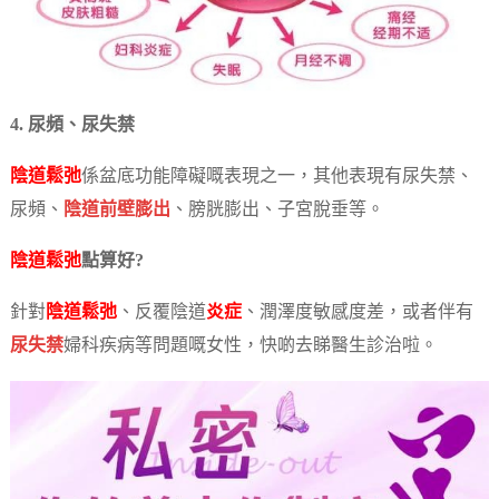
4. 尿頻、尿失禁
陰道鬆弛
係盆底功能障礙嘅表現之一，其他表現有尿失禁、
尿頻、
陰道前壁膨出
、膀胱膨出、子宮脫垂等。
陰道鬆弛
點算好?
針對
陰道鬆弛
、反覆陰道
炎症
、潤澤度敏感度差，或者伴有
尿失禁
婦科疾病等問題嘅女性，快啲去睇醫生診治啦。