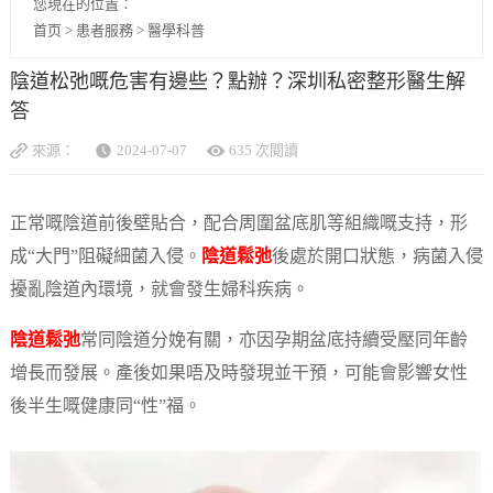
您現在的位置：
首页
>
患者服務
>
醫學科普
陰道松弛嘅危害有邊些？點辦？深圳私密整形醫生解
答
來源：
2024-07-07
635 次閱讀
正常嘅陰道前後壁貼合，配合周圍盆底肌等組織嘅支持，形
成“大門”阻礙細菌入侵。
陰道鬆弛
後處於開口狀態，病菌入侵
擾亂陰道內環境，就會發生婦科疾病。
陰道鬆弛
常同陰道分娩有關，亦因孕期盆底持續受壓同年齡
增長而發展。產後如果唔及時發現並干預，可能會影響女性
後半生嘅健康同“性”福。